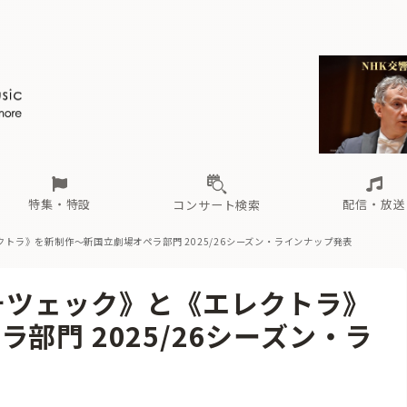
ール
（毎月更新）
東
電子版（無料・月刊）
トピックス
関西
フェスタサマーミューザKAWASAKI 2026
北海道・東北
注目公演
配布場所
インタビュー
中部
定期購読
中国・四国
CD新譜
N響＆東響 《7つ
九州・沖縄
書籍近刊
ロが推す！間違いないオーケストラコンサート
過去の特集
の先と
ブ配信スケジュール
さ
オーケストラの楽屋から
た
な
有料ライブ配信スケジュール
は
ま
や
海の向こうの音楽家
ら
わ
Aからの
載
特集・特設
配信・放送
コンサート検索
トラ》を新制作〜新国立劇場オペラ部門 2025/26シーズン・ラインナップ発表
ール
（毎月更新）
東
電子版（無料・月刊）
トピックス
関西
フェスタサマーミューザKAWASAKI 2026
北海道・東北
注目公演
配布場所
インタビュー
中部
定期購読
中国・四国
CD新譜
N響＆東響 《7つ
九州・沖縄
書籍近刊
ォツェック》と《エレクトラ》
ロが推す！間違いないオーケストラコンサート
過去の特集
の先と
ブ配信スケジュール
さ
オーケストラの楽屋から
た
な
有料ライブ配信スケジュール
は
ま
や
海の向こうの音楽家
ら
わ
Aからの
部門 2025/26シーズン・ラ
載