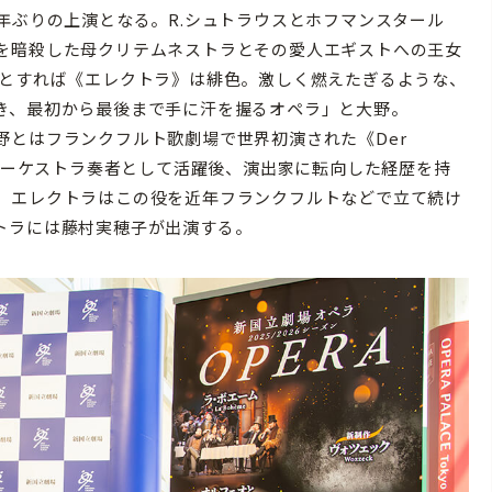
2年ぶりの上演となる。R.シュトラウスとホフマンスタール
を暗殺した母クリテムネストラとその愛人エギストへの王女
だとすれば《エレクトラ》は緋色。激しく燃えたぎるような、
き、最初から最後まで手に汗を握るオペラ」と大野。
とはフランクフルト歌劇場で世界初演された《Der
。オーケストラ奏者として活躍後、演出家に転向した経歴を持
。エレクトラはこの役を近年フランクフルトなどで立て続け
トラには藤村実穂子が出演する。