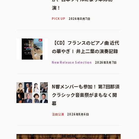
演！
PICK UP
2026年8月7日
【CD】フランスのピアノ曲 近代
の華やぎⅠ 井上二葉の演奏記録
New Release Selection
2026年8月7日
N響メンバーも参加！ 第7回那須
クラシック音楽祭がまもなく開
幕
注目公演
2026年8月6日