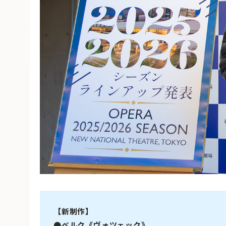
【新制作】
●ベルク《ヴォツェック》