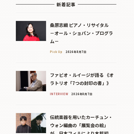
新着記事
桑原志織 ピアノ・リサイタル
－オール・ショパン・プログラ
ム－
Pick Up
2026年8月7日
ファビオ・ルイージが語る 《オ
ラトリオ「7つの封印の書」》
INTERVIEW
2026年8月7日
伝統楽器を用いたカーチュン・
ウォン編曲の「展覧会の絵」
が、日本フィルにより本邦初