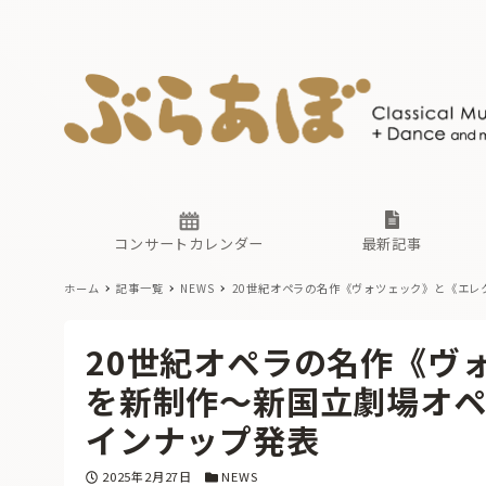
ニュース
ヤマハホ
番組一覧
東京・関
ぶらあぼ
現場のプ
古楽とそ
無料ライ
あ
か
過去の連
コンサートカレンダー
最新記事
ホーム
記事一覧
NEWS
20世紀オペラの名作《ヴォツェック》と《エレク
ニュース
ヤマハホ
番組一覧
東京・関
ぶらあぼ
20世紀オペラの名作《ヴ
現場のプ
古楽とそ
無料ライ
あ
か
を新制作〜新国立劇場オペラ
過去の連
インナップ発表
投稿日
カテゴリー
2025年2月27日
NEWS