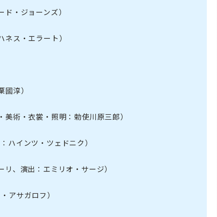
ャード・ジョーンズ）
ヨハネス・エラート）
：粟國淳）
付・美術・衣裳・照明：勅使川原三郎）
出：ハインツ・ツェドニク）
ガーリ、演出：エミリオ・サージ）
ャ・アサガロフ）