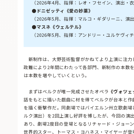
（2026年4月、指揮：レオ・フセイン、演出・
●ドニゼッティ《愛の妙薬》
（2026年5月、指揮：マルコ・ギダリーニ、演
●マスネ《ウェルテル》
（2026年5月、指揮：アンドリー・ユルケヴィ
新制作は、大野芸術監督がかねてより上演に注力し
政難により2年間にわたって各部門、新制作の本数を削
は本数を増やしていくという。
まずはベルクが唯一完成させたオペラ
《ヴォツェ
話をもとに描いた戯曲に材を得てベルクが台本と作
を描く衝撃作だ。同劇場ではバイエルン州立歌劇場
ルク演出）を2回上演し好評を博したが、今回の演
あり、劇場2度目の登場となるリチャード・ジョーン
世界的スター、トーマス・ヨハネス・マイヤーが登