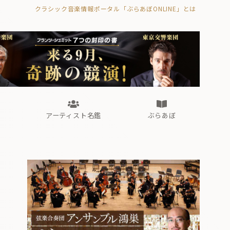
クラシック音楽情報ポータル「ぶらあぼONLINE」とは
の封印の書》
海外公演
FROM編集部
眺望
ぶらあぼブラス！
フォルテピアノ・オデッセイ
アーティスト名鑑
ぶらあぼ
の封印の書》
海外公演
FROM編集部
眺望
ぶらあぼブラス！
フォルテピアノ・オデッセイ