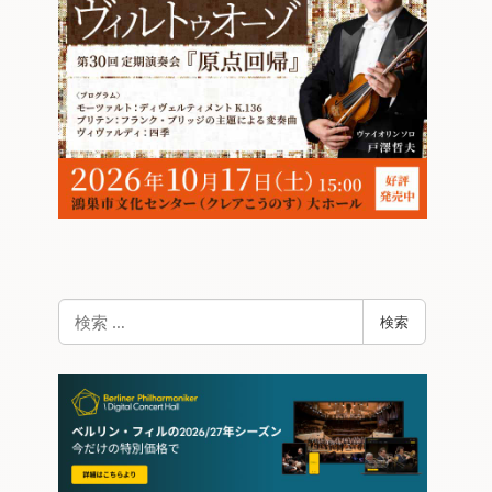
検
検索
索