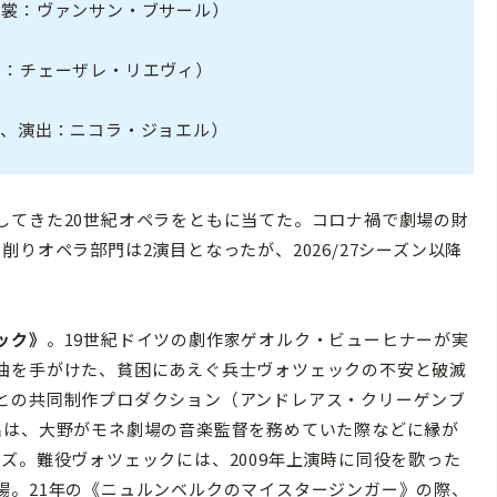
衣裳：ヴァンサン・ブサール）
出：チェーザレ・リエヴィ）
チ、演出：ニコラ・ジョエル）
てきた20世紀オペラをともに当てた。コロナ禍で劇場の財
りオペラ部門は2演目となったが、2026/27シーズン以降
ック》
。19世紀ドイツの劇作家ゲオルク・ビューヒナーが実
曲を手がけた、貧困にあえぐ兵士ヴォツェックの不安と破滅
との共同制作プロダクション（アンドレアス・クリーゲンブ
出は、大野がモネ劇場の音楽監督を務めていた際などに縁が
ズ。難役ヴォツェックには、2009年上演時に同役を歌った
場。21年の《ニュルンベルクのマイスタージンガー》の際、