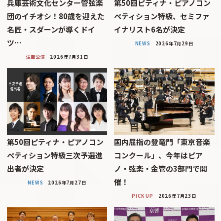
兵庫芸術文化センター管弦楽
第50回ピティナ・ピアノコン
団のイチオシ！80歳を迎えた
ペティション特級、セミファ
名匠・スダーンが導くドイ
イナリスト6名が決定
ツ…
NEWS
2026年7月29日
注目公演
2026年7月31日
第50回ピティナ・ピアノコン
国内屈指の登竜門「東京音楽
ペティション特級三次予選進
コンクール」、今年はピア
出者が決定
ノ・弦楽・金管の3部門で開
催！
NEWS
2026年7月27日
PICK UP
2026年7月23日