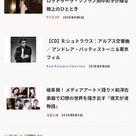
ロラトゥーラ・ソプラノ田中彩子が贈る
極上のひととき
PICK UP
2026年8月6日
【CD】R.シュトラウス：アルプス交響曲
／ アンドレア・バッティストーニ＆東京
フィル
New Release Selection
2026年8月6日
岐阜発！ メディアアート×語り×和洋古
楽器で幻想の世界を描き出す『夜叉が池
物語』
注目公演
2026年8月5日