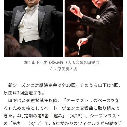
左：山下一史 ©飯島隆（大阪交響楽団提供）
右：原田慶太楼
新シーズンの定期演奏会は全10回。そのうち山下は4回、
原田は2回登壇する。
山下
は音楽監督就任以降、「オーケストラのベースを創
る」ための柱としてベートーヴェンの交響曲に取り組んで
きた。4月定期の第5番「運命」（4/15）、シーズンラスト
の「第九」（3/17）で、5年がかりのツィクルスが完結を迎