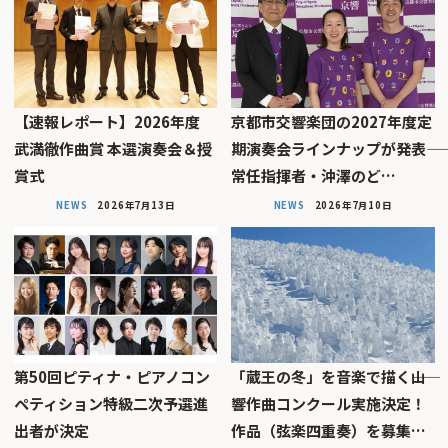
【速報レポート】2026年度
京都市交響楽団の2027年度定
武満徹作曲賞 本選演奏会＆授
期演奏会ラインナップが発表――
賞式
常任指揮者・沖澤のど…
NEWS
2026年7月13日
NEWS
2026年7月10日
第50回ピティナ・ピアノコン
「蔵王の冬」を音楽で描く――山
ペティション特級二次予選進
響作曲コンクール実施決定！
出者が決定
作品（弦楽四重奏）を募集…