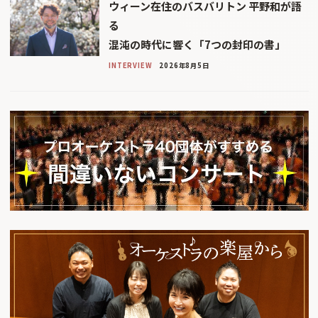
ウィーン在住のバスバリトン 平野和が語
る
混沌の時代に響く「7つの封印の書」
INTERVIEW
2026年8月5日