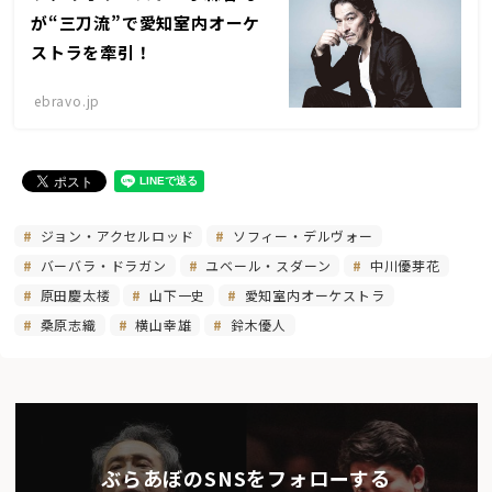
が“三刀流”で愛知室内オーケ
ストラを牽引！
ebravo.jp
ジョン・アクセルロッド
ソフィー・デルヴォー
バーバラ・ドラガン
ユベール・スダーン
中川優芽花
原田慶太楼
山下一史
愛知室内オーケストラ
桑原志織
横山幸雄
鈴木優人
ぶらあぼのSNSをフォローする