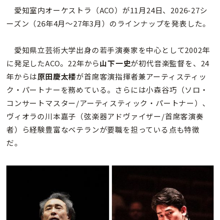
愛知室内オーケストラ（ACO）が11月24日、2026-27シ
ーズン（26年4月～27年3月）のラインナップを発表した。
愛知県立芸術大学出身の若手演奏家を中心として2002年
に発足したACO。22年から
山下一史
が初代音楽監督を、24
年からは
原田慶太楼
が首席客演指揮者兼アーティスティッ
ク・パートナーを務めている。さらには小森谷巧（ソロ・
コンサートマスター/アーティスティック・パートナー）、
ヴィオラの川本嘉子（弦楽器アドヴァイザー/首席客演奏
者）ら経験豊富なベテランが要職を担っている点も特徴
だ。