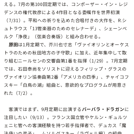
える。7月の第100回定期では、コンポーザー・イン・レジ
デンスの権代敦彦による4作目となる委嘱作を世界初演
（7/31）。平和への祈りを込めた合唱付きの大作を、R.シ
ュトラウス「13管楽器のためのセレナーデ」、シェーンベ
ルク「浄夜」（弦楽合奏版）と組み合わせる。
原田
は1月定期で、芥川也寸志「ヴァイオリンとオーケス
トラのための秋田地方の子守歌」に加え、近年集中して取
り組むニールセンの交響曲第1番を指揮（1/29）。7月定期
では、石田泰尚をソリストに迎えるフィリップ・グラスの
ヴァイオリン協奏曲第2番「アメリカの四季」、チャイコフ
スキー「白鳥の湖」組曲と、意欲的なプログラムが用意さ
れた（7/2）。
客演ではまず、9月定期に出演する
バーバラ・ドラガン
に
注目したい（9/13）。フランス国立管やケルン・ギュルツ
ェニヒ管への客演経験を持つ若手指揮者で、デュカス「魔
法使いの弟子」、ムソルグスキー（ラヴェル編）の組曲