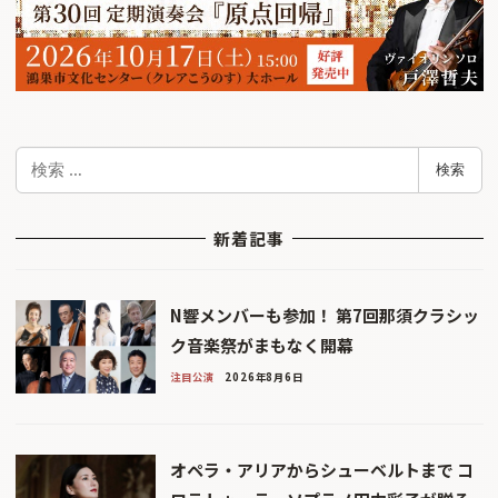
検
検索
索
新着記事
N響メンバーも参加！ 第7回那須クラシッ
ク音楽祭がまもなく開幕
注目公演
2026年8月6日
オペラ・アリアからシューベルトまで コ