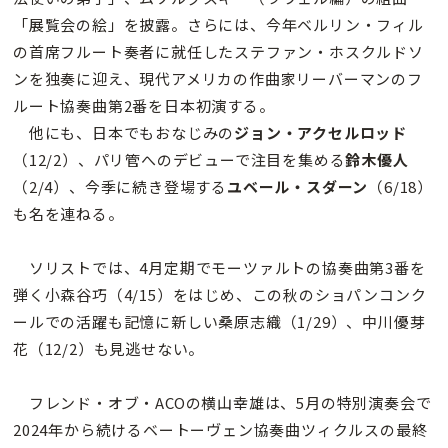
「展覧会の絵」を披露。さらには、今年ベルリン・フィル
の首席フルート奏者に就任したステファン・ホスクルドソ
ンを独奏に迎え、現代アメリカの作曲家リーバーマンのフ
ルート協奏曲第2番を日本初演する。
他にも、日本でもおなじみの
ジョン・アクセルロッド
（12/2）、パリ管へのデビューで注目を集める
鈴木優人
（2/4）、今季に続き登場する
ユベール・スダーン
（6/18）
も名を連ねる。
ソリストでは、4月定期でモーツァルトの協奏曲第3番を
弾く小森谷巧（4/15）をはじめ、この秋のショパンコンク
ールでの活躍も記憶に新しい桑原志織（1/29）、中川優芽
花（12/2）も見逃せない。
フレンド・オブ・ACOの横山幸雄は、5月の特別演奏会で
2024年から続けるベートーヴェン協奏曲ツィクルスの最終