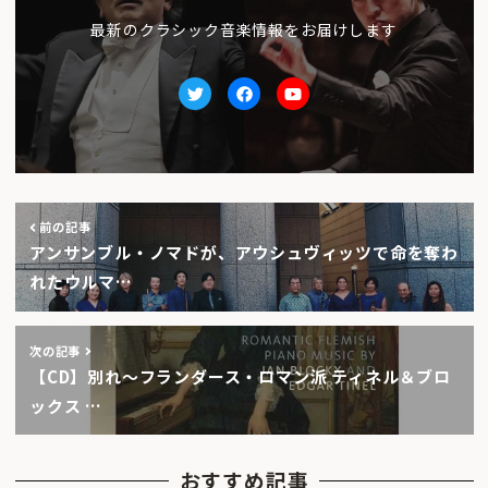
最新のクラシック音楽情報をお届けします
Twitter
facebook
Youtube
前の記事
アンサンブル・ノマドが、アウシュヴィッツで命を奪わ
れたウルマ…
次の記事
【CD】別れ〜フランダース・ロマン派 ティネル＆ブロ
ックス …
おすすめ記事