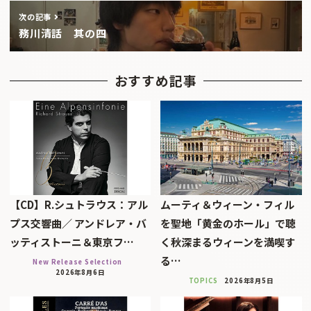
次の記事
務川清話 其の四
おすすめ記事
【CD】R.シュトラウス：アル
ムーティ＆ウィーン・フィル
プス交響曲／ アンドレア・バ
を聖地「黄金のホール」で聴
ッティストーニ＆東京フ…
く秋深まるウィーンを満喫す
る…
New Release Selection
2026年8月6日
TOPICS
2026年8月5日