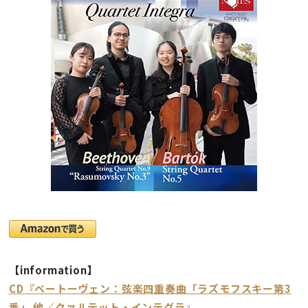
【information】
CD『ベートーヴェン：弦楽四重奏曲「ラズモフスキー第3
番」 他／クァルテット・インテグラ』