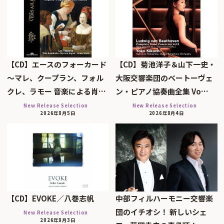
【CD】エースのフォーカード
【CD】菊池洋子＆山下一史・
～マレ、クープラン、フォル
大阪交響楽団のベートーヴェ
クレ、ラモー 音楽による肖…
ン・ピアノ協奏曲全集 Vo…
New Release Selection
New Release Selection
2026年8月5日
2026年8月4日
【CD】EVOKE／八巻志帆
中部フィルハーモニー交響楽
団のイチオシ！ 新しいシェ
New Release Selection
2026年8月3日