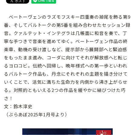
ベートーヴェンのラズモフスキー四重奏の掉尾を飾る第9
番、そしてバルトークの第5番を組み合わせたセッション録
音。クァルテット・インテグラは几帳面に和音を奏で、丁
寧な手つきで音楽を進めてゆく。ベートーヴェン作品の終
楽章、動機の受け渡しなど、提示部から展開部へと緊迫感
をもったまま進み、コーダに向けてそれが解放感へと転じ
るヨロコビ。伝統へ回帰し、晩年様式への第一歩といわれ
るバルトーク作品も、丹念にそれぞれの主題を描き分けて
いくことで、活気に満ちた生命力を内側から沸き上がらせ
る。対照的ともいえる2つの作品を緩やかに結びつけた巧
さ！
文：鈴木淳史
（ぶらあぼ2025年1月号より）