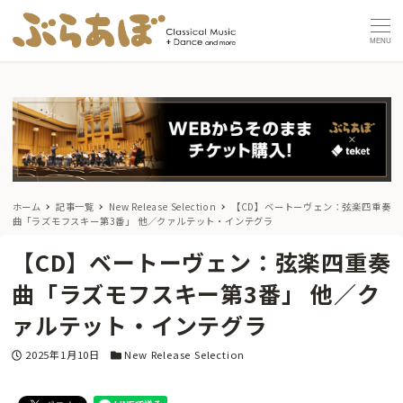
MENU
ホーム
記事一覧
New Release Selection
【CD】ベートーヴェン：弦楽四重奏
曲「ラズモフスキー第3番」 他／クァルテット・インテグラ
【CD】ベートーヴェン：弦楽四重奏
曲「ラズモフスキー第3番」 他／ク
ァルテット・インテグラ
投稿日
カテゴリー
2025年1月10日
New Release Selection