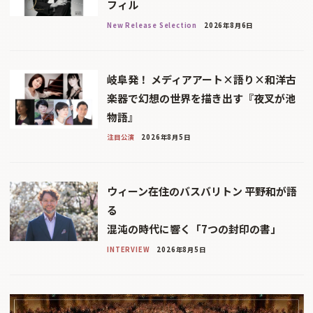
フィル
New Release Selection
2026年8月6日
岐阜発！ メディアアート×語り×和洋古
楽器で幻想の世界を描き出す『夜叉が池
物語』
注目公演
2026年8月5日
ウィーン在住のバスバリトン 平野和が語
る
混沌の時代に響く「7つの封印の書」
INTERVIEW
2026年8月5日