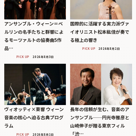
アンサンブル・ウィーン＝ベ
国際的に活躍する実力派ヴァ
ルリンの名手たちと群響によ
イオリニスト松本紘佳が奏で
るモーツァルトの協奏曲5作
る極上の響き
品…
PICK UP
2026年8月2日
PICK UP
2026年8月3日
ヴィオッティ×東響 ウィーン
長年の信頼が生む、音楽のア
音楽の核心へ迫る古典プログ
ンサンブル──円光寺雅彦と
ラム
山崎伸子が贈る東京フィル
「渋…
PICK UP
2026年8月1日