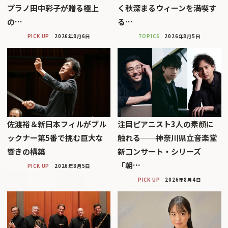
プラノ田中彩子が贈る極上
く秋深まるウィーンを満喫す
の…
る…
PICK UP
2026年8月6日
TOPICS
2026年8月5日
佐渡裕＆新日本フィルがブル
注目ピアニスト3人の素顔に
ックナー第5番で挑む巨大な
触れる──神奈川県立音楽堂
響きの構築
新コンサート・シリーズ
「朝…
PICK UP
2026年8月5日
PICK UP
2026年8月4日