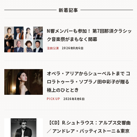
新着記事
N響メンバーも参加！ 第7回那須クラシッ
ク音楽祭がまもなく開幕
注目公演
2026年8月6日
オペラ・アリアからシューベルトまで コ
ロラトゥーラ・ソプラノ田中彩子が贈る
極上のひととき
PICK UP
2026年8月6日
【CD】R.シュトラウス：アルプス交響曲
／ アンドレア・バッティストーニ＆東京