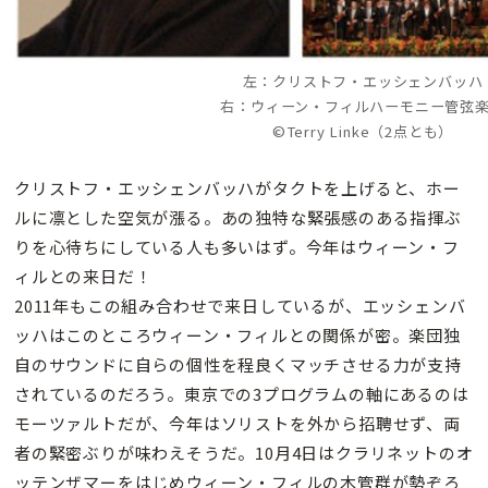
左：クリストフ・エッシェンバッハ
右：ウィーン・フィルハーモニー管弦
©Terry Linke（2点とも）
クリストフ・エッシェンバッハがタクトを上げると、ホー
ルに凛とした空気が漲る。あの独特な緊張感のある指揮ぶ
りを心待ちにしている人も多いはず。今年はウィーン・フ
ィルとの来日だ！
2011年もこの組み合わせで来日しているが、エッシェンバ
ッハはこのところウィーン・フィルとの関係が密。楽団独
自のサウンドに自らの個性を程良くマッチさせる力が支持
されているのだろう。東京での3プログラムの軸にあるのは
モーツァルトだが、今年はソリストを外から招聘せず、両
者の緊密ぶりが味わえそうだ。10月4日はクラリネットのオ
ッテンザマーをはじめウィーン・フィルの木管群が勢ぞろ