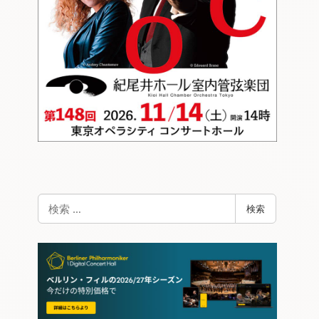
検
検索
索