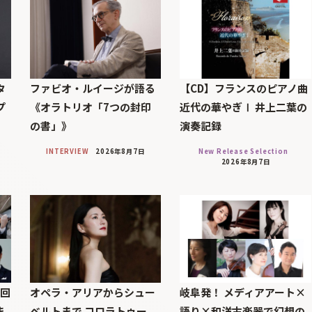
タ
ファビオ・ルイージが語る
【CD】フランスのピアノ曲
プ
《オラトリオ「7つの封印
近代の華やぎⅠ 井上二葉の
の書」》
演奏記録
INTERVIEW
2026年8月7日
New Release Selection
2026年8月7日
7回
オペラ・アリアからシュー
岐阜発！ メディアアート×
ま
ベルトまで コロラトゥー
語り×和洋古楽器で幻想の