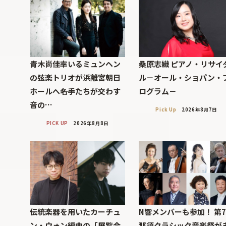
青木尚佳率いるミュンヘン
桑原志織 ピアノ・リサイ
の弦楽トリオが浜離宮朝日
ル－オール・ショパン・
ホールへ――名手たちが交わす
ログラム－
音の…
Pick Up
2026年8月7日
PICK UP
2026年8月8日
伝統楽器を用いたカーチュ
N響メンバーも参加！ 第
ン・ウォン編曲の「展覧会
那須クラシック音楽祭が