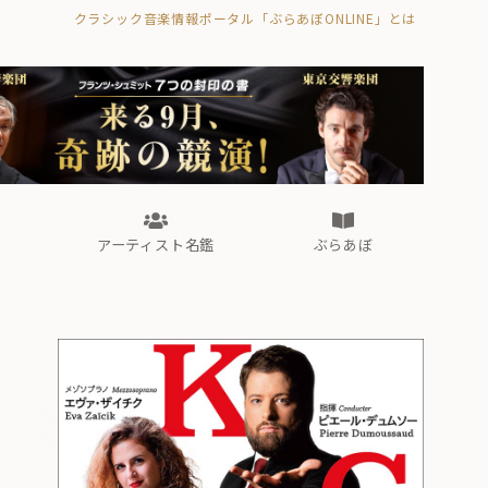
クラシック音楽情報ポータル「ぶらあぼONLINE」とは
の封印の書》
海外公演
FROM編集部
眺望
ぶらあぼブラス！
フォルテピアノ・オデッセイ
アーティスト名鑑
ぶらあぼ
の封印の書》
海外公演
FROM編集部
眺望
ぶらあぼブラス！
フォルテピアノ・オデッセイ