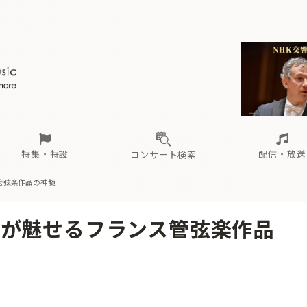
ール
（毎月更新）
東
電子版（無料・月刊）
トピックス
関西
フェスタサマーミューザKAWASAKI 2026
北海道・東北
注目公演
配布場所
インタビュー
中部
定期購読
中国・四国
CD新譜
N響＆東響 《7つ
九州・沖縄
書籍近刊
ロが推す！間違いないオーケストラコンサート
過去の特集
の先と
ブ配信スケジュール
さ
オーケストラの楽屋から
た
な
有料ライブ配信スケジュール
は
ま
や
海の向こうの音楽家
ら
わ
Aからの
載
特集・特設
配信・放送
コンサート検索
管弦楽作品の神髄
ール
（毎月更新）
東
電子版（無料・月刊）
トピックス
関西
フェスタサマーミューザKAWASAKI 2026
北海道・東北
注目公演
配布場所
インタビュー
中部
定期購読
中国・四国
CD新譜
N響＆東響 《7つ
九州・沖縄
書籍近刊
響が魅せるフランス管弦楽作品
ロが推す！間違いないオーケストラコンサート
過去の特集
の先と
ブ配信スケジュール
さ
オーケストラの楽屋から
た
な
有料ライブ配信スケジュール
は
ま
や
海の向こうの音楽家
ら
わ
Aからの
載