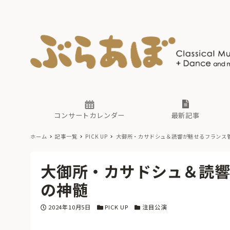
ニュース
ヤマハホ
番組一覧
東京・関
ぶらあぼ
現場のプ
古楽とそ
無料ライ
あ
か
過去の連
コンサートカレンダー
最新記事
ホーム
記事一覧
PICK UP
大御所・カサドシュ＆読響が魅せるフランス
ニュース
ヤマハホ
番組一覧
東京・関
ぶらあぼ
大御所・カサドシュ＆読
現場のプ
古楽とそ
無料ライ
あ
か
の神髄
過去の連
投稿日
カテゴリー
カテゴリー
2024年10月5日
PICK UP
注目公演