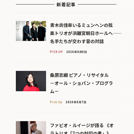
新着記事
青木尚佳率いるミュンヘンの弦
楽トリオが浜離宮朝日ホールへ――
名手たちが交わす音の対話
PICK UP
2026年8月8日
桑原志織 ピアノ・リサイタル
－オール・ショパン・プログラ
ム－
Pick Up
2026年8月7日
ファビオ・ルイージが語る 《オ
ラトリオ「7つの封印の書」》