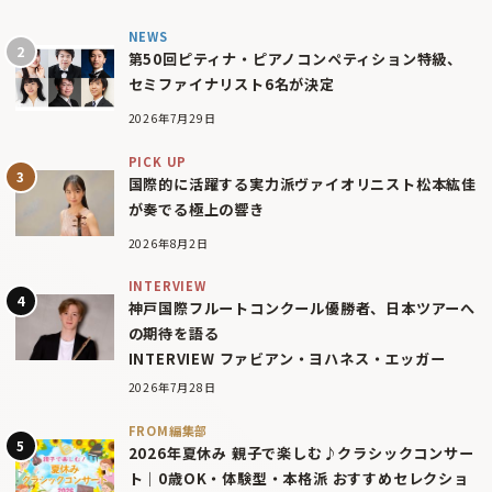
NEWS
第50回ピティナ・ピアノコンペティション特級、
セミファイナリスト6名が決定
2026年7月29日
PICK UP
国際的に活躍する実力派ヴァイオリニスト松本紘佳
が奏でる極上の響き
2026年8月2日
INTERVIEW
神戸国際フルートコンクール優勝者、日本ツアーへ
の期待を語る
INTERVIEW ファビアン・ヨハネス・エッガー
2026年7月28日
FROM編集部
2026年夏休み 親子で楽しむ♪クラシックコンサー
ト｜0歳OK・体験型・本格派 おすすめセレクショ