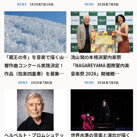
NEWS
2026年7月10日
NEWS
2026年7月9日
「蔵王の冬」を音楽で描く――山
流山発の本格派室内楽祭
響作曲コンクール実施決定！
「NAGAREYAMA 国際室内楽
作品（弦楽四重奏）を募集…
音楽祭 2026」開催概…
NEWS
2026年7月6日
NEWS
2026年7月3日
ヘルベルト・ブロムシュテッ
世界水準の音楽と演出が描く