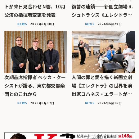
トが来日見合わせ N響、10月
復讐の連鎖──新国立劇場 R.
公演の指揮者変更を発表
シュトラウス《エレクトラ…
NEWS
2026年6月30日
NEWS
2026年6月29日
次期首席指揮者 ペッカ・クー
人間の罪と愛を描く――新国立劇
シストが語る、東京都交響楽
場《エレクトラ》の世界を演
団とのこれから
出家ヨハネス・エラートが…
NEWS
2026年6月17日
NEWS
2026年6月16日