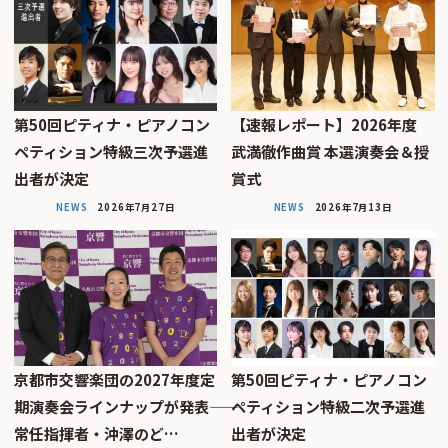
第50回ピティナ・ピアノコン
【速報レポート】2026年度
ペティション特級三次予選進
武満徹作曲賞 本選演奏会＆授
出者が決定
賞式
NEWS
2026年7月27日
NEWS
2026年7月13日
京都市交響楽団の2027年度定
第50回ピティナ・ピアノコン
期演奏会ラインナップが発表――
ペティション特級二次予選進
常任指揮者・沖澤のど…
出者が決定