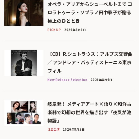
オペラ・アリアからシューベルトまで コ
ロラトゥーラ・ソプラノ田中彩子が贈る
極上のひととき
PICK UP
2026年8月6日
【CD】R.シュトラウス：アルプス交響曲
／ アンドレア・バッティストーニ＆東京
フィル
New Release Selection
2026年8月6日
岐阜発！ メディアアート×語り×和洋古
楽器で幻想の世界を描き出す『夜叉が池
物語』
注目公演
2026年8月5日