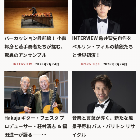
パーカッション最前線！ 小森
INTERVIEW 亀井聖矢――自作を
邦彦と若手奏者たちが挑む、
ベルリン・フィルの精鋭たち
驚異のアンサンブル
と世界初演！
INTERVIEW
2026年7月24日
Bravo Tips
2026年7月24日
Hakuju ギター・フェスタ プ
音楽と言葉が導く、新たな風
ロデューサー・荘村清志 ＆ 福
景平野和 バス・バリトン リサ
田進一が語る——…
イタル