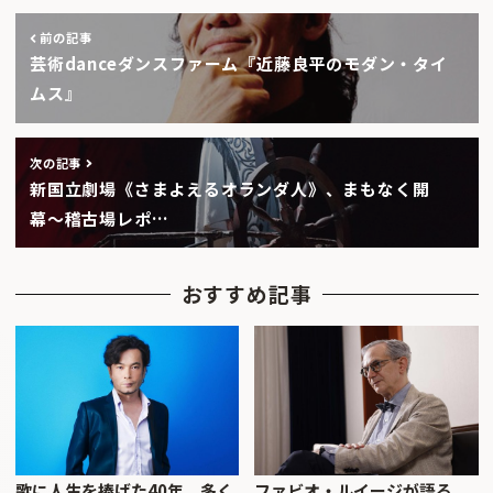
前の記事
芸術danceダンスファーム『近藤良平のモダン・タイ
ムス』
次の記事
新国立劇場《さまよえるオランダ人》、まもなく開
幕〜稽古場レポ…
おすすめ記事
歌に人生を捧げた40年、多く
ファビオ・ルイージが語る