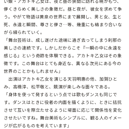
い娘・アカトキ乙女は、夜と昼の狭間に訪れる暁がもつ、
儚くきらめく美しさの象徴だ。昼と夜が、彼女を求めて争
う。やがて物語は黄泉の世界にまで展開し、男と女、生と
死、永遠と瞬間、尊さと儚さ…等、幾重にも絡まり合いな
がら綴られていく。
「舞台芸術は、成し遂げた途端に過ぎ去ってしまう刹那の
美しさの連続です。しかしだからこそ『一瞬の中に永遠を
感じる』という奇跡を体験できる。アカトキ乙女はその象
徴です。この舞台はとても身近な、異なる次元にある今の
世界のことかもしれません」
出演はアカトキ乙女を演じる天羽明惠の他、加賀ひと
み、高橋淳、松平敬と、競演が楽しみな面々である。
「身体を使って発するという点では歌もダンスも同じで
す。ダンスはときに役者の内面を描くように、ときに拮抗
させて互いを際立たせるように場面に応じて関係性を変化
させたいですね。舞台美術もシンプルに、観る人のイメー
ジが広がるものを考えています」