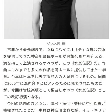
©大河内 禎
古典から最先端まで、つねにハイクオリティな舞台芸術
を提供してきた神奈川県民ホールが開館40周年を迎える。
満を持して上演されるオペラが、この《水炎伝説》だ。作
曲はこれまでも多くの作品を同ホールに提供してきた一柳
慧。台本は日本を代表する詩人の大岡信によるもの。同曲
は2005年に混声合唱とピアノのために発表されたものだ
が、今回は管弦楽版として編曲しオペラ《水炎伝説》とし
ての改訂初演となる。
今回の話題のひとつは、演出・振付・美術に中村恩恵が
抜擢されたことだ。中村は神奈川出身だが、イリ・キリア