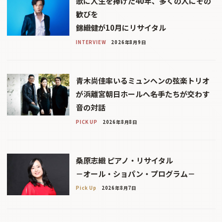
歌に人生を捧げた40年、多くの人にその
歓びを
錦織健が10月にリサイタル
INTERVIEW
2026年8月9日
青木尚佳率いるミュンヘンの弦楽トリオ
が浜離宮朝日ホールへ――名手たちが交わす
音の対話
PICK UP
2026年8月8日
桑原志織 ピアノ・リサイタル
－オール・ショパン・プログラム－
Pick Up
2026年8月7日