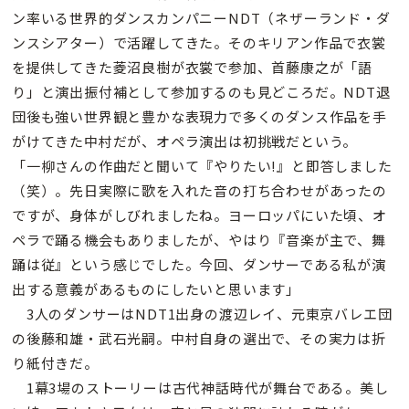
ン率いる世界的ダンスカンパニーNDT（ネザーランド・ダ
ンスシアター）で活躍してきた。そのキリアン作品で衣裳
を提供してきた菱沼良樹が衣裳で参加、首藤康之が「語
り」と演出振付補として参加するのも見どころだ。NDT退
団後も強い世界観と豊かな表現力で多くのダンス作品を手
がけてきた中村だが、オペラ演出は初挑戦だという。
「一柳さんの作曲だと聞いて『やりたい!』と即答しました
（笑）。先日実際に歌を入れた音の打ち合わせがあったの
ですが、身体がしびれましたね。ヨーロッパにいた頃、オ
ペラで踊る機会もありましたが、やはり『音楽が主で、舞
踊は従』という感じでした。今回、ダンサーである私が演
出する意義があるものにしたいと思います」
3人のダンサーはNDT1出身の渡辺レイ、元東京バレエ団
の後藤和雄・武石光嗣。中村自身の選出で、その実力は折
り紙付きだ。
1幕3場のストーリーは古代神話時代が舞台である。美し