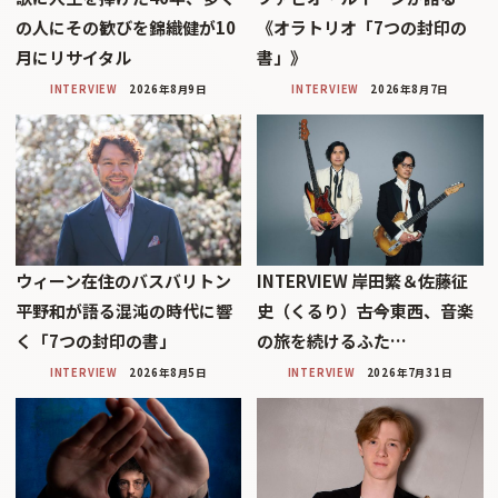
の人にその歓びを錦織健が10
《オラトリオ「7つの封印の
月にリサイタル
書」》
INTERVIEW
2026年8月9日
INTERVIEW
2026年8月7日
ウィーン在住のバスバリトン
INTERVIEW 岸田繁＆佐藤征
平野和が語る混沌の時代に響
史（くるり）――古今東西、音楽
く「7つの封印の書」
の旅を続けるふた…
INTERVIEW
2026年8月5日
INTERVIEW
2026年7月31日