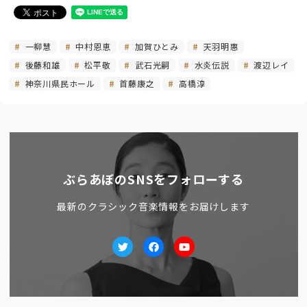
一柳慧
中村恩恵
加賀ひとみ
天羽明惠
後藤和雄
松平敬
武石光嗣
水炎伝説
渡辺レイ
神奈川県民ホール
首藤康之
高橋淳
ぶらあぼのSNSをフォローする
最新のクラシック音楽情報をお届けします
Twitter
facebook
Youtube