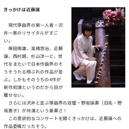
きっかけは近藤譲
現代箏曲界の第一人者・沢
井一恵のリサイタルがすご
い。
柴田南雄、高橋悠治、近藤
譲、西村朗、杉山洋一と、世
代をまたいで日本作曲界のそ
うそうたる顔ぶれの作品が並
ぶ。しかもそのうちの4作が
新作初演というのだから目が
離せない。
さらには沢井と並ぶ箏曲界の双璧・野坂操壽（旧名・野
坂惠子）が共演という豪華さ！
この意欲的なコンサートを開くきっかけは、近藤譲への
作品委嘱だったそう。