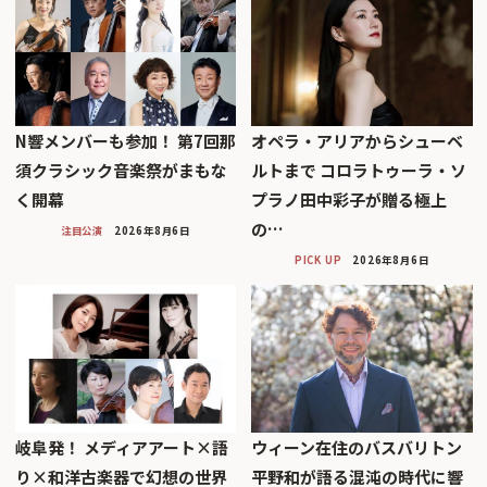
N響メンバーも参加！ 第7回那
オペラ・アリアからシューベ
須クラシック音楽祭がまもな
ルトまで コロラトゥーラ・ソ
く開幕
プラノ田中彩子が贈る極上
の…
注目公演
2026年8月6日
PICK UP
2026年8月6日
岐阜発！ メディアアート×語
ウィーン在住のバスバリトン
り×和洋古楽器で幻想の世界
平野和が語る混沌の時代に響