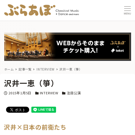
MENU
ホーム
記事一覧
INTERVIEW
沢井一恵（箏）
沢井一恵（箏）
投稿日
カテゴリー
カテゴリー
2015年1月5日
INTERVIEW
注目公演
沢井×日本の前衛たち