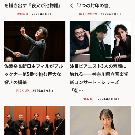
を描き出す『夜叉が池物語』
く「7つの封印の書」
注目公演
2026年8月5日
INTERVIEW
2026年8月5日
佐渡裕＆新日本フィルがブル
注目ピアニスト3人の素顔に
ックナー第5番で挑む巨大な
触れる──神奈川県立音楽堂
響きの構築
新コンサート・シリーズ
「朝…
PICK UP
2026年8月5日
PICK UP
2026年8月4日