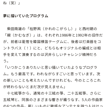
ね（笑）」
夢に描いていたプログラム
柴田南雄の「枯野凩（かれのこがらし）」と西村朗の
「覡（かむなぎ）」は、それぞれ1986年と1992年の旧作だ
が、前者は能管を韓国横笛テーグムに、後者は打楽器をコ
ントラバス（！）にと、どちらもオリジナルの編成とは相
手を変えて演奏するのは沢井らしいチャレンジ精神だろ
う。
「いつかこうありたいと思い描いていたようなプログラ
ム。もう最高です。われながらすごいと思っています。次
の新しいことも考えたいんですけれども、今のところこれ
が終わらないとまだ次が見えません」
十七絃箏から、通常の十三絃の箏、二十五絃箏、さらに
五絃琴と、同族のさまざまな響きが織りなす、5人の作曲家
の6つの作品。新しいものに敏感なアンテナを持つ人はけっ