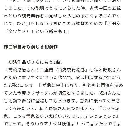
今回、『鵠（クグヒ）』という素晴らしい曲ができあが
りました。その説明でうちにいらした時、古代中国の五絃
琴という復元楽器をお見せしたらものすごくよろこんでく
れて、ひと月もしないうちにこの五絃琴のための『手弱女
（タワヤメ）』という新曲も！」
作曲家自身も演じる初演作
初演作品がさらにもう1曲。
「高橋悠治さんの二重奏『百鬼夜行絵巻』も私と野坂さん
のために書いてくださった作品で、実は初演する予定だっ
た7月のコンサートが急に中止になり、もともと再演を決め
ていた今度のリサイタルが初演となりました。悠治さんに
も朗読で舞台に登場してもらいます。意外に乗ってくださ
ってるみたいで、私と野坂さんをつかまえて、『こっち赤
鬼、こっち青鬼とかいえばいいんでしょ？ふっふっふっ』
ですって。そういうアナタは妖怪よ！ って言いたいですよ