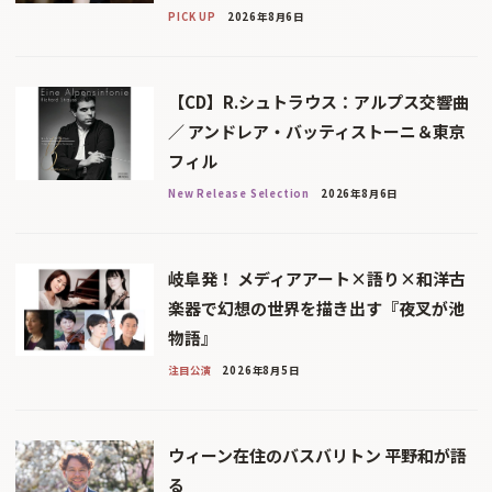
PICK UP
2026年8月6日
【CD】R.シュトラウス：アルプス交響曲
／ アンドレア・バッティストーニ＆東京
フィル
New Release Selection
2026年8月6日
岐阜発！ メディアアート×語り×和洋古
楽器で幻想の世界を描き出す『夜叉が池
物語』
注目公演
2026年8月5日
ウィーン在住のバスバリトン 平野和が語
る