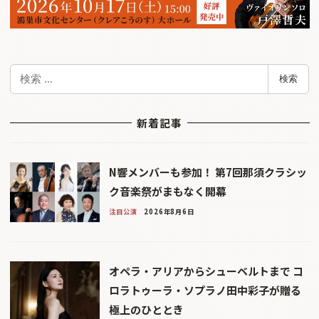
検
検索
索
新着記事
N響メンバーも参加！ 第7回那須クラシッ
ク音楽祭がまもなく開幕
注目公演
2026年8月6日
オペラ・アリアからシューベルトまで コ
ロラトゥーラ・ソプラノ田中彩子が贈る
極上のひととき