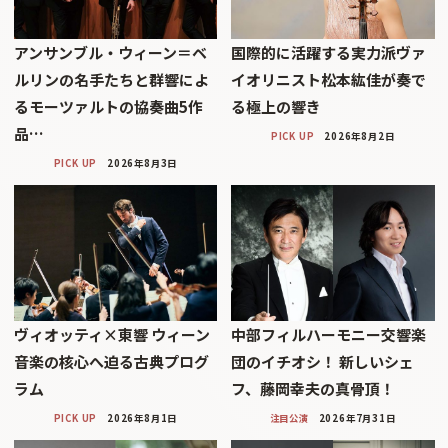
アンサンブル・ウィーン＝ベ
国際的に活躍する実力派ヴァ
ルリンの名手たちと群響によ
イオリニスト松本紘佳が奏で
るモーツァルトの協奏曲5作
る極上の響き
品…
PICK UP
2026年8月2日
PICK UP
2026年8月3日
ヴィオッティ×東響 ウィーン
中部フィルハーモニー交響楽
音楽の核心へ迫る古典プログ
団のイチオシ！ 新しいシェ
ラム
フ、藤岡幸夫の真骨頂！
PICK UP
2026年8月1日
注目公演
2026年7月31日