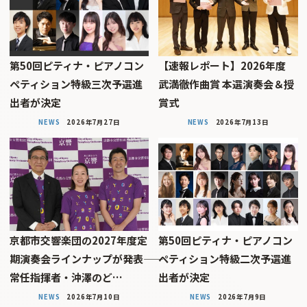
第50回ピティナ・ピアノコン
【速報レポート】2026年度
ペティション特級三次予選進
武満徹作曲賞 本選演奏会＆授
出者が決定
賞式
NEWS
2026年7月27日
NEWS
2026年7月13日
京都市交響楽団の2027年度定
第50回ピティナ・ピアノコン
期演奏会ラインナップが発表――
ペティション特級二次予選進
常任指揮者・沖澤のど…
出者が決定
NEWS
2026年7月10日
NEWS
2026年7月9日