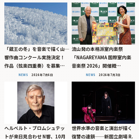
「蔵王の冬」を音楽で描く――山
流山発の本格派室内楽祭
響作曲コンクール実施決定！
「NAGAREYAMA 国際室内楽
作品（弦楽四重奏）を募集…
音楽祭 2026」開催概…
NEWS
2026年7月6日
NEWS
2026年7月3日
ヘルベルト・ブロムシュテッ
世界水準の音楽と演出が描く
トが来日見合わせ N響、10月
復讐の連鎖──新国立劇場 R.