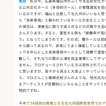
豊田
私は今、広島県福山市のふくやま芸術文化ホ
る公共文化ホール（多目的ホール）の管理運営を担
いるのですが、福山と比較して北九州のいいなと思
ら「音楽専用」と謳われているホールがあるところ
の場合は、演奏会に限らず成人式などの式典や大会
さん入ります。すると、運営する側も「稼働率が高
う」となってしまうのです。その点、響ホールは音
から謳ってあるので、非常にうまく機能していると
ックを中心とした音楽専用ホールとして貸館で運営
難しく、それなりの数の公演を自主事業としてやっ
ません。プロデュースされている方は苦労されてい
と思いますが、我々から見ると大変よくやっていら
ら、マロさんこと篠崎史紀さんのような、地元北九
るアーティストが定期的にいろんなことをやってく
想的ですね。
――今年で36回目の開催となる北九州国際音楽祭で