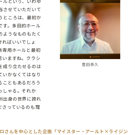
ールという、いわゆ
当させていただいて
うところは、最初か
です。多目的ホール
のようなものもたく
ければいいでしょ
楽専用ホールと最初
思いますね。クラシ
豊田泰久
を成り立たせるのは
ていかなくてはなり
ることもあるだろう
っしゃる。それか
州出身の世界に誇れ
ださっているのも理
のマロさんを中心とした企画「マイスター・アールト×ライジン