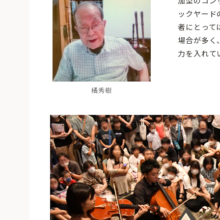
加型のコン
ックヤード
者にとって
場合が多く
力を入れて
橘秀樹