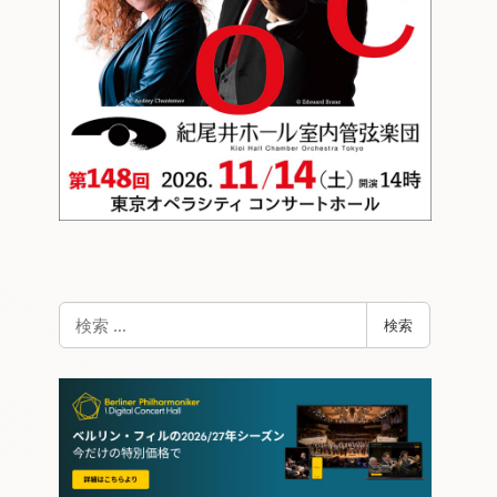
検
検索
索