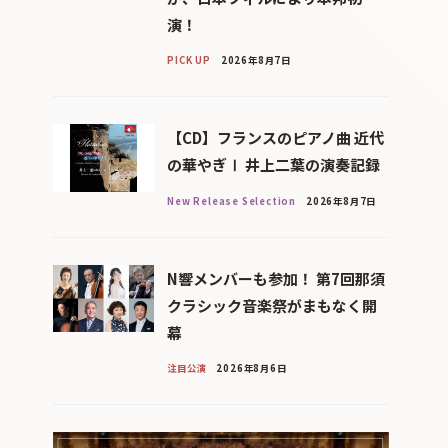
演！
PICK UP
2026年8月7日
【CD】フランスのピアノ曲 近代
の華やぎⅠ 井上二葉の演奏記録
New Release Selection
2026年8月7日
N響メンバーも参加！ 第7回那須
クラシック音楽祭がまもなく開
幕
注目公演
2026年8月6日