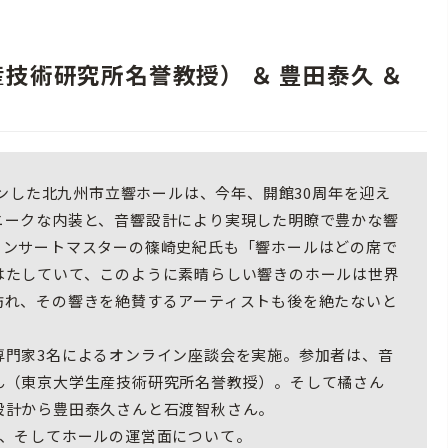
生産技術研究所名誉教授） ＆ 豊田泰久 ＆
プンした北九州市立響ホールは、今年、開館30周年を迎え
ニークな内装と、⾳響設計により実現した明瞭で豊かな響
コンサートマスターの篠崎史紀氏も「響ホールはどの席で
はたしていて、このように素晴らしい響きのホールは世界
訪れ、その響きを絶賛するアーティストも後を絶たないと
門家3名によるオンライン座談会を実施。参加者は、音
ん（東京大学生産技術研究所名誉教授）。そして橘さん
設計から豊田泰久さんと石渡智秋さん。
、そしてホールの運営面について。