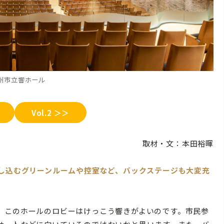
州市立響ホール
Vol.2 ＞＞
取材・文：本田裕暉
差し込むグリーンルームや控室など、バックステージも大変充
このホールのロビーはけっこう響きがよいのです。市民参