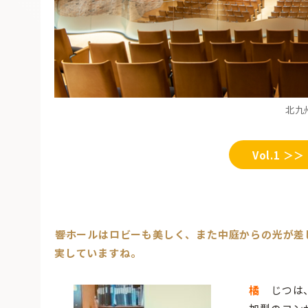
北九
Vol.1 ＞＞
――響ホールはロビーも美しく、また中庭からの光が
実していますね。
橘
じつは、