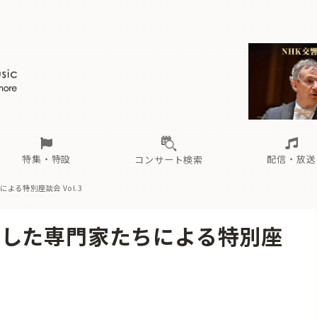
ール
（毎月更新）
東
電子版（無料・月刊）
トピックス
関西
フェスタサマーミューザKAWASAKI 2026
北海道・東北
注目公演
配布場所
インタビュー
中部
定期購読
中国・四国
CD新譜
N響＆東響 《7つ
九州・沖縄
書籍近刊
ロが推す！間違いないオーケストラコンサート
過去の特集
の先と
ブ配信スケジュール
さ
オーケストラの楽屋から
た
な
有料ライブ配信スケジュール
は
ま
や
海の向こうの音楽家
ら
わ
Aからの
載
特集・特設
配信・放送
コンサート検索
る特別座談会 Vol.3
ール
（毎月更新）
東
電子版（無料・月刊）
トピックス
関西
フェスタサマーミューザKAWASAKI 2026
北海道・東北
注目公演
配布場所
インタビュー
中部
定期購読
中国・四国
CD新譜
N響＆東響 《7つ
九州・沖縄
書籍近刊
当した専門家たちによる特別座
ロが推す！間違いないオーケストラコンサート
過去の特集
の先と
ブ配信スケジュール
さ
オーケストラの楽屋から
た
な
有料ライブ配信スケジュール
は
ま
や
海の向こうの音楽家
ら
わ
Aからの
載