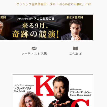
クラシック音楽情報ポータル「ぶらあぼONLINE」とは
の封印の書》
海外公演
FROM編集部
眺望
ぶらあぼブラス！
フォルテピアノ・オデッセイ
アーティスト名鑑
ぶらあぼ
の封印の書》
海外公演
FROM編集部
眺望
ぶらあぼブラス！
フォルテピアノ・オデッセイ