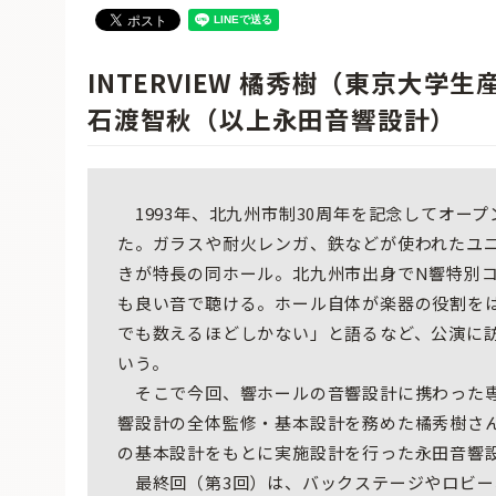
INTERVIEW 橘秀樹（東京大学
石渡智秋（以上永田音響設計）
1993年、北九州市制30周年を記念してオー
た。ガラスや耐火レンガ、鉄などが使われたユ
きが特長の同ホール。北九州市出身でN響特別
も良い音で聴ける。ホール自体が楽器の役割を
でも数えるほどしかない」と語るなど、公演に
いう。
そこで今回、響ホールの音響設計に携わった専
響設計の全体監修・基本設計を務めた橘秀樹さ
の基本設計をもとに実施設計を行った永田音響
最終回（第3回）は、バックステージやロビー