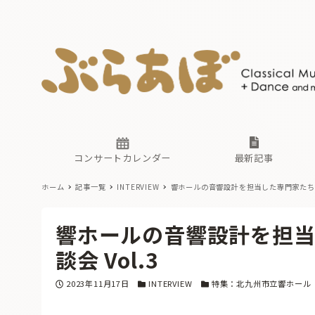
ニュース
ヤマハホ
番組一覧
東京・関
ぶらあぼ
現場のプ
古楽とそ
無料ライ
あ
か
過去の連
コンサートカレンダー
最新記事
ホーム
記事一覧
INTERVIEW
響ホールの音響設計を担当した専門家たちによ
ニュース
ヤマハホ
番組一覧
東京・関
ぶらあぼ
響ホールの音響設計を担
現場のプ
古楽とそ
無料ライ
あ
か
談会 Vol.3
過去の連
投稿日
カテゴリー
カテゴリー
2023年11月17日
INTERVIEW
特集：北九州市立響ホール