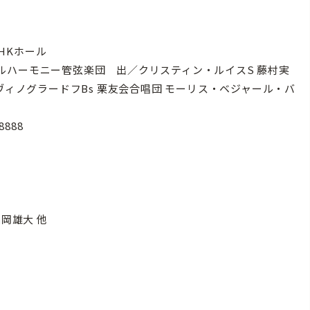
NHKホール
ルハーモニー管弦楽団 出／クリスティン・ルイスS 藤村実
ヴィノグラードフBs 栗友会合唱団 モーリス・ベジャール・バ
8888
福岡雄大 他