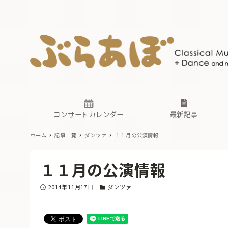
ニュース
ヤマハホ
番組一覧
東京・関
ぶらあぼ
現場のプ
古楽とそ
無料ライ
あ
か
過去の連
コンサートカレンダー
最新記事
ホーム
記事一覧
ダンツァ
１１月の公演情報
ニュース
ヤマハホ
番組一覧
東京・関
ぶらあぼ
１１月の公演情報
現場のプ
古楽とそ
無料ライ
あ
か
投稿日
カテゴリー
2014年11月17日
ダンツァ
過去の連