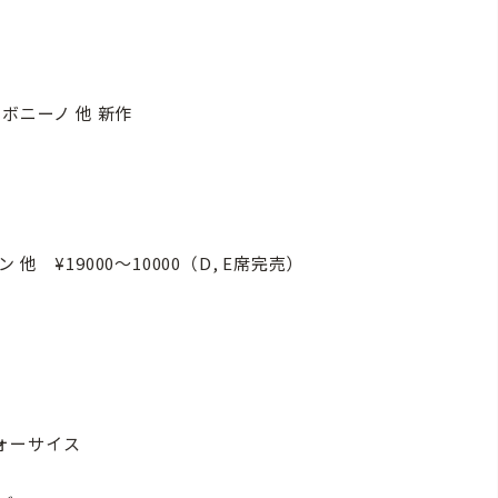
ボニーノ 他 新作
 ¥19000〜10000（D, E席完売）
ォーサイス