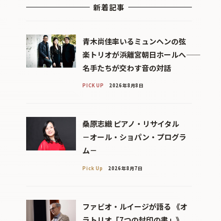
新着記事
青木尚佳率いるミュンヘンの弦
楽トリオが浜離宮朝日ホールへ――
名手たちが交わす音の対話
PICK UP
2026年8月8日
桑原志織 ピアノ・リサイタル
－オール・ショパン・プログラ
ム－
Pick Up
2026年8月7日
ファビオ・ルイージが語る 《オ
ラトリオ「7つの封印の書」》