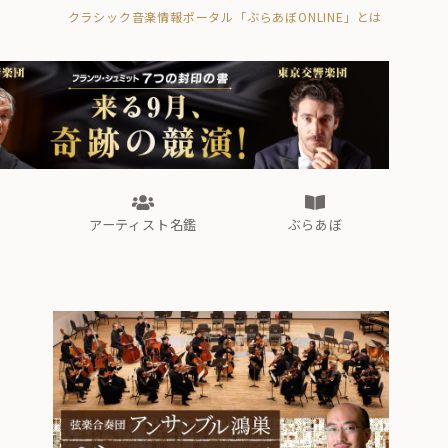
クラシック音楽情報ポータル「ぶらあぼONLINE」とは
の封印の書》
海外公演
FROM編集部
眺望
ぶらあぼブラス！
フォルテピアノ・オデッセイ
アーティスト名鑑
ぶらあぼ
の封印の書》
海外公演
FROM編集部
眺望
ぶらあぼブラス！
フォルテピアノ・オデッセイ