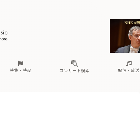
ール
（毎月更新）
東
電子版（無料・月刊）
トピックス
関西
フェスタサマーミューザKAWASAKI 2026
北海道・東北
注目公演
配布場所
インタビュー
中部
定期購読
中国・四国
CD新譜
N響＆東響 《7つ
九州・沖縄
書籍近刊
ロが推す！間違いないオーケストラコンサート
過去の特集
の先と
ブ配信スケジュール
さ
オーケストラの楽屋から
た
な
有料ライブ配信スケジュール
は
ま
や
海の向こうの音楽家
ら
わ
Aからの
載
特集・特設
配信・放送
コンサート検索
ール
（毎月更新）
東
電子版（無料・月刊）
トピックス
関西
フェスタサマーミューザKAWASAKI 2026
北海道・東北
注目公演
配布場所
インタビュー
中部
定期購読
中国・四国
CD新譜
N響＆東響 《7つ
九州・沖縄
書籍近刊
ロが推す！間違いないオーケストラコンサート
過去の特集
の先と
ブ配信スケジュール
さ
オーケストラの楽屋から
た
な
有料ライブ配信スケジュール
は
ま
や
海の向こうの音楽家
ら
わ
Aからの
載