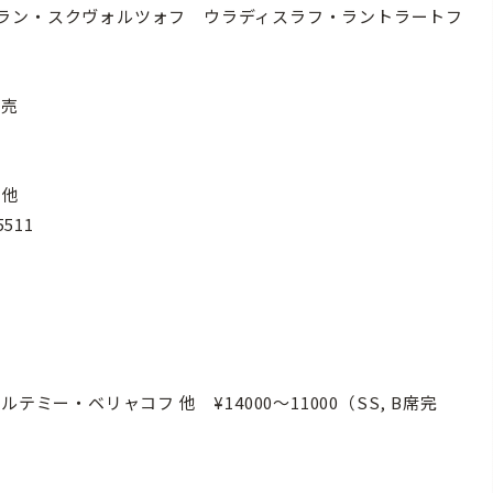
 ルスラン・スクヴォルツォフ ウラディスラフ・ラントラートフ
完売
ン 他
511
ミー・ベリャコフ 他 ¥14000〜11000（SS, B席完