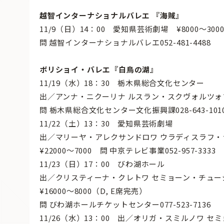
越智インターナショナルバレエ 『海賊』
11/9（日）14：00 愛知県芸術劇場 ¥8000〜30
問 越智インターナショナルバレエ052-481-4488
ボリショイ・バレエ『白鳥の湖』
11/19（水）18：30 栃木県総合文化センター
出／アンナ・ニクーリナ ルスラン・スクヴォルツォフ 他
問 栃木県総合文化センター文化振興課028-643-101
11/22（土）13：30 愛知県芸術劇場
出／マリーヤ・アレクサンドロワ ウラディスラフ・
¥22000〜7000 問 中京テレビ事業052-957-3333
11/23（日）17：00 びわ湖ホール
出／クリスティーナ・クレトワ セミョーン・チュ
¥16000〜8000（D, E席完売）
問 びわ湖ホールチケットセンター077-523-7136
11/26（水）13：00 出／オリガ・スミルノワ 