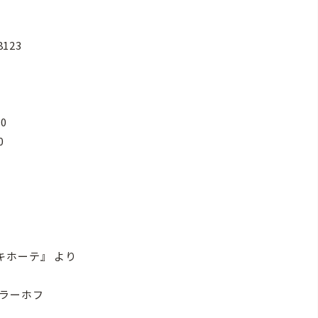
123
』
0
0
キホーテ』 より
ラーホフ