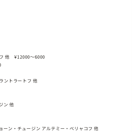
00
 ¥12000〜6000
0
ラントラートフ 他
ージン 他
セミョーン・チュージン アルテミー・ベリャコフ 他