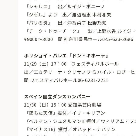
『シャルロ』 出／ルイジ・ボニーノ
『ジゼル』より 出／渡辺理恵 木村和夫
『パリの炎』 出／沖香菜子 松野乃知
『チーク・トゥ・チーク』 出／上野水香 ルイジ・
¥9000〜3000 問 神奈川県民ホール045-633-3686
ボリショイ・バレエ『ドン・キホーテ』
11/29（土）17：00 フェスティバルホール
出／エカテリーナ・クリサノワ ミハイル・ロブーヒン 他
問 フェスティバルホール06-6231-2221
スペイン国立ダンスカンパニー
11/30（日）15：00 愛知県芸術劇場
『墜ちた天使』振付／イリ・キリアン
『ヘルマン・シュメルマン』振付／ウィリアム・フ
『マイナス16』振付／オハッド・ナハリン