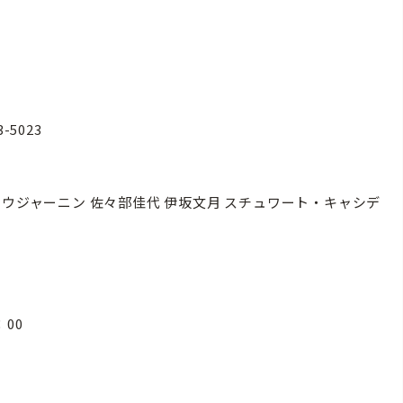
-5023
ウジャーニン 佐々部佳代 伊坂文月 スチュワート・キャシデ
7：00
他