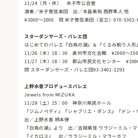
11/24（月・休） 米子市公会堂
演奏／米子管弦楽団 出／本島美和 西野隼人 他
¥3000〜2000 問 米子管弦楽団（足立）070-5302-8
スターダンサーズ・バレエ団
はじめてのバレエ『白鳥の湖』＆『くるみ割り人形
11/26（水）18：30 奥州市文化会館 ¥2000〜150
11/27（木）18：30 郡山市民文化センター ¥200
問 スターダンサーズ・バレエ団03-3401-2293
上野水香プロデュースバレエ
Jewels from MIZUKA
11/29（土）15：00 神奈川県民ホール
『ジムノペディ』『シャブリエ・ダンス』『ドン・
出／上野水香 柄本弾
『白鳥の湖』より 出／吉岡美佳 ウラジーミル・マ
『イカロス』 出／ウラジーミル・マラーホフ