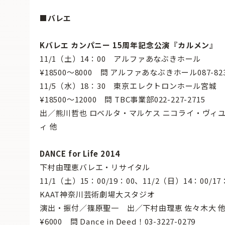
■バレエ
Kバレエ カンパニー 15周年記念公演『カルメン』
11/1（土）14：00 アルファあなぶきホール
¥18500〜8000 問 アルファあなぶきホール087-823
11/5（水）18：30 東京エレクトロンホール宮城
¥18500〜12000 問 TBC事業部022-227-2715
出／熊川哲也 ロベルタ・マルケス ニコライ・ヴィユ
ィ 他
DANCE for Life 2014
下村由理恵バレエ・リサイタル
11/1（土）15：00/19：00、11/2（日）14：00/1
KAAT神奈川芸術劇場大スタジオ
演出・振付／篠原聖一 出／下村由理恵 佐々木大 
¥6000 問 Dance in Deed！03-3227-0279