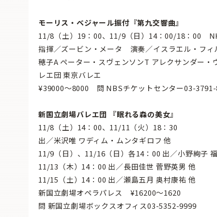
モーリス・ベジャール振付『第九交響曲』
11/8（土）19：00、11/9（日）14：00/18：00 
指揮／ズービン・メータ 演奏／イスラエル・フィ
穂子A ペーター・スヴェンソンT アレクサンダー・
レエ団 東京バレエ
¥39000〜8000 問 NBSチケットセンター03-3791-
新国立劇場バレエ団 『眠れる森の美女』
11/8（土）14：00、11/11（火）18：30
出／米沢唯 ワディム・ムンタギロフ 他
11/9（日）、11/16（日）各14：00 出／小野絢子 
11/13（木）14：00 出／長田佳世 菅野英男 他
11/15（土）14：00 出／瀬島五月 奥村康祐 他
新国立劇場オペラパレス ¥16200〜1620
問 新国立劇場ボックスオフィス03-5352-9999