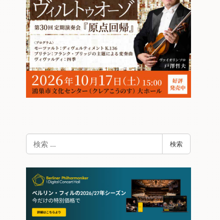
検
検索
索