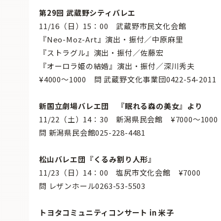
第29回 武蔵野シティバレエ
11/16（日）15：00 武蔵野市民文化会館
『Neo-Moz-Art』演出・振付／中原麻里
『ストラグル』演出・振付／佐藤宏
『オーロラ姫の結婚』演出・振付／深川秀夫
¥4000〜1000 問 武蔵野文化事業団0422-54-2011
新国立劇場バレエ団 『眠れる森の美女』より
11/22（土）14：30 新潟県民会館 ¥7000〜1000
問 新潟県民会館025-228-4481
松山バレエ団『くるみ割り人形』
11/23（日）14：00 塩尻市文化会館 ¥7000
問 レザンホール0263-53-5503
トヨタコミュニティコンサート in 米子