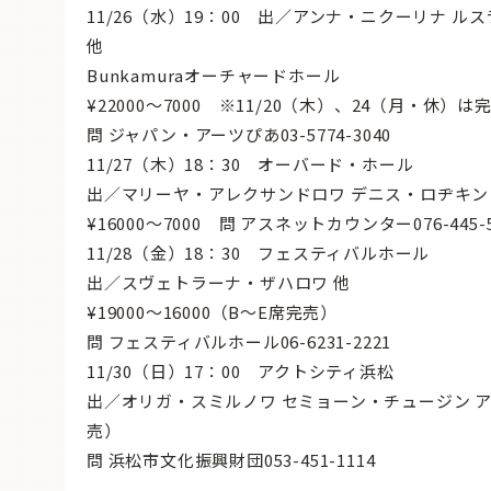
11/26（水）19：00 出／アンナ・ニクーリナ
他
Bunkamuraオーチャードホール
¥22000〜7000 ※11/20（木）、24（月・休）は
問 ジャパン・アーツぴあ03-5774-3040
11/27（木）18：30 オーバード・ホール
出／マリーヤ・アレクサンドロワ デニス・ロヂキ
¥16000〜7000 問 アスネットカウンター076-445-5
11/28（金）18：30 フェスティバルホール
出／スヴェトラーナ・ザハロワ 他
¥19000〜16000（B〜E席完売）
問 フェスティバルホール06-6231-2221
11/30（日）17：00 アクトシティ浜松
出／オリガ・スミルノワ セミョーン・チュージン アルテ
売）
問 浜松市文化振興財団053-451-1114