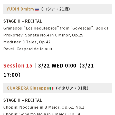
YUDIN Dmitry
（ロシア・21歳）
STAGE II – RECITAL
Granados: “Los Requlebros” from “Goyescas”, Book I
Prokofiev: Sonata No.4 in C Minor, Op.29
Medtner: 3 Tales, Op.42
Ravel: Gaspard de la nuit
Session 15
｜3/22 WED 0:00（3/21
17:00）
GUARRERA Giuseppe
（イタリア・31歳）
STAGE II – RECITAL
Chopin: Nocturne in B Major, Op.62, No.1
Chopin: Scherzo No.4 in E Major, Op.54