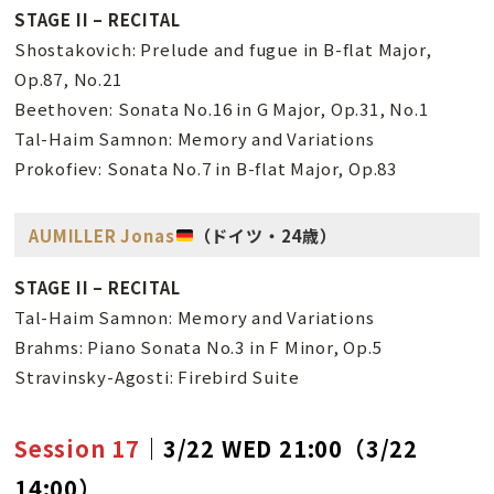
STAGE II – RECITAL
Shostakovich: Prelude and fugue in B-flat Major,
Op.87, No.21
Beethoven: Sonata No.16 in G Major, Op.31, No.1
Tal-Haim Samnon: Memory and Variations
Prokofiev: Sonata No.7 in B-flat Major, Op.83
AUMILLER Jonas
（ドイツ・24歳）
STAGE II – RECITAL
Tal-Haim Samnon: Memory and Variations
Brahms: Piano Sonata No.3 in F Minor, Op.5
Stravinsky-Agosti: Firebird Suite
Session 17
｜3/22 WED 21:00（3/22
14:00）