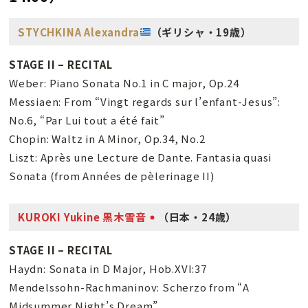
STYCHKINA Alexandra
（ギリシャ・19歳）
STAGE II – RECITAL
Weber: Piano Sonata No.1 in C major, Op.24
Messiaen: From “Vingt regards sur l’enfant-Jesus”:
No.6, “Par Lui tout a été fait”
Chopin: Waltz in A Minor, Op.34, No.2
Liszt: Après une Lecture de Dante. Fantasia quasi
Sonata (from Années de pèlerinage II)
KUROKI Yukine 黒木雪音
（日本・24歳）
STAGE II – RECITAL
Haydn: Sonata in D Major, Hob.XVI:37
Mendelssohn-Rachmaninov: Scherzo from “A
Midsummer Night’s Dream”