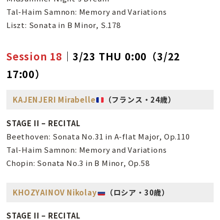
Tal-Haim Samnon: Memory and Variations
Liszt: Sonata in B Minor, S.178
Session 18
｜3/23 THU 0:00（3/22
17:00）
KAJENJERI Mirabelle
（フランス・24歳）
STAGE II – RECITAL
Beethoven: Sonata No.31 in A-flat Major, Op.110
Tal-Haim Samnon: Memory and Variations
Chopin: Sonata No.3 in B Minor, Op.58
KHOZYAINOV Nikolay
（ロシア・30歳）
STAGE II – RECITAL