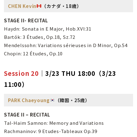
CHEN Kevin
（カナダ・18歳）
STAGE II- RECITAL
Haydn: Sonata in E Major, Hob.XVI:31
Bartók: 3 Études, Op.18, Sz.72
Mendelssohn: Variations sérieuses in D Minor, Op.54
Chopin: 12 Études, Op.10
Session 20
｜3/23 THU 18:00（3/23
11:00）
PARK Chaeyoung
（韓国・25歳）
STAGE II – RECITAL
Tal-Haim Samnon: Memory and Variations
Rachmaninov: 9 Etudes-Tableaux Op.39