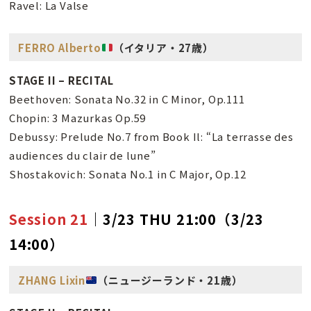
Ravel: La Valse
FERRO Alberto
（イタリア・27歳）
STAGE II – RECITAL
Beethoven: Sonata No.32 in C Minor, Op.111
Chopin: 3 Mazurkas Op.59
Debussy: Prelude No.7 from Book Il: “La terrasse des
audiences du clair de lune”
Shostakovich: Sonata No.1 in C Major, Op.12
Session 21
｜3/23 THU 21:00（3/23
14:00）
ZHANG Lixin
（ニュージーランド・21歳）