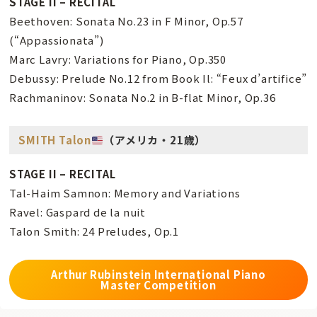
STAGE II – RECITAL
Beethoven: Sonata No.23 in F Minor, Op.57
(“Appassionata”)
Marc Lavry: Variations for Piano, Op.350
Debussy: Prelude No.12 from Book Il: “Feux d’artifice”
Rachmaninov: Sonata No.2 in B-flat Minor, Op.36
SMITH Talon
（アメリカ・21歳）
STAGE II – RECITAL
Tal-Haim Samnon: Memory and Variations
Ravel: Gaspard de la nuit
Talon Smith: 24 Preludes, Op.1
Arthur Rubinstein International Piano
Master Competition