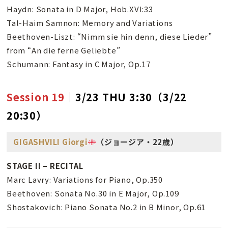
Haydn: Sonata in D Major, Hob.XVI:33
Tal-Haim Samnon: Memory and Variations
Beethoven-Liszt: “Nimm sie hin denn, diese Lieder”
from “An die ferne Geliebte”
Schumann: Fantasy in C Major, Op.17
Session 19
｜3/23 THU 3:30（3/22
20:30）
GIGASHVILI Giorgi
（ジョージア・22歳）
STAGE II – RECITAL
Marc Lavry: Variations for Piano, Op.350
Beethoven: Sonata No.30 in E Major, Op.109
Shostakovich: Piano Sonata No.2 in B Minor, Op.61