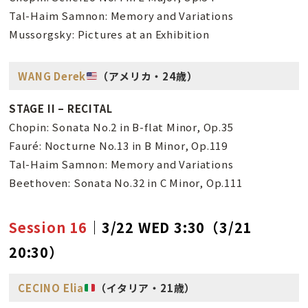
Tal-Haim Samnon: Memory and Variations
Mussorgsky: Pictures at an Exhibition
WANG Derek
（アメリカ・24歳）
STAGE II – RECITAL
Chopin: Sonata No.2 in B-flat Minor, Op.35
Fauré: Nocturne No.13 in B Minor, Op.119
Tal-Haim Samnon: Memory and Variations
Beethoven: Sonata No.32 in C Minor, Op.111
Session 16
｜3/22 WED 3:30（3/21
20:30）
CECINO Elia
（イタリア・21歳）