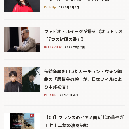
Pick Up
2026年8月7日
ファビオ・ルイージが語る 《オラトリオ
「7つの封印の書」》
INTERVIEW
2026年8月7日
伝統楽器を用いたカーチュン・ウォン編
曲の「展覧会の絵」が、日本フィルによ
り本邦初演！
PICK UP
2026年8月7日
【CD】フランスのピアノ曲 近代の華やぎ
Ⅰ 井上二葉の演奏記録