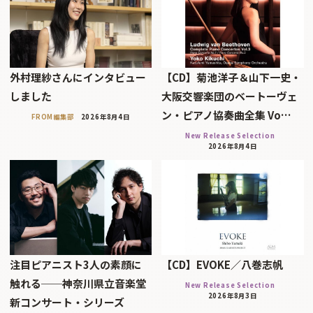
外村理紗さんにインタビュー
【CD】菊池洋子＆山下一史・
しました
大阪交響楽団のベートーヴェ
ン・ピアノ協奏曲全集 Vo…
FROM編集部
2026年8月4日
New Release Selection
2026年8月4日
注目ピアニスト3人の素顔に
【CD】EVOKE／八巻志帆
触れる──神奈川県立音楽堂
New Release Selection
2026年8月3日
新コンサート・シリーズ