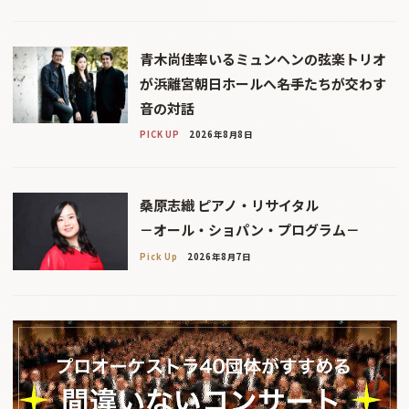
青木尚佳率いるミュンヘンの弦楽トリオ
が浜離宮朝日ホールへ――名手たちが交わす
音の対話
PICK UP
2026年8月8日
桑原志織 ピアノ・リサイタル
－オール・ショパン・プログラム－
Pick Up
2026年8月7日