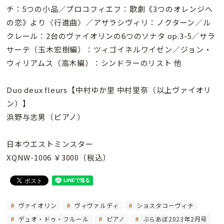
チ：5つの小品／プロコフィエフ：歌劇《3つのオレンジへ
の恋》より〈行進曲〉／アザラシヴィリ：ノクターン／ル
クレール：2台のヴァイオリンの6つのソナタ op.3-5／サラ
サーテ（玉木宏樹編）：ツィゴイネルワイゼン／ジョン・
ウィリアムス（高木編）：シンドラーのリスト 他
Duo deux fleurs【中村ゆか里 中村里奈（以上ヴァイオリ
ン）】
浜野与志男（ピアノ）
日本ウエストミンスター
XQNW-1006 ￥3000（税込）
ヴァイオリン
ヴィヴァルディ
ショスタコーヴィチ
デュオ・ドゥ・フルール
ピアノ
ぶらあぼ2023年2月号