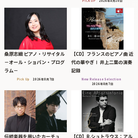
PICK UP
2026年8月10日
桑原志織 ピアノ・リサイタル
【CD】フランスのピアノ曲 近
－オール・ショパン・プログ
代の華やぎⅠ 井上二葉の演奏
ラム－
記録
Pick Up
2026年8月7日
New Release Selection
2026年8月7日
伝統楽器を用いたカーチュ
【CD】R.シュトラウス：アル