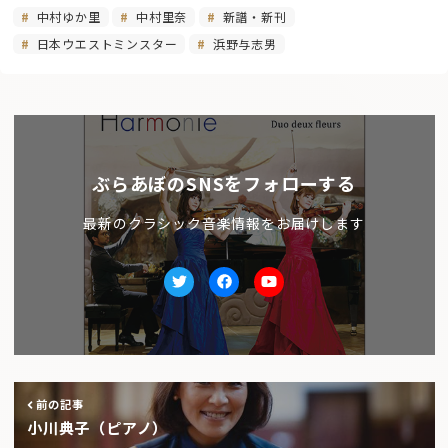
中村ゆか里
中村里奈
新譜・新刊
日本ウエストミンスター
浜野与志男
ぶらあぼのSNSをフォローする
最新のクラシック音楽情報をお届けします
Twitter
facebook
Youtube
前の記事
小川典子（ピアノ）