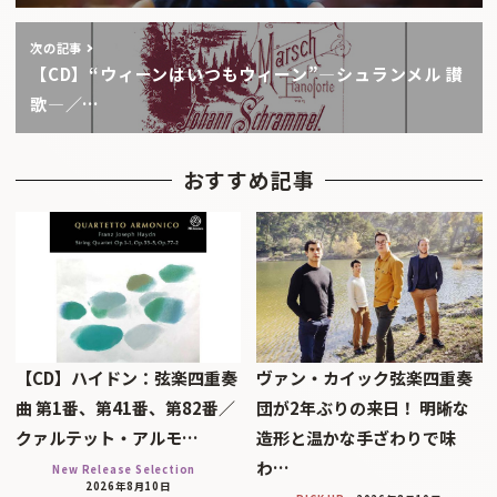
次の記事
【CD】“ウィーンはいつもウィーン”―シュランメル 讃
歌―／…
おすすめ記事
【CD】ハイドン：弦楽四重奏
ヴァン・カイック弦楽四重奏
曲 第1番、第41番、第82番／
団が2年ぶりの来日！ 明晰な
クァルテット・アルモ…
造形と温かな手ざわりで味
わ…
New Release Selection
2026年8月10日