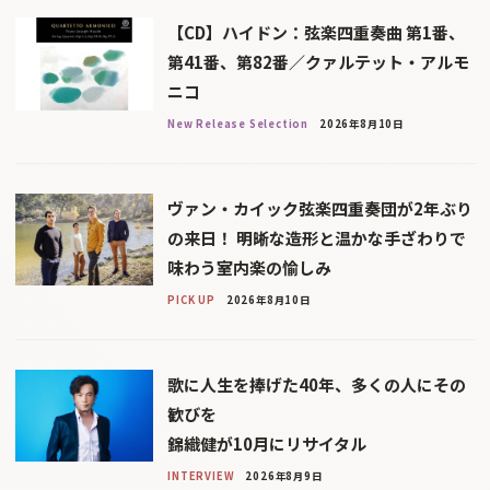
【CD】ハイドン：弦楽四重奏曲 第1番、
第41番、第82番／クァルテット・アルモ
ニコ
New Release Selection
2026年8月10日
ヴァン・カイック弦楽四重奏団が2年ぶり
の来日！ 明晰な造形と温かな手ざわりで
味わう室内楽の愉しみ
PICK UP
2026年8月10日
歌に人生を捧げた40年、多くの人にその
歓びを
錦織健が10月にリサイタル
INTERVIEW
2026年8月9日