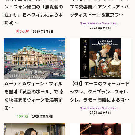
ン・ウォン編曲の「展覧会の
プス交響曲／ アンドレア・バ
絵」が、日本フィルにより本
ッティストーニ＆東京フ…
邦初…
New Release Selection
2026年8月6日
PICK UP
2026年8月7日
ムーティ＆ウィーン・フィル
【CD】エースのフォーカード
を聖地「黄金のホール」で聴
～マレ、クープラン、フォル
く秋深まるウィーンを満喫す
クレ、ラモー 音楽による肖…
る…
New Release Selection
2026年8月5日
TOPICS
2026年8月5日