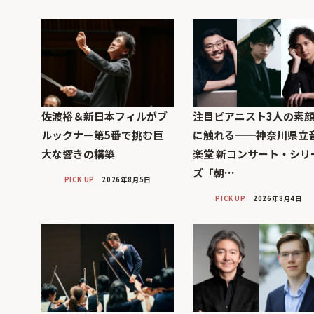
佐渡裕＆新日本フィルがブ
注目ピアニスト3人の素
ルックナー第5番で挑む巨
に触れる──神奈川県立
大な響きの構築
楽堂 新コンサート・シリ
ズ「朝…
PICK UP
2026年8月5日
PICK UP
2026年8月4日