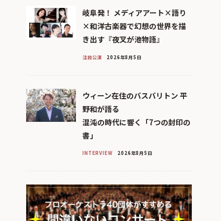
岐阜発！ メディアアート×語り
×和洋古楽器で幻想の世界を描
き出す『夜叉が池物語』
注目公演
2026年8月5日
ウィーン在住のバスバリトン 平
野和が語る
混沌の時代に響く「7つの封印の
書」
INTERVIEW
2026年8月5日