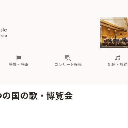
ール
（毎月更新）
東
電子版（無料・月刊）
トピックス
関西
フェスタサマーミューザKAWASAKI 2026
北海道・東北
注目公演
配布場所
インタビュー
中部
定期購読
中国・四国
CD新譜
N響＆東響 《7つ
九州・沖縄
書籍近刊
ロが推す！間違いないオーケストラコンサート
過去の特集
の先と
ブ配信スケジュール
さ
オーケストラの楽屋から
た
な
有料ライブ配信スケジュール
は
ま
や
海の向こうの音楽家
ら
わ
Aからの
載
特集・特設
配信・放送
コンサート検索
ール
（毎月更新）
東
電子版（無料・月刊）
トピックス
関西
フェスタサマーミューザKAWASAKI 2026
北海道・東北
注目公演
配布場所
インタビュー
中部
定期購読
中国・四国
CD新譜
N響＆東響 《7つ
九州・沖縄
書籍近刊
つの国の歌・博覧会
ロが推す！間違いないオーケストラコンサート
過去の特集
の先と
ブ配信スケジュール
さ
オーケストラの楽屋から
た
な
有料ライブ配信スケジュール
は
ま
や
海の向こうの音楽家
ら
わ
Aからの
載