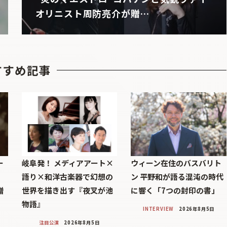
オリニスト周防亮介が贈…
すすめ記事
ー
岐阜発！ メディアアート×
ウィーン在住のバスバリト
語り×和洋古楽器で幻想の
ン 平野和が語る混沌の時代
贈
世界を描き出す『夜叉が池
に響く「7つの封印の書」
物語』
INTERVIEW
2026年8月5日
注目公演
2026年8月5日