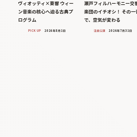
ヴィオッティ×東響 ウィー
瀬戸フィルハーモニー交
ン音楽の核心へ迫る古典プ
楽団のイチオシ！ その一
ログラム
で、空気が変わる
PICK UP
2026年8月1日
注目公演
2026年7月31日