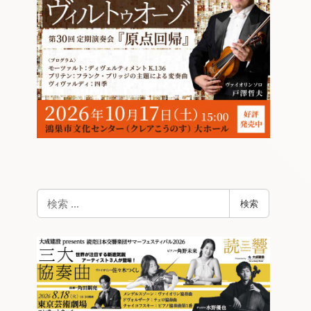
検
検索
索