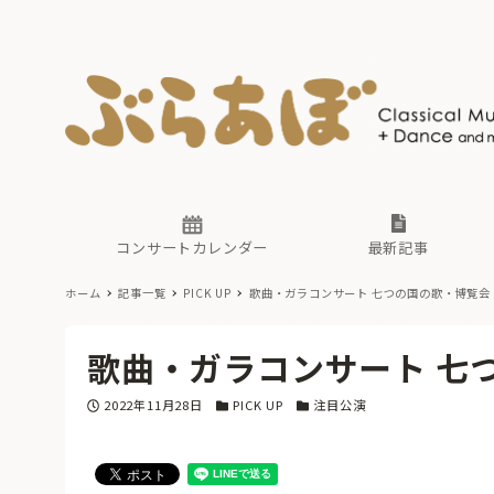
ニュース
ヤマハホ
番組一覧
東京・関
ぶらあぼ
現場のプ
古楽とそ
無料ライ
あ
か
過去の連
コンサートカレンダー
最新記事
ホーム
記事一覧
PICK UP
歌曲・ガラコンサート 七つの国の歌・博覧会
ニュース
ヤマハホ
番組一覧
東京・関
ぶらあぼ
歌曲・ガラコンサート 七
現場のプ
古楽とそ
無料ライ
あ
か
投稿日
カテゴリー
カテゴリー
2022年11月28日
PICK UP
注目公演
過去の連