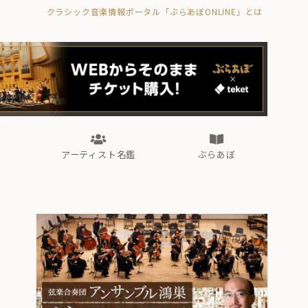
クラシック音楽情報ポータル「ぶらあぼONLINE」とは
の封印の書》
海外公演
FROM編集部
眺望
ぶらあぼブラス！
フォルテピアノ・オデッセイ
アーティスト名鑑
ぶらあぼ
の封印の書》
海外公演
FROM編集部
眺望
ぶらあぼブラス！
フォルテピアノ・オデッセイ