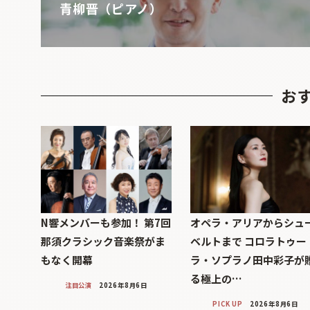
青柳晋（ピアノ）
お
N響メンバーも参加！ 第7回
オペラ・アリアからシュ
那須クラシック音楽祭がま
ベルトまで コロラトゥー
もなく開幕
ラ・ソプラノ田中彩子が
る極上の…
注目公演
2026年8月6日
PICK UP
2026年8月6日