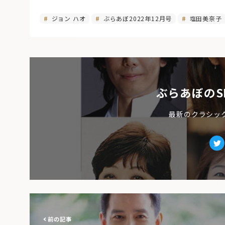
ジョン ハオ
ぶらあぼ2022年12月号
塩田美奈子
ぶらあぼのS
最新のクラシッ
Tw
前の記事