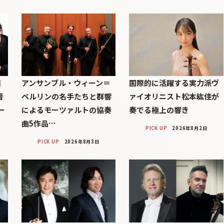
顔
アンサンブル・ウィーン＝
国際的に活躍する実力派ヴ
音
ベルリンの名手たちと群響
ァイオリニスト松本紘佳が
ー
によるモーツァルトの協奏
奏でる極上の響き
曲5作品…
PICK UP
2026年8月2日
PICK UP
2026年8月3日