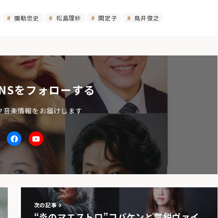
彌勒忠史
松島理紗
関定子
鳥井俊之
NSをフォローする
ク音楽情報をお届けします
itter
facebook
Youtube
次の記事
“炎のマエストロ”コバケンと気鋭ヴァイ