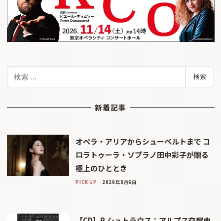
検
検索
索
新着記事
オペラ・アリアからシューベルトまで コ
ロラトゥーラ・ソプラノ田中彩子が贈る
極上のひととき
PICK UP
2026年8月6日
【CD】R.シュトラウス：アルプス交響曲