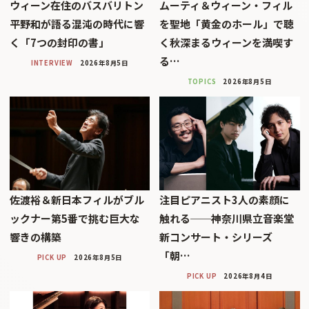
ウィーン在住のバスバリトン
ムーティ＆ウィーン・フィル
平野和が語る混沌の時代に響
を聖地「黄金のホール」で聴
く「7つの封印の書」
く秋深まるウィーンを満喫す
る…
INTERVIEW
2026年8月5日
TOPICS
2026年8月5日
佐渡裕＆新日本フィルがブル
注目ピアニスト3人の素顔に
ックナー第5番で挑む巨大な
触れる──神奈川県立音楽堂
響きの構築
新コンサート・シリーズ
「朝…
PICK UP
2026年8月5日
PICK UP
2026年8月4日