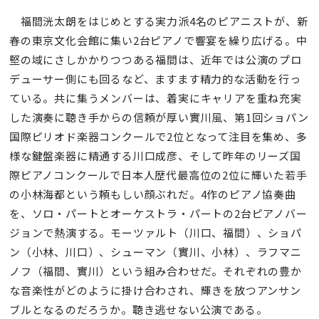
福間洸太朗をはじめとする実力派4名のピアニストが、新
春の東京文化会館に集い2台ピアノで響宴を繰り広げる。中
堅の域にさしかかりつつある福間は、近年では公演のプロ
デューサー側にも回るなど、ますます精力的な活動を行っ
ている。共に集うメンバーは、着実にキャリアを重ね充実
した演奏に聴き手からの信頼が厚い實川風、第1回ショパン
国際ピリオド楽器コンクールで2位となって注目を集め、多
様な鍵盤楽器に精通する川口成彦、そして昨年のリーズ国
際ピアノコンクールで日本人歴代最高位の2位に輝いた若手
の小林海都という頼もしい顔ぶれだ。4作のピアノ協奏曲
を、ソロ・パートとオーケストラ・パートの2台ピアノバー
ジョンで熱演する。モーツァルト（川口、福間）、ショパ
ン（小林、川口）、シューマン（實川、小林）、ラフマニ
ノフ（福間、實川）という組み合わせだ。それぞれの豊か
な音楽性がどのように掛け合わされ、輝きを放つアンサン
ブルとなるのだろうか。聴き逃せない公演である。