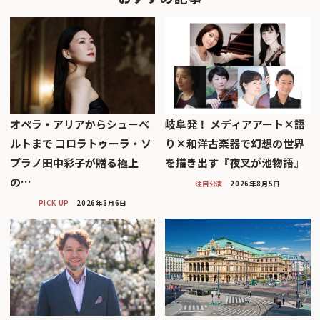
オペラ・アリアからシューベ
岐阜発！ メディアアート×語
ルトまで コロラトゥーラ・ソ
り×和洋古楽器で幻想の世界
プラノ田中彩子が贈る極上
を描き出す『夜叉が池物語』
の…
注目公演
2026年8月5日
PICK UP
2026年8月6日