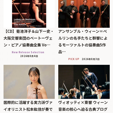
【CD】菊池洋子＆山下一史・
アンサンブル・ウィーン＝ベ
大阪交響楽団のベートーヴェ
ルリンの名手たちと群響によ
ン・ピアノ協奏曲全集 Vo…
るモーツァルトの協奏曲5作
品…
New Release Selection
2026年8月4日
PICK UP
2026年8月3日
国際的に活躍する実力派ヴァ
ヴィオッティ×東響 ウィーン
イオリニスト松本紘佳が奏で
音楽の核心へ迫る古典プログ