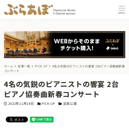
MENU
ホーム
記事一覧
PICK UP
4名の気鋭のピアニストの響宴 2台ピアノ協奏曲新春
コンサート
4名の気鋭のピアニストの響宴 2台
ピアノ協奏曲新春コンサート
投稿日
カテゴリー
カテゴリー
2022年11月14日
PICK UP
注目公演