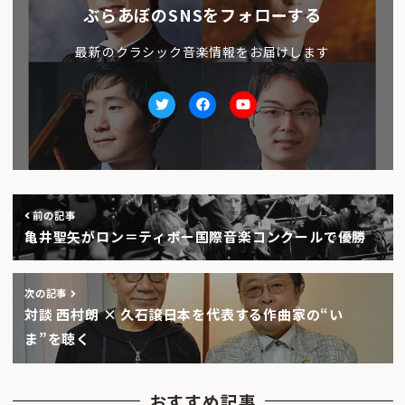
ぶらあぼのSNSをフォローする
最新のクラシック音楽情報をお届けします
Twitter
facebook
Youtube
前の記事
亀井聖矢がロン＝ティボー国際音楽コンクールで優勝
次の記事
対談 西村朗 × 久石譲日本を代表する作曲家の“い
ま”を聴く
おすすめ記事