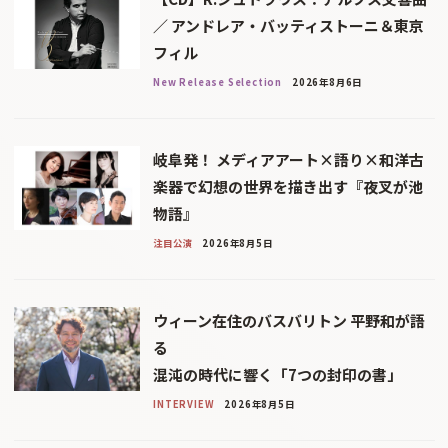
／ アンドレア・バッティストーニ＆東京
フィル
New Release Selection
2026年8月6日
岐阜発！ メディアアート×語り×和洋古
楽器で幻想の世界を描き出す『夜叉が池
物語』
注目公演
2026年8月5日
ウィーン在住のバスバリトン 平野和が語
る
混沌の時代に響く「7つの封印の書」
INTERVIEW
2026年8月5日