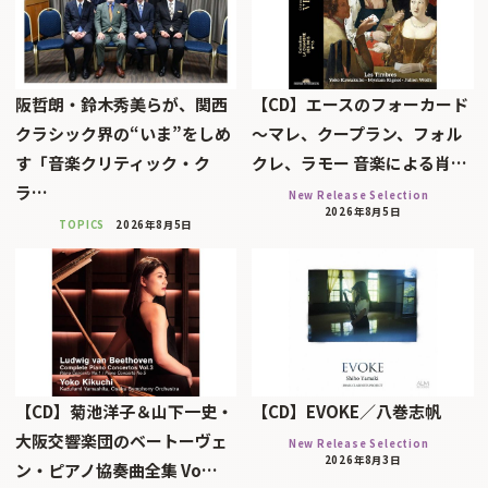
阪哲朗・鈴木秀美らが、関西
【CD】エースのフォーカード
クラシック界の“いま”をしめ
～マレ、クープラン、フォル
す「音楽クリティック・ク
クレ、ラモー 音楽による肖…
ラ…
New Release Selection
2026年8月5日
TOPICS
2026年8月5日
【CD】菊池洋子＆山下一史・
【CD】EVOKE／八巻志帆
大阪交響楽団のベートーヴェ
New Release Selection
2026年8月3日
ン・ピアノ協奏曲全集 Vo…