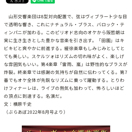
山形交響楽団は8型対向配置で、弦はヴィブラート少な目
で透明な響き、これにナチュラル・ブラス、バロック・テ
ィンパニが加わる。このピリオド志向のオケから阪哲朗は
実に生き生きとした豊かな音楽を引き出す。「田園」はキ
ビキビと爽やかに前進する。緩徐楽章もしみじみとしてと
ても美しい。スケルツォはリズムの切れ味がよく、楽しげ
な雰囲気もいい。第4楽章「雷雨、嵐」は野性的なブラスが
炸裂。終楽章では感謝の気持ちが自然に伝わってくる。第7
番でもオケ全体が先鋭なリズムに乗って躍動する。とりわ
けフィナーレは、ライブの熱気も加わって、怖ろしいほど
の頂点に到達する。名演だ。
文：横原千史
（ぶらあぼ2022年8月号より）