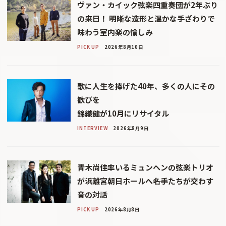
ヴァン・カイック弦楽四重奏団が2年ぶり
の来日！ 明晰な造形と温かな手ざわりで
味わう室内楽の愉しみ
PICK UP
2026年8月10日
歌に人生を捧げた40年、多くの人にその
歓びを
錦織健が10月にリサイタル
INTERVIEW
2026年8月9日
青木尚佳率いるミュンヘンの弦楽トリオ
が浜離宮朝日ホールへ――名手たちが交わす
音の対話
PICK UP
2026年8月8日