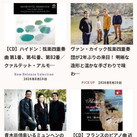
【CD】ハイドン：弦楽四重奏
ヴァン・カイック弦楽四重奏
曲 第1番、第41番、第82番／
団が2年ぶりの来日！ 明晰な
クァルテット・アルモ…
造形と温かな手ざわりで味
わ…
New Release Selection
2026年8月10日
PICK UP
2026年8月10日
青木尚佳率いるミュンヘンの
【CD】フランスのピアノ曲 近