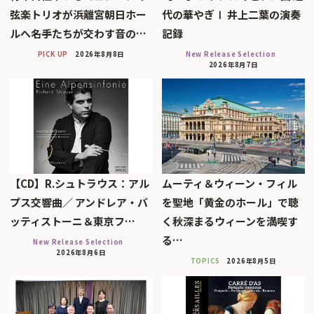
弦楽トリオが浜離宮朝日ホー
代の華やぎⅠ 井上二葉の演奏
ルへ――名手たちが交わす音の…
記録
PICK UP
2026年8月8日
New Release Selection
2026年8月7日
【CD】R.シュトラウス：アル
ムーティ＆ウィーン・フィル
プス交響曲／ アンドレア・バ
を聖地「黄金のホール」で聴
ッティストーニ＆東京フ…
く秋深まるウィーンを満喫す
る…
New Release Selection
2026年8月6日
TOPICS
2026年8月5日