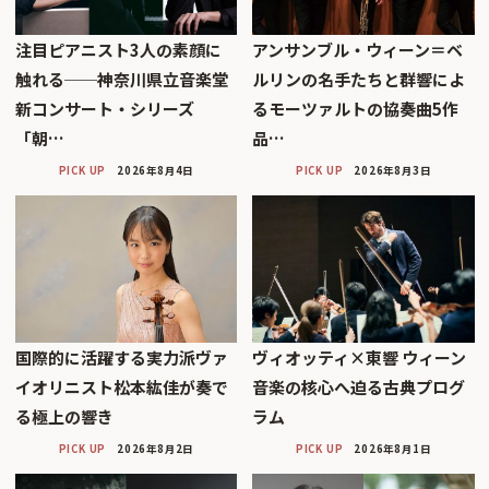
注目ピアニスト3人の素顔に
アンサンブル・ウィーン＝ベ
触れる──神奈川県立音楽堂
ルリンの名手たちと群響によ
新コンサート・シリーズ
るモーツァルトの協奏曲5作
「朝…
品…
PICK UP
2026年8月4日
PICK UP
2026年8月3日
国際的に活躍する実力派ヴァ
ヴィオッティ×東響 ウィーン
イオリニスト松本紘佳が奏で
音楽の核心へ迫る古典プログ
る極上の響き
ラム
PICK UP
2026年8月2日
PICK UP
2026年8月1日