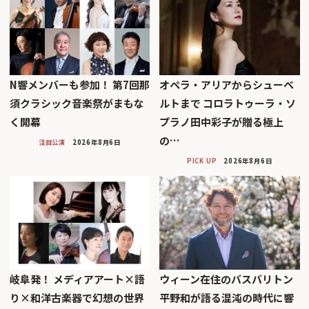
N響メンバーも参加！ 第7回那
オペラ・アリアからシューベ
須クラシック音楽祭がまもな
ルトまで コロラトゥーラ・ソ
く開幕
プラノ田中彩子が贈る極上
の…
注目公演
2026年8月6日
PICK UP
2026年8月6日
岐阜発！ メディアアート×語
ウィーン在住のバスバリトン
り×和洋古楽器で幻想の世界
平野和が語る混沌の時代に響