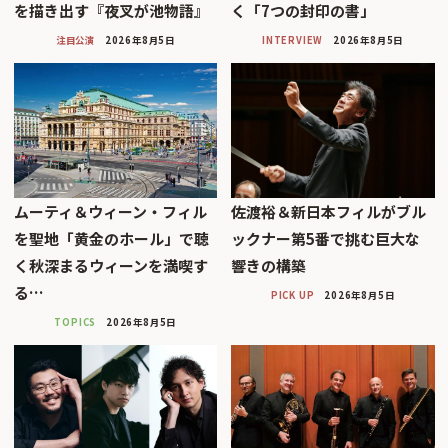
を描き出す『夜叉が池物語』
く「7つの封印の書」
注目公演
2026年8月5日
INTERVIEW
2026年8月5日
ムーティ＆ウィーン・フィル
佐渡裕＆新日本フィルがブル
を聖地「黄金のホール」で聴
ックナー第5番で挑む巨大な
く秋深まるウィーンを満喫す
響きの構築
る…
PICK UP
2026年8月5日
TOPICS
2026年8月5日