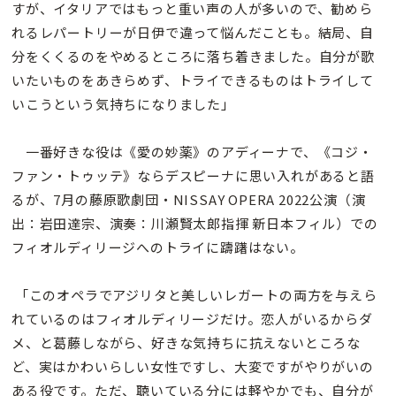
すが、イタリアではもっと重い声の人が多いので、勧めら
れるレパートリーが日伊で違って悩んだことも。結局、自
分をくくるのをやめるところに落ち着きました。自分が歌
いたいものをあきらめず、トライできるものはトライして
いこうという気持ちになりました」
一番好きな役は《愛の妙薬》のアディーナで、《コジ・
ファン・トゥッテ》ならデスピーナに思い入れがあると語
るが、7月の藤原歌劇団・NISSAY OPERA 2022公演（演
出：岩田達宗、演奏：川瀬賢太郎指揮 新日本フィル）での
フィオルディリージへのトライに躊躇はない。
「このオペラでアジリタと美しいレガートの両方を与えら
れているのはフィオルディリージだけ。恋人がいるからダ
メ、と葛藤しながら、好きな気持ちに抗えないところな
ど、実はかわいらしい女性ですし、大変ですがやりがいの
ある役です。ただ、聴いている分には軽やかでも、自分が