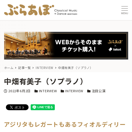
MENU
ホーム
記事一覧
INTERVIEW
中畑有美子（ソプラノ）
中畑有美子（ソプラノ）
投稿日
カテゴリー
カテゴリー
カテゴリー
2022年6月2日
INTERVIEW
INTERVIEW
注目公演
アジリタもレガートもあるフィオルディリー