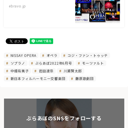
ebravo.jp
NISSAY OPERA
オペラ
コジ・ファン・トゥッテ
ソプラノ
ぶらあぼ2022年6月号
モーツァルト
中畑有美子
岩田達宗
川瀬賢太郎
新日本フィルハーモニー交響楽団
藤原歌劇団
ぶらあぼのSNSをフォローする