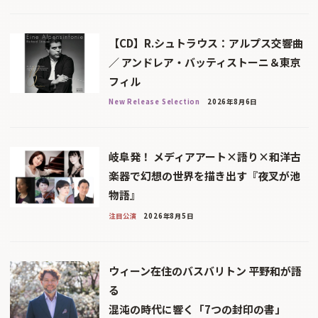
【CD】R.シュトラウス：アルプス交響曲
／ アンドレア・バッティストーニ＆東京
フィル
New Release Selection
2026年8月6日
岐阜発！ メディアアート×語り×和洋古
楽器で幻想の世界を描き出す『夜叉が池
物語』
注目公演
2026年8月5日
ウィーン在住のバスバリトン 平野和が語
る
混沌の時代に響く「7つの封印の書」