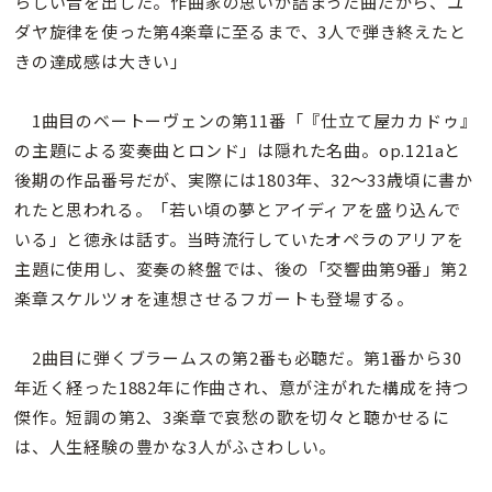
らしい音を出した。作曲家の思いが詰まった曲だから、ユ
ダヤ旋律を使った第4楽章に至るまで、3人で弾き終えたと
きの達成感は大きい」
1曲目のベートーヴェンの第11番「『仕立て屋カカドゥ』
の主題による変奏曲とロンド」は隠れた名曲。op.121aと
後期の作品番号だが、実際には1803年、32〜33歳頃に書か
れたと思われる。「若い頃の夢とアイディアを盛り込んで
いる」と徳永は話す。当時流行していたオペラのアリアを
主題に使用し、変奏の終盤では、後の「交響曲第9番」第2
楽章スケルツォを連想させるフガートも登場する。
2曲目に弾くブラームスの第2番も必聴だ。第1番から30
年近く経った1882年に作曲され、意が注がれた構成を持つ
傑作。短調の第2、3楽章で哀愁の歌を切々と聴かせるに
は、人生経験の豊かな3人がふさわしい。