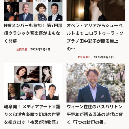
N響メンバーも参加！ 第7回那
オペラ・アリアからシューベ
須クラシック音楽祭がまもな
ルトまで コロラトゥーラ・ソ
く開幕
プラノ田中彩子が贈る極上
の…
注目公演
2026年8月6日
PICK UP
2026年8月6日
岐阜発！ メディアアート×語
ウィーン在住のバスバリトン
り×和洋古楽器で幻想の世界
平野和が語る混沌の時代に響
を描き出す『夜叉が池物語』
く「7つの封印の書」