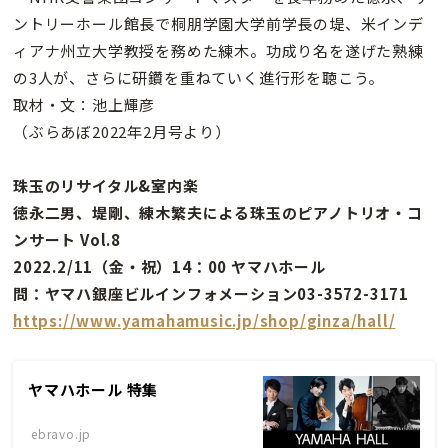
ントリーホール館長で桐朋学園大学前学長の堤、米インデ
ィアナ州立大学教授を務めた練木。功成り名を遂げた熟練
の3人が、さらに研鑽を重ねていく進行形を聴こう。
取材・文：池上輝彦
（ぶらあぼ2022年2月号より）
珠玉のリサイタル&室内楽
徳永二男、堤剛、練木繁夫による珠玉のピアノトリオ・コ
ンサート Vol.8
2022.2/11（金・祝）14：00 ヤマハホール
問：ヤマハ銀座ビルインフォメーション03-3572-3171
https://www.yamahamusic.jp/shop/ginza/hall/
ヤマハホール 特集
ebravo.jp