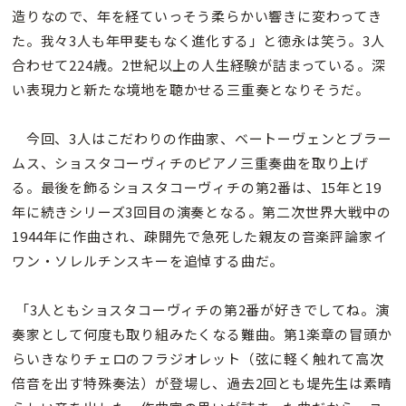
造りなので、年を経ていっそう柔らかい響きに変わってき
た。我々3人も年甲斐もなく進化する」と徳永は笑う。3人
合わせて224歳。2世紀以上の人生経験が詰まっている。深
い表現力と新たな境地を聴かせる三重奏となりそうだ。
今回、3人はこだわりの作曲家、ベートーヴェンとブラー
ムス、ショスタコーヴィチのピアノ三重奏曲を取り上げ
る。最後を飾るショスタコーヴィチの第2番は、15年と19
年に続きシリーズ3回目の演奏となる。第二次世界大戦中の
1944年に作曲され、疎開先で急死した親友の音楽評論家イ
ワン・ソレルチンスキーを追悼する曲だ。
「3人ともショスタコーヴィチの第2番が好きでしてね。演
奏家として何度も取り組みたくなる難曲。第1楽章の冒頭か
らいきなりチェロのフラジオレット（弦に軽く触れて高次
倍音を出す特殊奏法）が登場し、過去2回とも堤先生は素晴