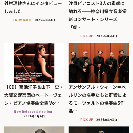
外村理紗さんにインタビュー
注目ピアニスト3人の素顔に
しました
触れる──神奈川県立音楽堂
新コンサート・シリーズ
FROM編集部
2026年8月4日
「朝…
PICK UP
2026年8月4日
【CD】菊池洋子＆山下一史・
アンサンブル・ウィーン＝ベ
大阪交響楽団のベートーヴェ
ルリンの名手たちと群響によ
ン・ピアノ協奏曲全集 Vo…
るモーツァルトの協奏曲5作
品…
New Release Selection
2026年8月4日
PICK UP
2026年8月3日