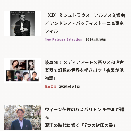
【CD】R.シュトラウス：アルプス交響曲
／ アンドレア・バッティストーニ＆東京
フィル
New Release Selection
2026年8月6日
岐阜発！ メディアアート×語り×和洋古
楽器で幻想の世界を描き出す『夜叉が池
物語』
注目公演
2026年8月5日
ウィーン在住のバスバリトン 平野和が語
る
混沌の時代に響く「7つの封印の書」