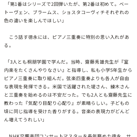
「第1番はシリーズで2回弾いたが、第2番は初めて。ベー
トーヴェン、ブラームス、ショスタコーヴィチそれぞれの
色の違いを楽しんでほしい」
こう話す徳永には、ピアノ三重奏に特別の思い入れがあ
る。
「3人とも桐朋学園で学んだ。当時、齋藤秀雄先生が『室
内楽をたくさんやりなさい』と指導し、私も小学5年生から
ピアノ三重奏に取り組んだ。弦楽四重奏よりも各人が自由
な表現を発揮できる。米国で活躍された堤さん、練木さん
と三重奏を始めるのは不安だった。でも2人とも齋藤先生に
教わった『気配り目配り心配り』が素晴らしい。子どもの
頃に同じ指導を受けた香りがする。音楽の表現力がどんど
ん増えてうれしい」
NHK交響楽団コンサートマスターを長年務めた徳永、サ