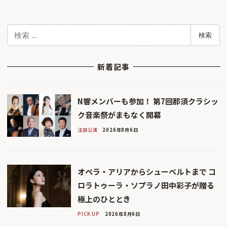
検
検索
索
新着記事
N響メンバーも参加！ 第7回那須クラシッ
ク音楽祭がまもなく開幕
注目公演
2026年8月6日
オペラ・アリアからシューベルトまで コ
ロラトゥーラ・ソプラノ田中彩子が贈る
極上のひととき
PICK UP
2026年8月6日