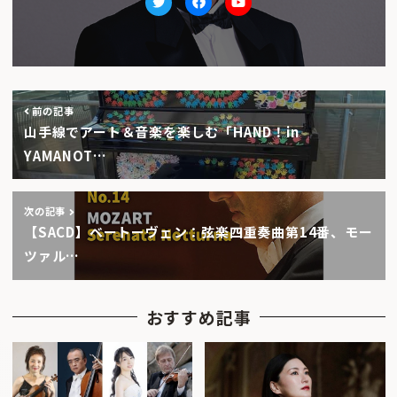
Twitter
facebook
Youtube
前の記事
山手線でアート＆音楽を楽しむ「HAND！in
YAMANOT…
次の記事
【SACD】ベートーヴェン：弦楽四重奏曲第14番、モー
ツァル…
おすすめ記事