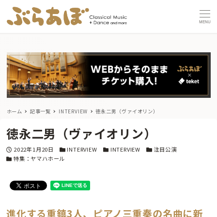
MENU
ホーム
記事一覧
INTERVIEW
徳永二男（ヴァイオリン）
徳永二男（ヴァイオリン）
投稿日
カテゴリー
カテゴリー
カテゴリー
2022年1月20日
INTERVIEW
INTERVIEW
注目公演
カテゴリー
特集：ヤマハホール
進化する重鎮3人、ピアノ三重奏の名曲に新