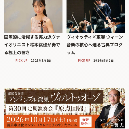
国際的に活躍する実力派ヴァ
ヴィオッティ×東響 ウィーン
イオリニスト松本紘佳が奏で
音楽の核心へ迫る古典プログ
る極上の響き
ラム
PICK UP
2026年8月2日
PICK UP
2026年8月1日