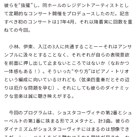
彼らを“抜擢”し、同ホールのレジデントアーティストとし
て定期的なコンサート開催をプロデュースしたのだ。記念
すべき初のコンサートは17年4月、それ以降着実に回数を重
ねての今回。
小林、伊東、入江の3人に共通することーーそれはアンサ
ンブルに汲々とすることなく、それぞれが自らの表現意欲
を前面に押し出して止まないところではないか（なおかつ
一体感もある！）。そういった“やり方”はピアノ・トリオ
という編成に向いているけれども（弦楽四重奏だとその辺
りは厄介な問題を孕む）、それにしても彼らのダイナミッ
クな音楽は誠に聴き映えがする。
今回のプログラムは、ショスタコーヴィチの第2番とシュ
ーベルトの第1番に挟まる形でスメタナと、計3曲。彼らの
ダイナミズムがショスタコーヴィチにはまるのは想像でき