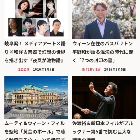
岐阜発！ メディアアート×語
ウィーン在住のバスバリトン
り×和洋古楽器で幻想の世界
平野和が語る混沌の時代に響
を描き出す『夜叉が池物語』
く「7つの封印の書」
注目公演
2026年8月5日
INTERVIEW
2026年8月5日
ムーティ＆ウィーン・フィル
佐渡裕＆新日本フィルがブル
を聖地「黄金のホール」で聴
ックナー第5番で挑む巨大な
く秋深まるウィーンを満喫す
響きの構築