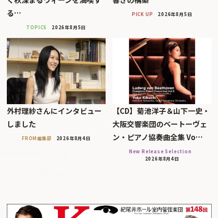
る…
PICK UP
2026年8月5日
TOPICS
2026年8月5日
外村理紗さんにインタビュー
【CD】菊池洋子＆山下一史・
しました
大阪交響楽団のベートーヴェ
ン・ピアノ協奏曲全集 Vo…
FROM編集部
2026年8月4日
New Release Selection
2026年8月4日