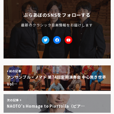
ぶらあぼのSNSをフォローする
最新のクラシック音楽情報をお届けします
Twitter
facebook
Youtube
前の記事
アンサンブル・ノマド 第74回定期演奏会 中心無き世界
Vol…
次の記事
NAOTO’s Homage to Piazzolla（ピア…