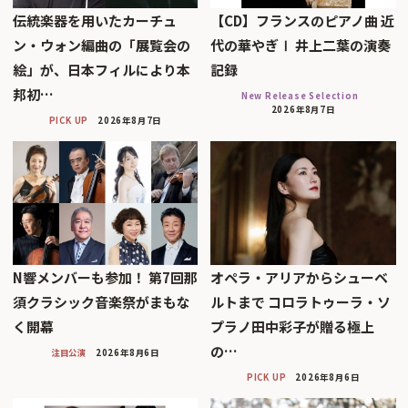
伝統楽器を用いたカーチュ
【CD】フランスのピアノ曲 近
ン・ウォン編曲の「展覧会の
代の華やぎⅠ 井上二葉の演奏
絵」が、日本フィルにより本
記録
邦初…
New Release Selection
2026年8月7日
PICK UP
2026年8月7日
N響メンバーも参加！ 第7回那
オペラ・アリアからシューベ
須クラシック音楽祭がまもな
ルトまで コロラトゥーラ・ソ
く開幕
プラノ田中彩子が贈る極上
の…
注目公演
2026年8月6日
PICK UP
2026年8月6日