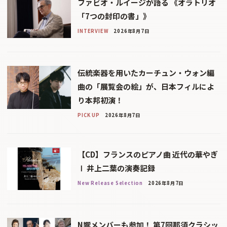
ファビオ・ルイージが語る 《オラトリオ
「7つの封印の書」》
INTERVIEW
2026年8月7日
伝統楽器を用いたカーチュン・ウォン編
曲の「展覧会の絵」が、日本フィルによ
り本邦初演！
PICK UP
2026年8月7日
【CD】フランスのピアノ曲 近代の華やぎ
Ⅰ 井上二葉の演奏記録
New Release Selection
2026年8月7日
N響メンバーも参加！ 第7回那須クラシッ