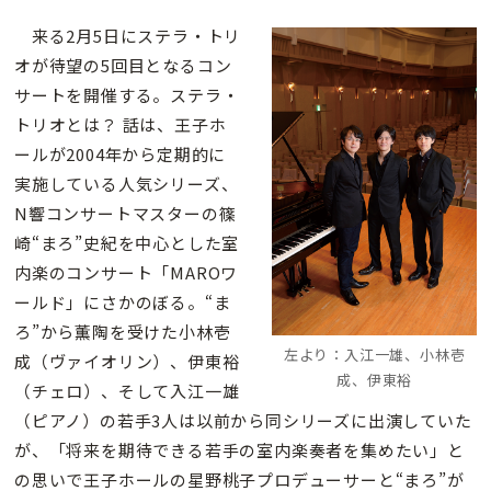
来る2月5日にステラ・トリ
オが待望の5回目となるコン
サートを開催する。ステラ・
トリオとは？ 話は、王子ホ
ールが2004年から定期的に
実施している人気シリーズ、
N響コンサートマスターの篠
崎“まろ”史紀を中心とした室
内楽のコンサート「MAROワ
ールド」にさかのぼる。“ま
ろ”から薫陶を受けた小林壱
左より：入江一雄、小林壱
成（ヴァイオリン）、伊東裕
成、伊東裕
（チェロ）、そして入江一雄
（ピアノ）の若手3人は以前から同シリーズに出演していた
が、「将来を期待できる若手の室内楽奏者を集めたい」と
の思いで王子ホールの星野桃子プロデューサーと“まろ”が