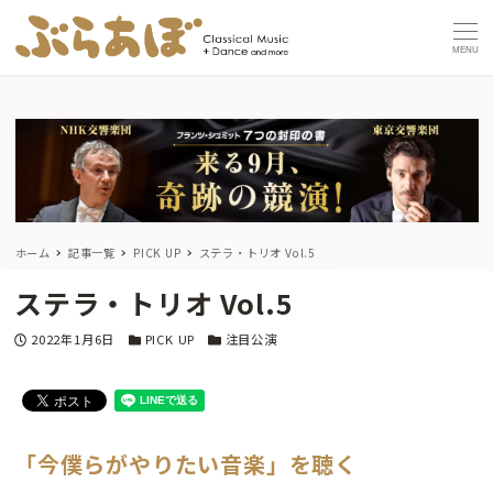
MENU
ホーム
記事一覧
PICK UP
ステラ・トリオ Vol.5
ステラ・トリオ Vol.5
投稿日
カテゴリー
カテゴリー
2022年1月6日
PICK UP
注目公演
「今僕らがやりたい音楽」を聴く