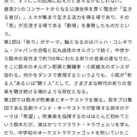
点で、すでにこの起用に応えたと言えるかもしれない。
昼夜2つのコンサートからなる公演全体を貫く理念が「生き
る喜び」。人々が集まり生きる活力を得る場であり、その
「気」が交流する場である「劇場」を象徴したものだとい
う。
第1部は「祈り」がテーマ。軸となるのはバッハ・コレギウ
ム・ジャパンの合唱と石丸由佳のオルガンで紡ぐ、中世か
ら鈴木の自作まで約700年にわたる祈りの音楽の連なりだ。
そこに鈴木のオルガン即興と舞踊家・小㞍健太のダンスが
加わる。何かをダンスで表現するというよりも、小㞍が“祈
る人”あるいは“聴く人”として、さまざまな時代の祈りの音
楽を聴き続ける魂のような存在となる。
第2部では鈴木が吹奏楽とオーケストラを振る。若手プロ集
団である芸劇ウインド・オーケストラが登場する前半のテ
ーマは「希望」。吹奏楽を指揮するのはほとんど初めてと
いう鈴木だが、実はかつてフラウト・トラヴェルソを学ん
だり、中学校のオーケストラでファゴットを吹いていたこ