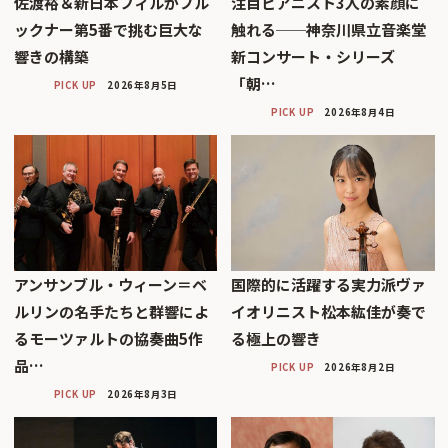
佐渡裕＆新日本フィルがブル
注目ピアニスト3人の素顔に
ックナー第5番で挑む巨大な
触れる──神奈川県立音楽堂
響きの構築
新コンサート・シリーズ
「朝…
PICK UP
2026年8月5日
PICK UP
2026年8月4日
アンサンブル・ウィーン＝ベ
国際的に活躍する実力派ヴァ
ルリンの名手たちと群響によ
イオリニスト松本紘佳が奏で
るモーツァルトの協奏曲5作
る極上の響き
品…
PICK UP
2026年8月2日
PICK UP
2026年8月3日