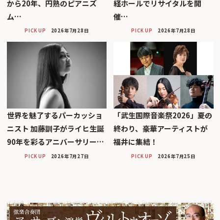
から20年、円熟のピアニズ
経ホールでリサイタルを開
ム…
催…
PICK UP
2026年7月28日
PICK UP
2026年7月28日
世界を魅了するパーカッショ
「武生国際音楽祭2026」――夏の
ニスト 加藤訓子がライヒ生誕
終わり、豪華アーティストが
90年を彩るアニバーサリー…
福井に集結！
PICK UP
2026年7月27日
PICK UP
2026年7月25日