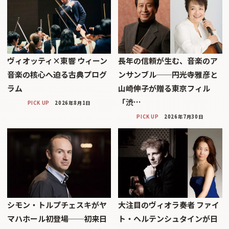
ヴィオッティ×東響 ウィーン
長年の信頼が生む、音楽のア
音楽の核心へ迫る古典プログ
ンサンブル──円光寺雅彦と
ラム
山崎伸子が贈る東京フィル
「渋…
PICK UP
2026年8月1日
PICK UP
2026年7月30日
シモン・トルプチェスキがヤ
大注目のヴィオラ奏者 ファイ
マハホール初登場──初来日
ト・ヘルテンシュタインが日