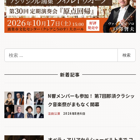
検
検索
索
新着記事
N響メンバーも参加！ 第7回那須クラシッ
ク音楽祭がまもなく開幕
注目公演
2026年8月6日
オペラ・アリアからシューベルトまで コ