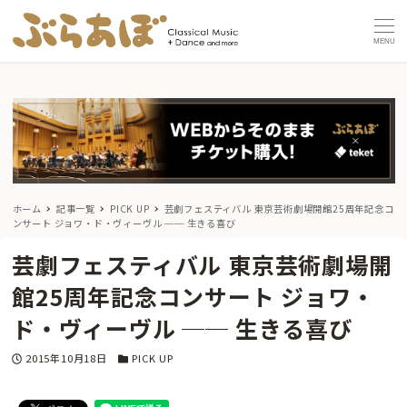
MENU
ホーム
記事一覧
PICK UP
芸劇フェスティバル 東京芸術劇場開館25周年記念コ
ンサート ジョワ・ド・ヴィーヴル ── 生きる喜び
芸劇フェスティバル 東京芸術劇場開
館25周年記念コンサート ジョワ・
ド・ヴィーヴル ── 生きる喜び
投稿日
カテゴリー
2015年10月18日
PICK UP