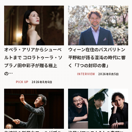
オペラ・アリアからシューベ
ウィーン在住のバスバリトン
ルトまで コロラトゥーラ・ソ
平野和が語る混沌の時代に響
プラノ田中彩子が贈る極上
く「7つの封印の書」
の…
INTERVIEW
2026年8月5日
PICK UP
2026年8月6日