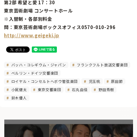
第2部 希望と愛 17：30
東京芸術劇場 コンサートホール
※入替制・各部別料金
問：東京芸術劇場ボックスオフィス0570-010-296
http://www.geigeki.jp
バッハ・コレギウム・ジャパン
フランクフルト放送交響楽団
ベルリン・ドイツ交響楽団
ロイヤル・コンセルトヘボウ管弦楽団
児玉桃
原田節
小㞍健太
東京交響楽団
石丸由佳
野田秀樹
鈴木優人