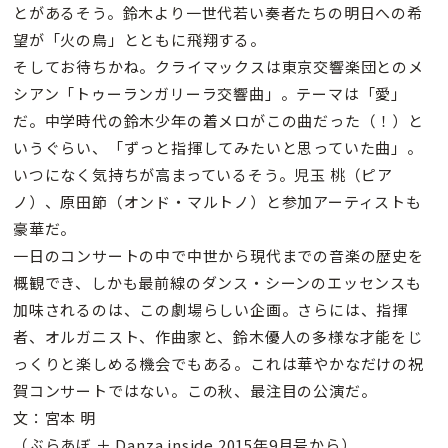
とがあるそう。鈴木より一世代若い奏者たちの明日への希
望が「火の鳥」とともに飛翔する。
そしてお待ちかね。クライマックスは東京交響楽団とのメ
シアン「トゥーランガリーラ交響曲」。テーマは「愛」
だ。中学時代の鈴木少年の着メロがこの曲だった（！）と
いうぐらい、「ずっと指揮してみたいと思っていた曲」。
いつになく気持ちが高まっているそう。児玉 桃（ピア
ノ）、原田節（オンド・マルトノ）と参加アーティストも
豪華だ。
一日のコンサートの中で中世から現代までの音楽の歴史を
概観でき、しかも最前線のダンス・シーンのエッセンスも
加味されるのは、この劇場らしい企画。さらには、指揮
者、オルガニスト、作曲家と、鈴木優人の多様な才能をじ
っくりと楽しめる機会でもある。これは華やかなだけの祝
賀コンサートではない。この秋、最注目の公演だ。
文：宮本 明
（ぶらあぼ ＋ Danza inside 2015年9月号から）