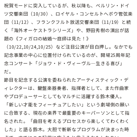
祝賀モードに突入しているが、秋以降も、ベルリン・ドイ
ツ交響楽団（10/30）、ロイヤル・コンセルトヘボウ管弦楽
団（11/12）、フランクフルト放送交響楽団（11/19）と続
く「海外オーケストラシリーズ」や、野田秀樹の演出が話
題の《フィガロの結婚〜庭師は見た！》
（10/22,10/24,10/25）など注目公演が目白押し。なかでも
記念事業の中心に位置付けられているのが、開場25周年記
念コンサート「ジョワ・ド・ヴィーヴル―生きる喜び」
だ。
節目を記念する公演を委ねられたアーティスティック・デ
ィレクターは、鍵盤楽器奏者、指揮者として、また作曲家
やプロデューサーとしてもマルチに活躍する鈴木優人。
「新しい才能をフィーチュアしたい」という劇場側の願い
に合致する、現在の楽界で最重要のキーパーソンとして指
名された。「曲目を考えるプロセスから楽しくてわくわく
した」と語る鈴木。大胆で斬新なプログラムが決まった時