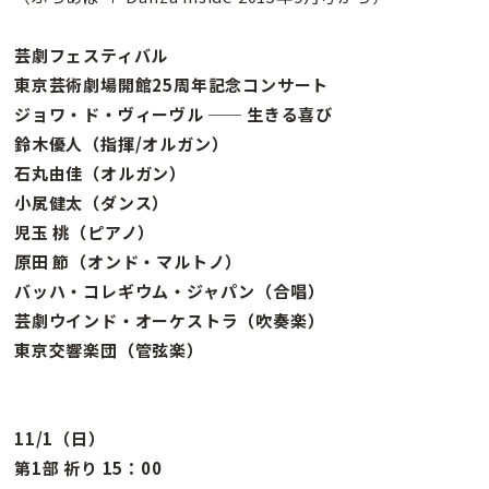
芸劇フェスティバル
東京芸術劇場開館25周年記念コンサート
ジョワ・ド・ヴィーヴル ── 生きる喜び
鈴木優人（指揮/オルガン）
石丸由佳（オルガン）
小㞍健太（ダンス）
児玉 桃（ピアノ）
原田 節（オンド・マルトノ）
バッハ・コレギウム・ジャパン（合唱）
芸劇ウインド・オーケストラ（吹奏楽）
東京交響楽団（管弦楽）
11/1（日）
第1部 祈り 15：00