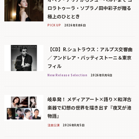
ロラトゥーラ・ソプラノ田中彩子が贈る
極上のひととき
PICK UP
2026年8月6日
【CD】R.シュトラウス：アルプス交響曲
／ アンドレア・バッティストーニ＆東京
フィル
New Release Selection
2026年8月6日
岐阜発！ メディアアート×語り×和洋古
楽器で幻想の世界を描き出す『夜叉が池
物語』
注目公演
2026年8月5日