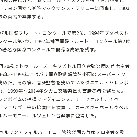
、リヨン国立音楽院でマクサンス・ラリューに師事し、1993
致の首席で卒業する。
ンパル国際フルート・コンクールで第2位、1994年ブダペスト
ンクール第3位、1997年神戸国際フルート・コンクール第2位
の著名な国際コンクールで優秀な成績を残す。
、弱冠20歳でトゥールーズ・キャピトル国立管弦楽団の首席奏者
96年～1999年にはパリ国立歌劇場管弦楽団のスーパー・ソ
務めた。その後、音楽監督を務めていたダニエル・バレンボ
、1999年～2014年シカゴ交響楽団の首席奏者を務めた。
レンボイムの指揮でドヴィエンヌ、モーツァルト、イベー
、ジョリヴェ等の協奏曲を演奏し、カーネギーホールやベル
ルハーモニー、ルツェルン音楽祭に登場した。
よりベルリン・フィルハーモニー管弦楽団の首席ソロ奏者を務