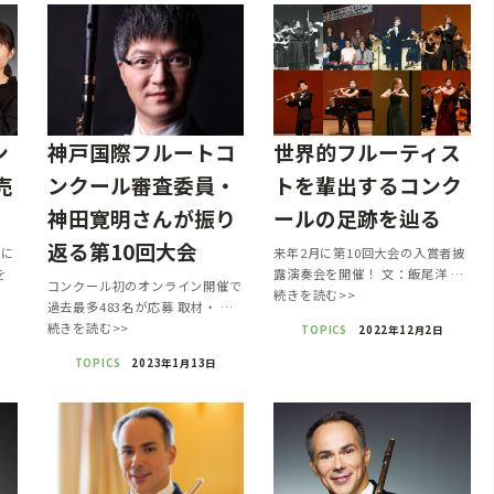
ン
神戸国際フルートコ
世界的フルーティス
売
ンクール審査委員・
トを輩出するコンク
神田寛明さんが振り
ールの足跡を辿る
返る第10回大会
気に
来年2月に第10回大会の入賞者披
を
露演奏会を開催！ 文：飯尾洋 …
コンクール初のオンライン開催で
続きを読む>>
過去最多483名が応募 取材・ …
続きを読む>>
TOPICS
2022年12月2日
TOPICS
2023年1月13日