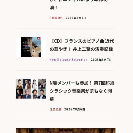
演！
PICK UP
2026年8月7日
【CD】フランスのピアノ曲 近代
の華やぎⅠ 井上二葉の演奏記録
New Release Selection
2026年8月7日
N響メンバーも参加！ 第7回那須
クラシック音楽祭がまもなく開
幕
注目公演
2026年8月6日