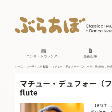
ニュース
ヤマハホ
番組一覧
東京・関
ぶらあぼ
現場のプ
古楽とそ
無料ライ
あ
か
過去の連
コンサートカレンダー
最新記事
ホーム
アーティスト名鑑
マチュー・デュフォー（フルート）Mathieu Dufour
ニュース
ヤマハホ
番組一覧
東京・関
ぶらあぼ
マチュー・デュフォー（フルート
現場のプ
古楽とそ
無料ライ
あ
か
flute
過去の連
1972年
学び始め、