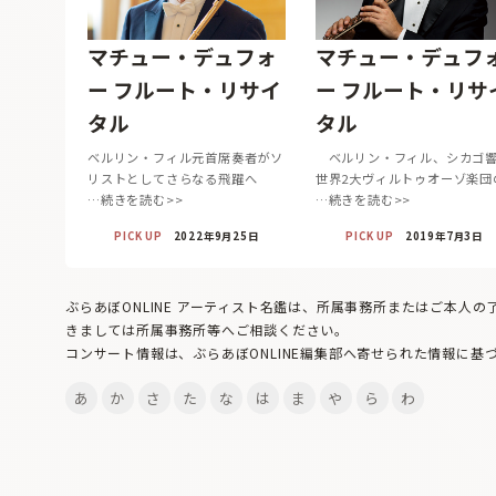
マチュー・デュフォ
マチュー・デュフ
ー フルート・リサイ
ー フルート・リサ
タル
タル
ベルリン・フィル元首席奏者がソ
ベルリン・フィル、シカゴ
リストとしてさらなる飛躍へ
世界2大ヴィルトゥオーゾ楽団
…続きを読む>>
…続きを読む>>
PICK UP
2022年9月25日
PICK UP
2019年7月3日
ぶらあぼONLINE アーティスト名鑑は、所属事務所またはご本人
きましては所属事務所等へご相談ください。
コンサート情報は、ぶらあぼONLINE編集部へ寄せられた情報に基
あ
か
さ
た
な
は
ま
や
ら
わ