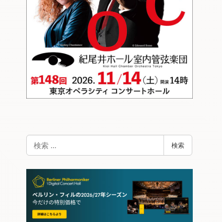
検
検索
索