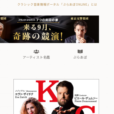
クラシック音楽情報ポータル「ぶらあぼONLINE」とは
の封印の書》
海外公演
FROM編集部
眺望
ぶらあぼブラス！
フォルテピアノ・オデッセイ
アーティスト名鑑
ぶらあぼ
の封印の書》
海外公演
FROM編集部
眺望
ぶらあぼブラス！
フォルテピアノ・オデッセイ