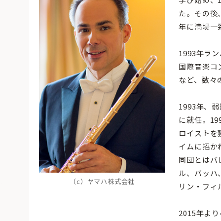
た。その後
年に満場一
1993年ラ
国際音楽コ
など、数々
1993年
に就任。19
ロイストを
イムに招かれ
同団とはバ
ル、バッハ
（c）ヤマハ株式会社
リン・フィ
2015年