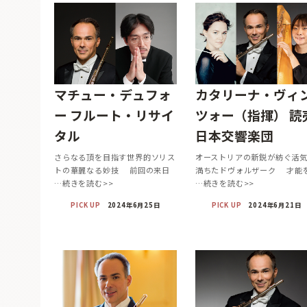
マチュー・デュフォ
カタリーナ・ヴィ
ー フルート・リサイ
ツォー（指揮） 読
タル
日本交響楽団
さらなる頂を目指す世界的ソリス
オーストリアの新鋭が紡ぐ活
トの華麗なる妙技 前回の来日
満ちたドヴォルザーク 才能
…続きを読む>>
…続きを読む>>
PICK UP
2024年6月25日
PICK UP
2024年6月21日