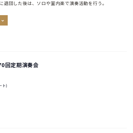
2年に退団した後は、ソロや室内楽で演奏活動を行う。
70回定期演奏会
ート)