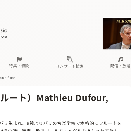
ール
（毎月更新）
東
電子版（無料・月刊）
トピックス
関西
フェスタサマーミューザKAWASAKI 2026
北海道・東北
注目公演
配布場所
インタビュー
中部
定期購読
中国・四国
CD新譜
N響＆東響 《7つ
九州・沖縄
書籍近刊
ロが推す！間違いないオーケストラコンサート
過去の特集
の先と
ブ配信スケジュール
さ
オーケストラの楽屋から
た
な
有料ライブ配信スケジュール
は
ま
や
海の向こうの音楽家
ら
わ
Aからの
載
特集・特設
配信・放送
コンサート検索
, flute
ール
（毎月更新）
東
電子版（無料・月刊）
トピックス
関西
フェスタサマーミューザKAWASAKI 2026
北海道・東北
注目公演
配布場所
インタビュー
中部
定期購読
中国・四国
CD新譜
N響＆東響 《7つ
九州・沖縄
書籍近刊
）Mathieu Dufour,
ロが推す！間違いないオーケストラコンサート
過去の特集
の先と
ブ配信スケジュール
さ
オーケストラの楽屋から
た
な
有料ライブ配信スケジュール
は
ま
や
海の向こうの音楽家
ら
わ
Aからの
載
、パリ生まれ。8歳よりパリの音楽学校で本格的にフルートを
14歳の時に満場一致でゴールド・メダルを授与され卒業し