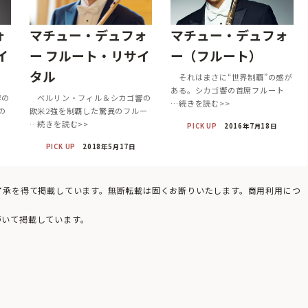
ォ
マチュー・デュフォ
マチュー・デュフォ
イ
ー フルート・リサイ
ー（フルート）
タル
それはまさに“世界制覇”の感が
ある。シカゴ響の首席フルート
響の
ベルリン・フィル＆シカゴ響の
…続きを読む>>
の
欧米2強を制覇した驚異のフルー
…続きを読む>>
PICK UP
2016年7月18日
PICK UP
2018年5月17日
の了承を得て掲載しています。無断転載は固くお断りいたします。商用利用につ
づいて掲載しています。