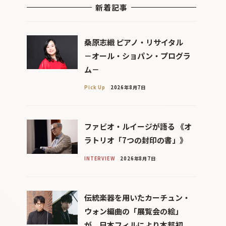
新着記事
桑原志織 ピアノ・リサイタル
－オール・ショパン・プログラ
ム－
Pick Up
2026年8月7日
ファビオ・ルイージが語る 《オ
ラトリオ「7つの封印の書」》
INTERVIEW
2026年8月7日
伝統楽器を用いたカーチュン・
ウォン編曲の「展覧会の絵」
が、日本フィルにより本邦初