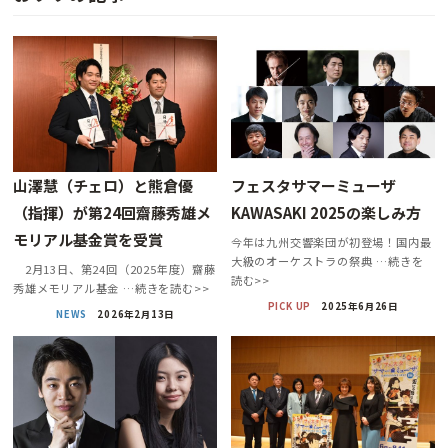
⼭澤慧（チェロ）と熊倉優
フェスタサマーミューザ
（指揮）が第24回齋藤秀雄メ
KAWASAKI 2025の楽しみ方
モリアル基金賞を受賞
今年は九州交響楽団が初登場！国内最
大級のオーケストラの祭典 …続きを
2月13日、第24回（2025年度）齋藤
読む>>
秀雄メモリアル基金 …続きを読む>>
PICK UP
2025年6月26日
NEWS
2026年2月13日