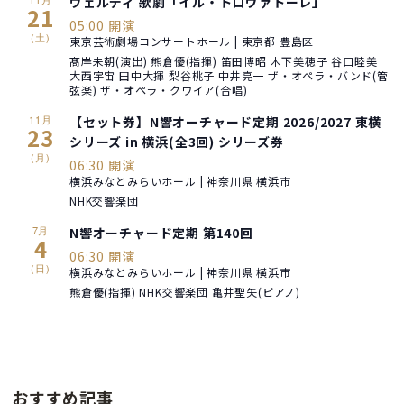
ヴェルディ 歌劇「イル・トロヴァトーレ」
21
05:00 開演
(土)
東京芸術劇場コンサートホール | 東京都 豊島区
髙岸未朝(演出) 熊倉優(指揮) 笛田博昭 木下美穂子 谷口睦美
大西宇宙 田中大揮 梨谷桃子 中井亮一 ザ・オペラ・バンド(管
弦楽) ザ・オペラ・クワイア(合唱)
11月
【セット券】N響オーチャード定期 2026/2027 東横
23
シリーズ in 横浜(全3回) シリーズ券
(月)
06:30 開演
横浜みなとみらいホール | 神奈川県 横浜市
NHK交響楽団
7月
N響オーチャード定期 第140回
4
06:30 開演
(日)
横浜みなとみらいホール | 神奈川県 横浜市
熊倉優(指揮) NHK交響楽団 亀井聖矢(ピアノ)
おすすめ記事