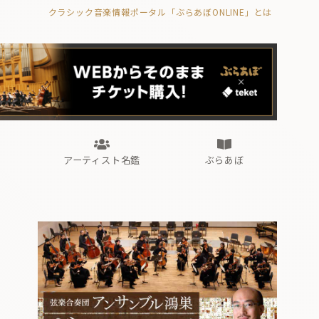
クラシック音楽情報ポータル「ぶらあぼONLINE」とは
の封印の書》
海外公演
FROM編集部
眺望
ぶらあぼブラス！
フォルテピアノ・オデッセイ
アーティスト名鑑
ぶらあぼ
の封印の書》
海外公演
FROM編集部
眺望
ぶらあぼブラス！
フォルテピアノ・オデッセイ