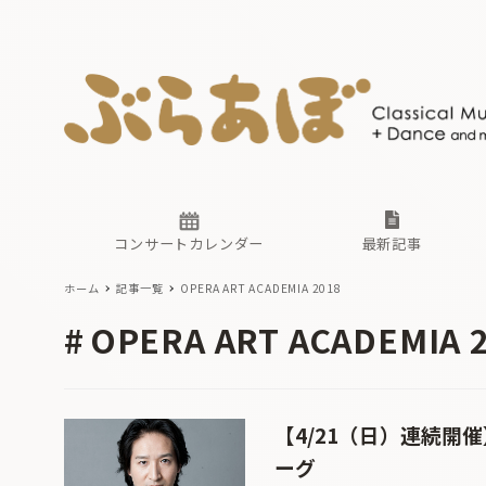
ニュース
ヤマハホ
番組一覧
東京・関
ぶらあぼ
現場のプ
古楽とそ
無料ライ
あ
か
過去の連
コンサートカレンダー
最新記事
ホーム
記事一覧
OPERA ART ACADEMIA 2018
ニュース
ヤマハホ
番組一覧
東京・関
ぶらあぼ
OPERA ART ACADEMIA 
現場のプ
古楽とそ
無料ライ
あ
か
過去の連
【4/21（日）連続
ーグ