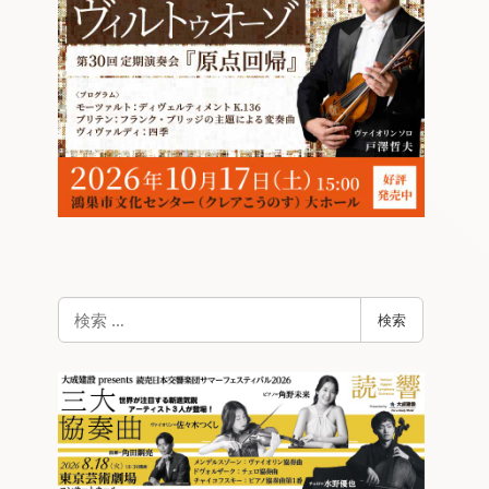
検
検索
索