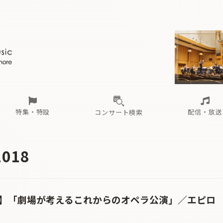
ール
（毎月更新）
東
電子版（無料・月刊）
トピックス
関西
フェスタサマーミューザKAWASAKI 2026
北海道・東北
注目公演
配布場所
インタビュー
中部
定期購読
中国・四国
CD新譜
N響＆東響 《7つ
九州・沖縄
書籍近刊
ロが推す！間違いないオーケストラコンサート
過去の特集
の先と
ブ配信スケジュール
さ
オーケストラの楽屋から
た
な
有料ライブ配信スケジュール
は
ま
や
海の向こうの音楽家
ら
わ
Aからの
載
特集・特設
配信・放送
コンサート検索
ール
（毎月更新）
東
電子版（無料・月刊）
トピックス
関西
フェスタサマーミューザKAWASAKI 2026
北海道・東北
注目公演
配布場所
インタビュー
中部
定期購読
中国・四国
CD新譜
N響＆東響 《7つ
九州・沖縄
書籍近刊
2018
ロが推す！間違いないオーケストラコンサート
過去の特集
の先と
ブ配信スケジュール
さ
オーケストラの楽屋から
た
な
有料ライブ配信スケジュール
は
ま
や
海の向こうの音楽家
ら
わ
Aからの
載
開催】「劇場が考えるこれからのオペラ公演」／エピロ