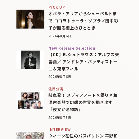
PICK UP
オペラ・アリアからシューベルトま
で コロラトゥーラ・ソプラノ田中彩
子が贈る極上のひととき
2026年8月6日
New Release Selection
【CD】R.シュトラウス：アルプス交
響曲／ アンドレア・バッティストー
ニ＆東京フィル
2026年8月6日
注目公演
岐阜発！ メディアアート×語り×和
洋古楽器で幻想の世界を描き出す
『夜叉が池物語』
2026年8月5日
INTERVIEW
ウィーン在住のバスバリトン 平野和