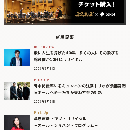
新着記事
INTERVIEW
歌に人生を捧げた40年、多くの人にその歓びを
錦織健が10月にリサイタル
2026年8月9日
PICK UP
青木尚佳率いるミュンヘンの弦楽トリオが浜離宮朝
日ホールへ――名手たちが交わす音の対話
2026年8月8日
Pick Up
桑原志織 ピアノ・リサイタル
－オール・ショパン・プログラム－