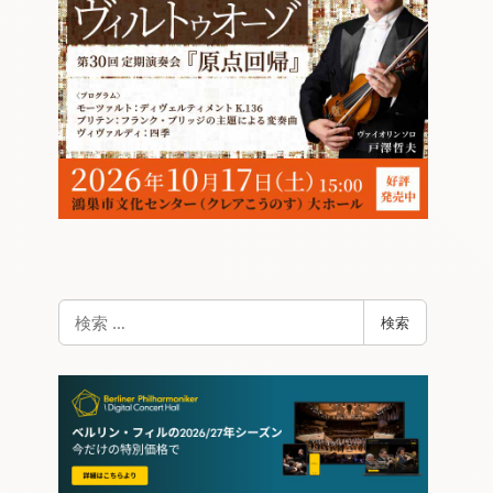
検
検索
索