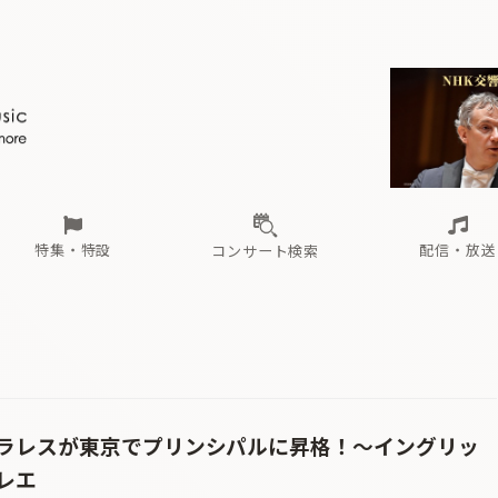
ール
（毎月更新）
東
電子版（無料・月刊）
トピックス
関西
フェスタサマーミューザKAWASAKI 2026
北海道・東北
注目公演
配布場所
インタビュー
中部
定期購読
中国・四国
CD新譜
N響＆東響 《7つ
九州・沖縄
書籍近刊
ロが推す！間違いないオーケストラコンサート
過去の特集
の先と
ブ配信スケジュール
さ
オーケストラの楽屋から
た
な
有料ライブ配信スケジュール
は
ま
や
海の向こうの音楽家
ら
わ
Aからの
載
特集・特設
配信・放送
コンサート検索
ール
（毎月更新）
東
電子版（無料・月刊）
トピックス
関西
フェスタサマーミューザKAWASAKI 2026
北海道・東北
注目公演
配布場所
インタビュー
中部
定期購読
中国・四国
CD新譜
N響＆東響 《7つ
九州・沖縄
書籍近刊
ロが推す！間違いないオーケストラコンサート
過去の特集
の先と
ブ配信スケジュール
さ
オーケストラの楽屋から
た
な
有料ライブ配信スケジュール
は
ま
や
海の向こうの音楽家
ら
わ
Aからの
載
ラレスが東京でプリンシパルに昇格！〜イングリッ
レエ