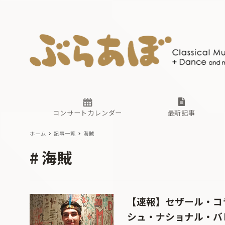
ニュース
ヤマハホ
番組一覧
東京・関
ぶらあぼ
現場のプ
古楽とそ
無料ライ
あ
か
過去の連
コンサートカレンダー
最新記事
ホーム
記事一覧
海賊
ニュース
ヤマハホ
番組一覧
東京・関
ぶらあぼ
海賊
現場のプ
古楽とそ
無料ライ
あ
か
過去の連
【速報】セザール・コ
シュ・ナショナル・バ