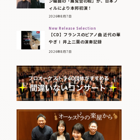
ン編曲の「展覧会の絵」が、日本フ
ィルにより本邦初演！
2026年8月7日
New Release Selection
【CD】フランスのピアノ曲 近代の華
やぎⅠ 井上二葉の演奏記録
2026年8月7日