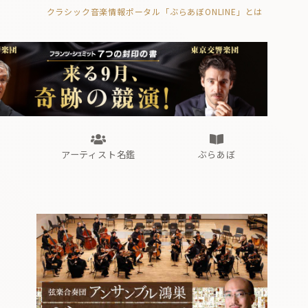
クラシック音楽情報ポータル「ぶらあぼONLINE」とは
の封印の書》
海外公演
FROM編集部
眺望
ぶらあぼブラス！
フォルテピアノ・オデッセイ
アーティスト名鑑
ぶらあぼ
の封印の書》
海外公演
FROM編集部
眺望
ぶらあぼブラス！
フォルテピアノ・オデッセイ