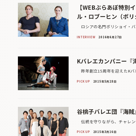
【WEBぶらあぼ特別
ル・ロブーヒン（ボリ
ロシアの名門ボリショイ・バレ
INTERVIEW
2016年6月27日
Kバレエカンパニー『
昨年創立15周年を迎えたKバ
PICK UP
2015年5月28日
谷桃子バレエ団『海賊
伝統を守りながら、チャレンジ
PICK UP
2015年3月16日