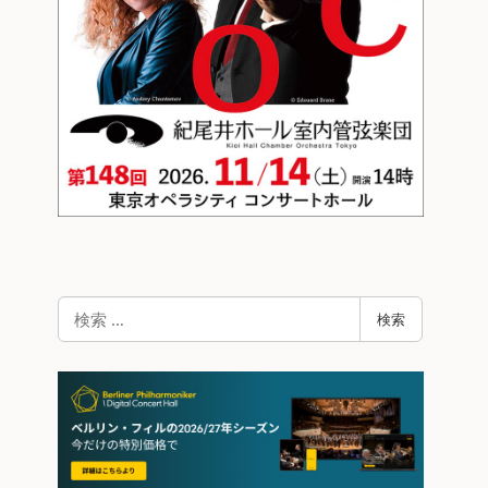
検
検索
索