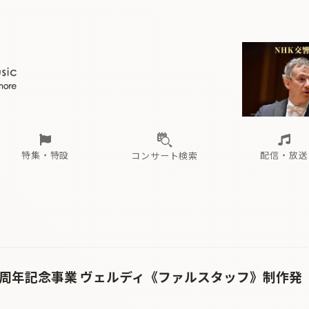
ール
（毎月更新）
東
電子版（無料・月刊）
トピックス
関西
フェスタサマーミューザKAWASAKI 2026
北海道・東北
注目公演
配布場所
インタビュー
中部
定期購読
中国・四国
CD新譜
N響＆東響 《7つ
九州・沖縄
書籍近刊
ロが推す！間違いないオーケストラコンサート
過去の特集
の先と
ブ配信スケジュール
さ
オーケストラの楽屋から
た
な
有料ライブ配信スケジュール
は
ま
や
海の向こうの音楽家
ら
わ
Aからの
載
特集・特設
配信・放送
コンサート検索
ール
（毎月更新）
東
電子版（無料・月刊）
トピックス
関西
フェスタサマーミューザKAWASAKI 2026
北海道・東北
注目公演
配布場所
インタビュー
中部
定期購読
中国・四国
CD新譜
N響＆東響 《7つ
九州・沖縄
書籍近刊
ロが推す！間違いないオーケストラコンサート
過去の特集
の先と
ブ配信スケジュール
さ
オーケストラの楽屋から
た
な
有料ライブ配信スケジュール
は
ま
や
海の向こうの音楽家
ら
わ
Aからの
載
0周年記念事業 ヴェルディ《ファルスタッフ》制作発