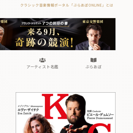
クラシック音楽情報ポータル「ぶらあぼONLINE」とは
の封印の書》
海外公演
FROM編集部
眺望
ぶらあぼブラス！
フォルテピアノ・オデッセイ
アーティスト名鑑
ぶらあぼ
の封印の書》
海外公演
FROM編集部
眺望
ぶらあぼブラス！
フォルテピアノ・オデッセイ