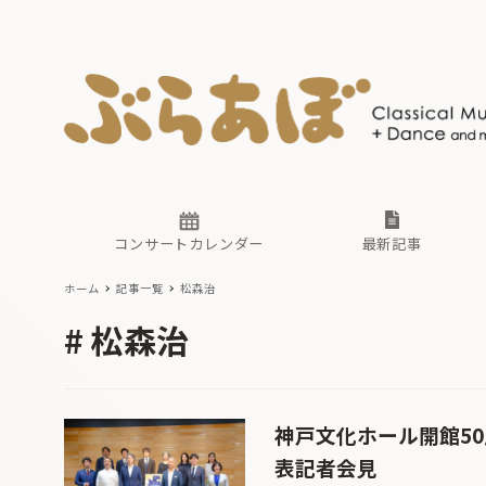
ニュース
ヤマハホ
番組一覧
東京・関
ぶらあぼ
現場のプ
古楽とそ
無料ライ
あ
か
過去の連
コンサートカレンダー
最新記事
ホーム
記事一覧
松森治
ニュース
ヤマハホ
番組一覧
東京・関
ぶらあぼ
松森治
現場のプ
古楽とそ
無料ライ
あ
か
過去の連
神戸文化ホール開館5
表記者会見