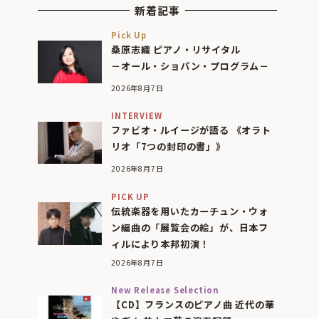
新着記事
Pick Up
桑原志織 ピアノ・リサイタル
－オール・ショパン・プログラム－
2026年8月7日
INTERVIEW
ファビオ・ルイージが語る 《オラト
リオ「7つの封印の書」》
2026年8月7日
PICK UP
伝統楽器を用いたカーチュン・ウォ
ン編曲の「展覧会の絵」が、日本フ
ィルにより本邦初演！
2026年8月7日
New Release Selection
【CD】フランスのピアノ曲 近代の華