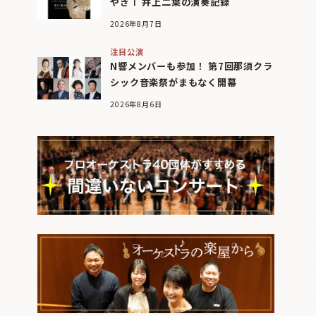
やぎⅠ 井上二葉の演奏記録
2026年8月7日
注目公演
N響メンバーも参加！ 第7回那須クラ
シック音楽祭がまもなく開幕
2026年8月6日