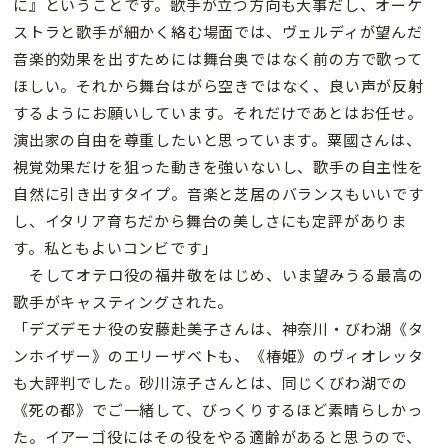
に』ということです。歌手が立つ方向も大事だし、オーケ
ストラと歌手が細かく絡む場面では、ヴェルディが望んだ
音楽的効果を出すためには舞台奥ではなく前の方で歌って
ほしい。それから舞台はがら空きではなく、良い声が反射
するようにお願いしています。それだけであとはお任せ。
演出家の自由を尊重したいと思っています。粟國さんは、
視覚効果だけを狙った動きを強いないし、歌手の自主性を
自然に引き出すタイプ。音楽と芝居のバランスもいいです
し、イタリア育ちだから舞台の美しさにも定評がありま
す。私ともよいコンビです」
そしてオテロ役の福井敬をはじめ、いま望みうる最高の
歌手がキャスティングされた。
「デズデモナ役の安藤赴美子さんは、神奈川・びわ湖《タ
ンホイザー》のエリーザベトも、《椿姫》のヴィオレッタ
も大評判でした。砂川涼子さんとは、同じくびわ湖での
《死の都》でご一緒して、びっくりするほど素晴らしかっ
た。イアーゴ役にはその役をやる適齢があると思うので、