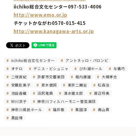
iichiko総合文化センター097-533-4006
http://www.emo.or.jp
チケットかながわ0570-015-415
http://www.kanagawa-arts.or.jp
iichiko総合文化センター
アントネッロ・パロンビ
オテロ
デニス・ビシュニャ
びわ湖ホール
与儀巧
二塚直紀
京都市交響楽団
堀内康雄
大槻孝志
安藤赴美子
斉木健詞
東京二期会
松森治
池田香織
沼尻竜典
清水徹太郎
渡辺玲美
砂川涼子
神奈川フィルハーモニー管弦楽団
神奈川県民ホール
福井敬
粟國淳
青山貴
黒田博