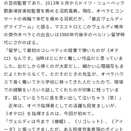
の芸術監督であり、2013年８月からドイツ・リューベック
歌劇場音楽総監督を務める沼尻竜典。現在、オペラとコン
サートの両輪で多忙を極める沼尻だが、「最近ヴェルディ
がマイブーム」と語る。マエストロとこのヴェルディ晩年
の傑作オペラとの出会いは1980年代後半のベルリン留学時
代にさかのぼる。
「留学して最初のコレペティの授業で弾いたのが《オテ
ロ》なんです。当時はとにかく難しい作品だと思っていま
した。出だしから弾くのが大変だし、細かい心理描写もま
だよくわからなくて。ただそのときの先生が、オペラハウ
スで長く働いてから学校に移ってきた人だったので、現場
での経験をいろいろ話してくれたのが印象に残っていま
す。話しているうちに昔を思い出して泣いちゃう（笑）」
近年は、オペラ指揮者としての活躍も目覚ましいが、
《オテロ》を指揮するのは、今回が初めて。
「ヴェルディは今まで《椿姫》、《リゴレット》、《アイ
ーダ》と振ってきましたが、ある程度音楽表現のポイント