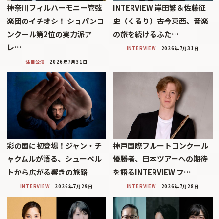
神奈川フィルハーモニー管弦
INTERVIEW 岸田繁＆佐藤征
楽団のイチオシ！ ショパンコ
史（くるり）――古今東西、音楽
ンクール第2位の実力派ア
の旅を続けるふた…
レ…
INTERVIEW
2026年7月31日
注目公演
2026年7月31日
彩の国に初登場！ジャン・チ
神戸国際フルートコンクール
ャクムルが語る、シューベル
優勝者、日本ツアーへの期待
トから広がる響きの旅路
を語るINTERVIEW フ…
INTERVIEW
2026年7月29日
INTERVIEW
2026年7月28日