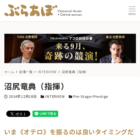
MENU
ホーム
記事一覧
INTERVIEW
沼尻竜典（指揮）
沼尻竜典（指揮）
投稿日
カテゴリー
カテゴリー
2014年12月18日
INTERVIEW
Pre-Stage=Prestige
いま《オテロ》を振るのは良いタイミングだ