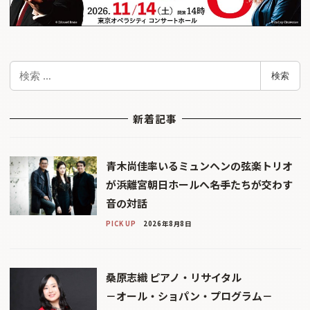
検
検索
索
新着記事
青木尚佳率いるミュンヘンの弦楽トリオ
が浜離宮朝日ホールへ――名手たちが交わす
音の対話
PICK UP
2026年8月8日
桑原志織 ピアノ・リサイタル
－オール・ショパン・プログラム－