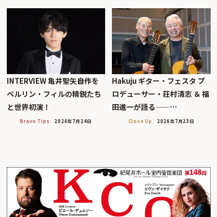
INTERVIEW 亀井聖矢――自作を
Hakuju ギター・フェスタ プ
ベルリン・フィルの精鋭たち
ロデューサー・荘村清志 ＆ 福
と世界初演！
田進一が語る——…
Bravo Tips
2026年7月24日
Close Up
2026年7月23日