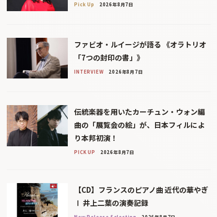
Pick Up
2026年8月7日
ファビオ・ルイージが語る 《オラトリオ
「7つの封印の書」》
INTERVIEW
2026年8月7日
伝統楽器を用いたカーチュン・ウォン編
曲の「展覧会の絵」が、日本フィルによ
り本邦初演！
PICK UP
2026年8月7日
【CD】フランスのピアノ曲 近代の華やぎ
Ⅰ 井上二葉の演奏記録
New Release Selection
2026年8月7日