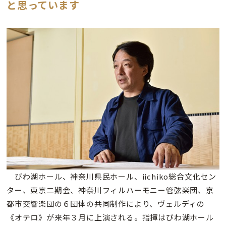
と思っています
びわ湖ホール、神奈川県民ホール、iichiko総合文化セン
ター、東京二期会、神奈川フィルハーモニー管弦楽団、京
都市交響楽団の６団体の共同制作により、ヴェルディの
《オテロ》が来年３月に上演される。指揮はびわ湖ホール