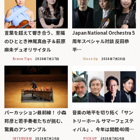
言葉を超えて響き合う、至福
Japan National Orchestra 5
のひととき神尾真由子＆萩原
周年スペシャル対談 反田恭
麻未デュオリサイタル
平…
Bravo Tips
2026年7月27日
Close Up
2026年7月26日
パーカッション最前線！ 小森
音楽の地平を切り拓く「サン
邦彦と若手奏者たちが挑む、
トリーホール サマーフェステ
驚異のアンサンブル
ィバル」、今年は開館40周…
INTERVIEW
2026年7月24日
PICK UP
2026年7月24日