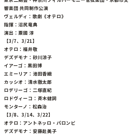
響楽団 共同制作公演
ヴェルディ：歌劇《オテロ》
指揮：沼尻竜典
演出：粟國 淳
【3/7、3/21】
オテロ：福井敬
デズデモナ：砂川涼子
イアーゴ：黒田博
エミーリア：池田香織
カッシオ：清水徹太郎
ロデリーゴ：二塚直紀
ロドヴィーコ：斉木健詞
モンターノ：松森治
【3/8、3/14、3/22】
オテロ：アントネッロ・パロンビ
デズデモナ：安藤赴美子