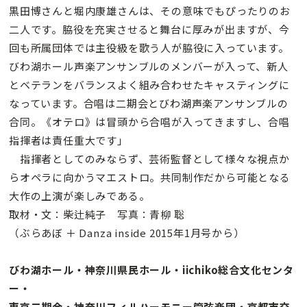
黒田博さんと堀内康雄さんは、その意味でもぴったりのお
二人です。脇役を充実させると舞台に厚みが出ますが、今
回も所属団体では主役級を歌う人が脇役に入っています。
びわ湖ホール声楽アンサンブルのメンバーが入って、新人
とベテランをバランスよく組み合わせたキャスティングに
なっています。合唱は二期会とびわ湖声楽アンサンブルの
合同。《オテロ》は冒頭から合唱が入ってきますし、合唱
指揮者は責任重大です」
指揮者としてのみならず、芸術監督として様々な視点か
らオペラに向かうマエストロ。共同制作だから可能となる
大作の上演が楽しみである。
取材・文：柴辻純子 写真：青柳 聡
（ぶらあぼ ＋ Danza inside 2015年1月号から）
びわ湖ホール・神奈川県民ホール・iichiko総合文化センタ
ー・
東京二期会・神奈川フィルハーモニー管弦楽団・京都市交