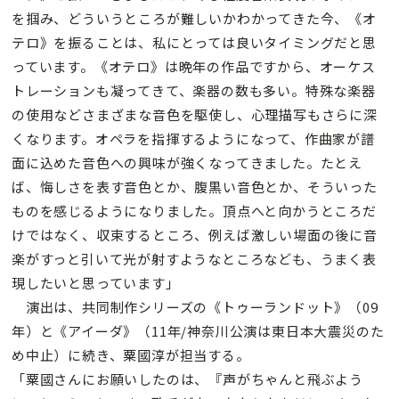
を掴み、どういうところが難しいかわかってきた今、《オ
テロ》を振ることは、私にとっては良いタイミングだと思
っています。《オテロ》は晩年の作品ですから、オーケス
トレーションも凝ってきて、楽器の数も多い。特殊な楽器
の使用などさまざまな音色を駆使し、心理描写もさらに深
くなります。オペラを指揮するようになって、作曲家が譜
面に込めた音色への興味が強くなってきました。たとえ
ば、悔しさを表す音色とか、腹黒い音色とか、そういった
ものを感じるようになりました。頂点へと向かうところだ
けではなく、収束するところ、例えば激しい場面の後に音
楽がすっと引いて光が射すようなところなども、うまく表
現したいと思っています」
演出は、共同制作シリーズの《トゥーランドット》（09
年）と《アイーダ》（11年/神奈川公演は東日本大震災のた
め中止）に続き、粟國淳が担当する。
「粟國さんにお願いしたのは、『声がちゃんと飛ぶよう