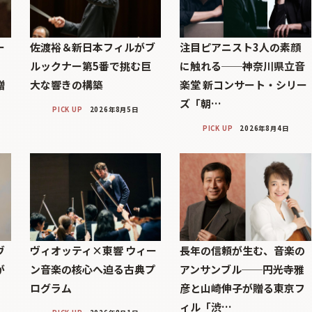
ー
佐渡裕＆新日本フィルがブ
注目ピアニスト3人の素顔
ルックナー第5番で挑む巨
に触れる──神奈川県立音
贈
大な響きの構築
楽堂 新コンサート・シリー
ズ「朝…
PICK UP
2026年8月5日
PICK UP
2026年8月4日
ヴ
ヴィオッティ×東響 ウィー
長年の信頼が生む、音楽の
が
ン音楽の核心へ迫る古典プ
アンサンブル──円光寺雅
ログラム
彦と山崎伸子が贈る東京フ
ィル「渋…