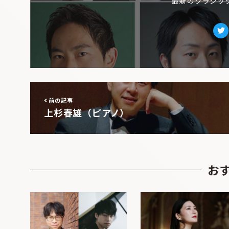
最新のクラシッ
Tw
前の記事
上杉春雄（ピアノ）
お