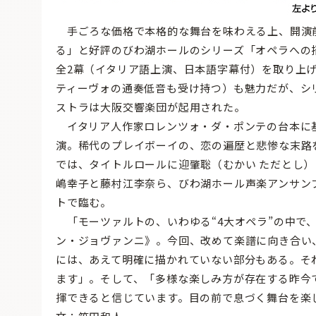
手ごろな価格で本格的な舞台を味わえる上、開演
る」と好評のびわ湖ホールのシリーズ「オペラへの
全2幕（イタリア語上演、日本語字幕付）を取り上
ティーヴォの通奏低音も受け持つ）も魅力だが、シ
ストラは大阪交響楽団が起用された。
イタリア人作家ロレンツォ・ダ・ポンテの台本に基づ
演。稀代のプレイボーイの、恋の遍歴と悲惨な末路
では、タイトルロールに迎肇聡（むかい ただとし
嶋幸子と藤村江李奈ら、びわ湖ホール声楽アンサン
トで臨む。
「モーツァルトの、いわゆる“4大オペラ”の中で
ン・ジョヴァンニ》。今回、改めて楽譜に向き合い
には、あえて明確に描かれていない部分もある。そ
ます」。そして、「多様な楽しみ方が存在する昨今
揮できると信じています。目の前で息づく舞台を楽