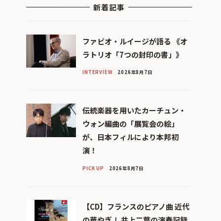
新着記事
ファビオ・ルイージが語る 《オ
ラトリオ「7つの封印の書」》
INTERVIEW
2026年8月7日
伝統楽器を用いたカーチュン・
ウォン編曲の「展覧会の絵」
が、日本フィルにより本邦初
演！
PICK UP
2026年8月7日
【CD】フランスのピアノ曲 近代
の華やぎⅠ 井上二葉の演奏記録