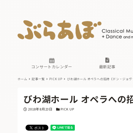
ニュース
ヤマハホ
番組一覧
東京・関
ぶらあぼ
現場のプ
古楽とそ
無料ライ
あ
か
過去の連
コンサートカレンダー
最新記事
ホーム
記事一覧
PICK UP
びわ湖ホール オペラへの招待《ドン・ジョヴ
ニュース
ヤマハホ
番組一覧
東京・関
ぶらあぼ
びわ湖ホール オペラへの
現場のプ
古楽とそ
無料ライ
あ
か
投稿日
カテゴリー
2018年8月23日
PICK UP
過去の連