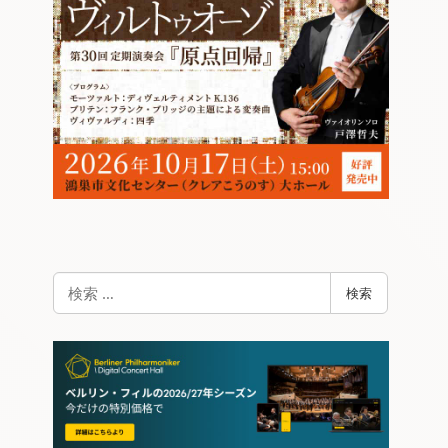
検
検索
索