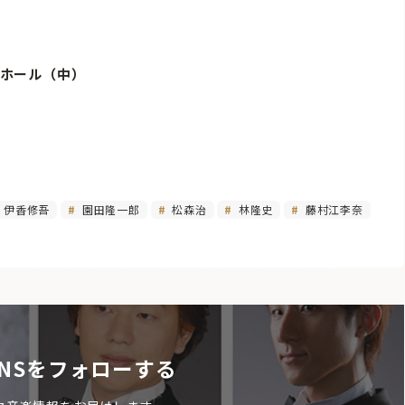
わ湖ホール（中）
6
伊香修吾
園田隆一郎
松森治
林隆史
藤村江李奈
NSをフォローする