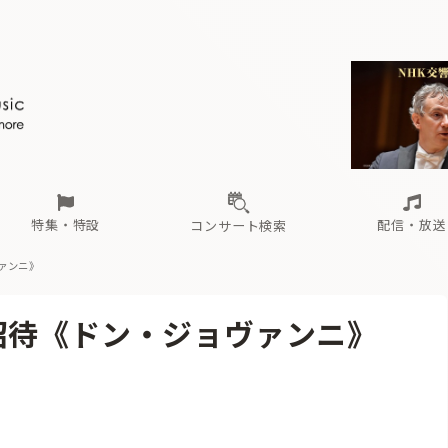
ール
（毎月更新）
東
電子版（無料・月刊）
トピックス
関西
フェスタサマーミューザKAWASAKI 2026
北海道・東北
注目公演
配布場所
インタビュー
中部
定期購読
中国・四国
CD新譜
N響＆東響 《7つ
九州・沖縄
書籍近刊
ロが推す！間違いないオーケストラコンサート
過去の特集
の先と
ブ配信スケジュール
さ
オーケストラの楽屋から
た
な
有料ライブ配信スケジュール
は
ま
や
海の向こうの音楽家
ら
わ
Aからの
載
特集・特設
配信・放送
コンサート検索
ァンニ》
ール
（毎月更新）
東
電子版（無料・月刊）
トピックス
関西
フェスタサマーミューザKAWASAKI 2026
北海道・東北
注目公演
配布場所
インタビュー
中部
定期購読
中国・四国
CD新譜
N響＆東響 《7つ
九州・沖縄
書籍近刊
招待《ドン・ジョヴァンニ》
ロが推す！間違いないオーケストラコンサート
過去の特集
の先と
ブ配信スケジュール
さ
オーケストラの楽屋から
た
な
有料ライブ配信スケジュール
は
ま
や
海の向こうの音楽家
ら
わ
Aからの
載