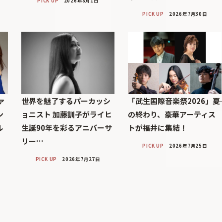
PICK UP
2026年8月1日
PICK UP
2026年7月30日
ァ
世界を魅了するパーカッシ
「武生国際音楽祭2026」――夏
ン
ョニスト 加藤訓子がライヒ
の終わり、豪華アーティス
ル
生誕90年を彩るアニバーサ
トが福井に集結！
リー…
PICK UP
2026年7月25日
PICK UP
2026年7月27日