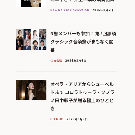
New Release Selection
2026年8月7日
N響メンバーも参加！ 第7回那須
クラシック音楽祭がまもなく開
幕
注目公演
2026年8月6日
オペラ・アリアからシューベル
トまで コロラトゥーラ・ソプラ
ノ田中彩子が贈る極上のひとと
き
PICK UP
2026年8月6日