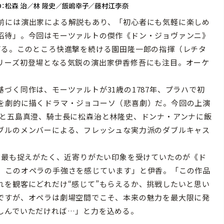
前には演出家による解説もあり、「初心者にも気軽に楽しめ
招待」。今回はモーツァルトの傑作《ドン・ジョヴァンニ》
げる。このところ快進撃を続ける園田隆一郎の指揮（レチタ
リーズ初登場となる気鋭の演出家伊香修吾にも注目。オーケ
く同作は、モーツァルトが31歳の1787年、プラハで初
を劇的に描くドラマ・ジョコーソ（悲喜劇）だ。今回の上演
）と五島真澄、騎士長に松森治と林隆史、ドンナ・アンナに飯
ブルのメンバーによる、フレッシュな実力派のダブルキャス
、最も捉えがたく、近寄りがたい印象を受けていたのが《ド
、このオペラの手強さを感じています」と伊香。「この作品
れを観客にどれだけ“感じて”もらえるか、挑戦したいと思い
ですが、オペラは劇場空間でこそ、本来の魅力を最大限に発
しんでいただければ…」と力を込める。