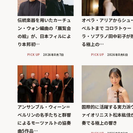
伝統楽器を用いたカーチュ
オペラ・アリアからシュ
ン・ウォン編曲の「展覧会
ベルトまで コロラトゥー
の絵」が、日本フィルによ
ラ・ソプラノ田中彩子が
り本邦初…
る極上の…
PICK UP
2026年8月7日
PICK UP
2026年8月6日
アンサンブル・ウィーン＝
国際的に活躍する実力派
ベルリンの名手たちと群響
ァイオリニスト松本紘佳
によるモーツァルトの協奏
奏でる極上の響き
曲5作品…