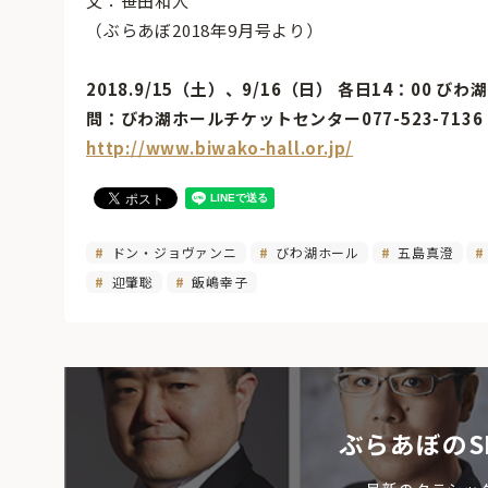
文：笹田和人
（ぶらあぼ2018年9月号より）
2018.9/15（土）、9/16（日） 各日14：00 び
問：びわ湖ホールチケットセンター077-523-713
http://www.biwako-hall.or.jp/
ドン・ジョヴァンニ
びわ湖ホール
五島真澄
迎肇聡
飯嶋幸子
ぶらあぼのS