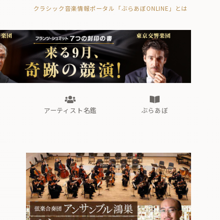
クラシック音楽情報ポータル「ぶらあぼONLINE」とは
の封印の書》
海外公演
FROM編集部
眺望
ぶらあぼブラス！
フォルテピアノ・オデッセイ
アーティスト名鑑
ぶらあぼ
の封印の書》
海外公演
FROM編集部
眺望
ぶらあぼブラス！
フォルテピアノ・オデッセイ