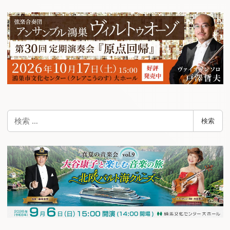
検
検索
索