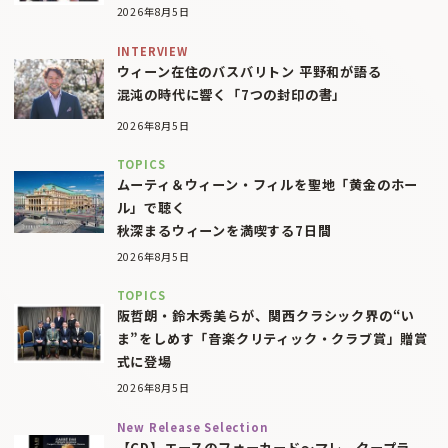
2026年8月5日
INTERVIEW
ウィーン在住のバスバリトン 平野和が語る
混沌の時代に響く「7つの封印の書」
2026年8月5日
TOPICS
ムーティ＆ウィーン・フィルを聖地「黄金のホー
ル」で聴く
秋深まるウィーンを満喫する7日間
2026年8月5日
TOPICS
阪哲朗・鈴木秀美らが、関西クラシック界の“い
ま”をしめす「音楽クリティック・クラブ賞」贈賞
式に登場
2026年8月5日
New Release Selection
【CD】エースのフォーカード～マレ、クープラ