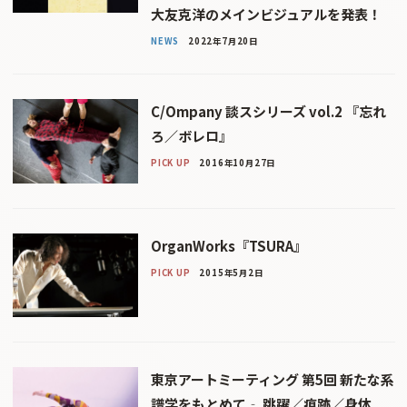
大友克洋のメインビジュアルを発表！
NEWS
2022年7月20日
C/Ompany 談スシリーズ vol.2 『忘れ
ろ／ボレロ』
PICK UP
2016年10月27日
OrganWorks『TSURA』
PICK UP
2015年5月2日
東京アートミーティング 第5回 新たな系
譜学をもとめて‐ 跳躍／痕跡／身体