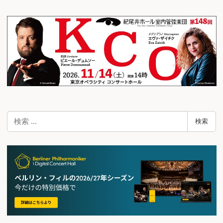
検
検索
索