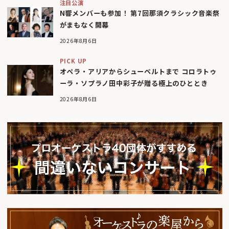
注目公演
N響メンバーも参加！ 第7回那須クラシック音楽祭
がまもなく開幕
2026年8月6日
PICK UP
オペラ・アリアからシューベルトまで コロラトゥ
ーラ・ソプラノ田中彩子が贈る極上のひととき
2026年8月6日