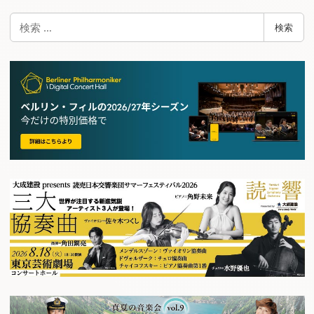
検
検索
索