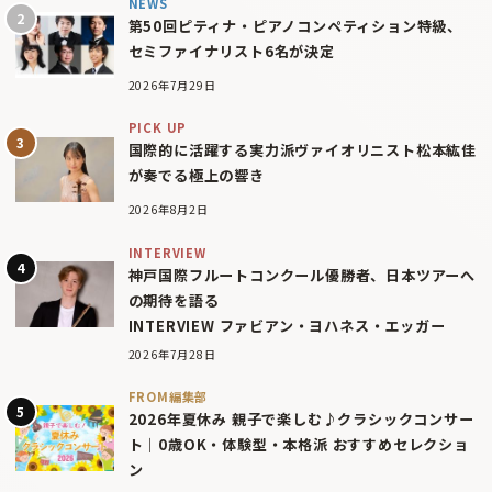
NEWS
第50回ピティナ・ピアノコンペティション特級、
セミファイナリスト6名が決定
2026年7月29日
PICK UP
国際的に活躍する実力派ヴァイオリニスト松本紘佳
が奏でる極上の響き
2026年8月2日
INTERVIEW
神戸国際フルートコンクール優勝者、日本ツアーへ
の期待を語る
INTERVIEW ファビアン・ヨハネス・エッガー
2026年7月28日
FROM編集部
2026年夏休み 親子で楽しむ♪クラシックコンサー
ト｜0歳OK・体験型・本格派 おすすめセレクショ
ン