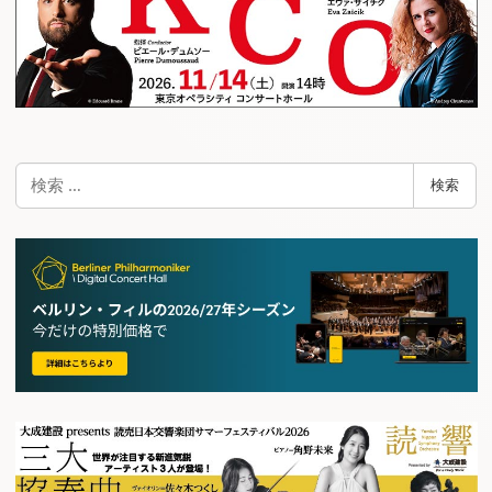
検
検索
索