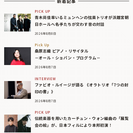
新着記事
PICK UP
青木尚佳率いるミュンヘンの弦楽トリオが浜離宮朝
日ホールへ――名手たちが交わす音の対話
2026年8月8日
Pick Up
桑原志織 ピアノ・リサイタル
－オール・ショパン・プログラム－
2026年8月7日
INTERVIEW
ファビオ・ルイージが語る 《オラトリオ「7つの封
印の書」》
2026年8月7日
PICK UP
伝統楽器を用いたカーチュン・ウォン編曲の「展覧
会の絵」が、日本フィルにより本邦初演！