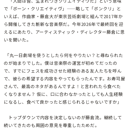
「人間は皆、生まれつきクリエイティヴだ」という意味
で「ボーン・クリエイティヴ」——略して「ボンクリ」と
いえば、作曲家・藤倉大が東京芸術劇場と組んで2017年か
ら開催してきた斬新な音楽祭だ。今年2026年で最終回を迎
えるにあたり、アーティスティック・ディレクター藤倉に思
いを聞いた。
「丸一日劇場を使うとしたら何をやりたい？と尋ねられた
のが始まりでした。僕は音楽祭の運営が初めてだったの
で、すでにフェスを成功させた経験のある友人たちを呼ん
で、彼らの希望する内容をやってもらったんです。お寿司屋
さんで、最高のネタがあるんですよ！と言われたら食べた
くなりません？ 仮に、口に合わなかったとしても人生経験
になるし、食べて良かったと感じられるじゃないですか」
トップダウンで内容を決定しないのが藤倉流。継続して
続いてきたのも周囲の意見を尊重したためだ。