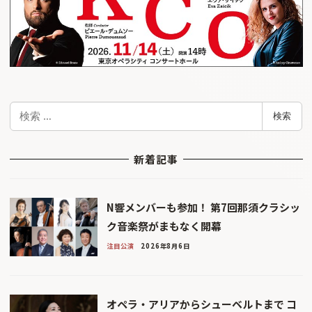
検
検索
索
新着記事
N響メンバーも参加！ 第7回那須クラシッ
ク音楽祭がまもなく開幕
注目公演
2026年8月6日
オペラ・アリアからシューベルトまで コ