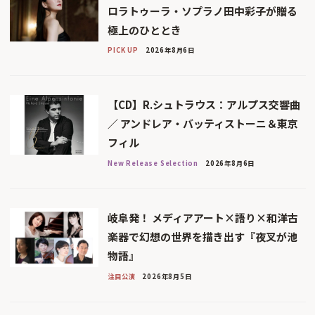
ロラトゥーラ・ソプラノ田中彩子が贈る
極上のひととき
PICK UP
2026年8月6日
【CD】R.シュトラウス：アルプス交響曲
／ アンドレア・バッティストーニ＆東京
フィル
New Release Selection
2026年8月6日
岐阜発！ メディアアート×語り×和洋古
楽器で幻想の世界を描き出す『夜叉が池
物語』
注目公演
2026年8月5日