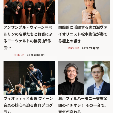
アンサンブル・ウィーン＝ベ
国際的に活躍する実力派ヴァ
ルリンの名手たちと群響によ
イオリニスト松本紘佳が奏で
るモーツァルトの協奏曲5作
る極上の響き
品…
PICK UP
2026年8月2日
PICK UP
2026年8月3日
ヴィオッティ×東響 ウィーン
瀬戸フィルハーモニー交響楽
音楽の核心へ迫る古典プログ
団のイチオシ！ その一音で、
ラム
空気が変わる