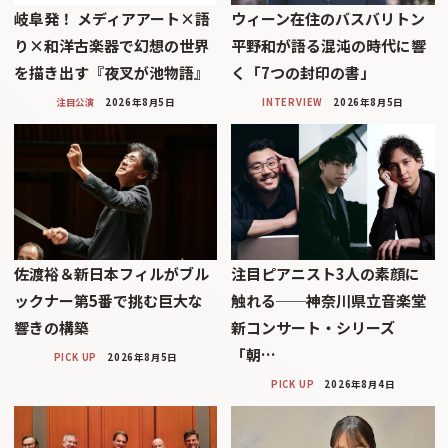
岐阜発！ メディアアート×語
ウィーン在住のバスバリトン
り×和洋古楽器で幻想の世界
平野和が語る混沌の時代に響
を描き出す『夜叉が池物語』
く「7つの封印の書」
注目公演
2026年8月5日
INTERVIEW
2026年8月5日
佐渡裕＆新日本フィルがブル
注目ピアニスト3人の素顔に
ックナー第5番で挑む巨大な
触れる──神奈川県立音楽堂
響きの構築
新コンサート・シリーズ
「朝…
PICK UP
2026年8月5日
PICK UP
2026年8月4日