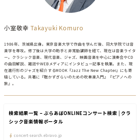
小室敬幸
Takayuki Komuro
1986年、茨城県出身。東京音楽大学で作曲を学んだ後、同大学院では音
楽学を専攻。修了後は大学の助手と非常勤講師を経て、現在は音楽ライタ
ー。クラシック音楽、現代音楽、ジャズ、映画音楽を中心に演奏会やCD
の曲目解説、雑誌やWEBメディアにインタビュー記事を執筆。また、現
在進行形のジャズを紹介するMOOK『Jazz The New Chapter』にも寄
稿している。共著に『聴かずぎらいのための吹奏楽入門』『ピアノへの
旅』。
検索結果一覧 – ぶらあぼONLINEコンサート検索 | クラ
シック音楽情報ポータル
concert-search.ebravo.jp