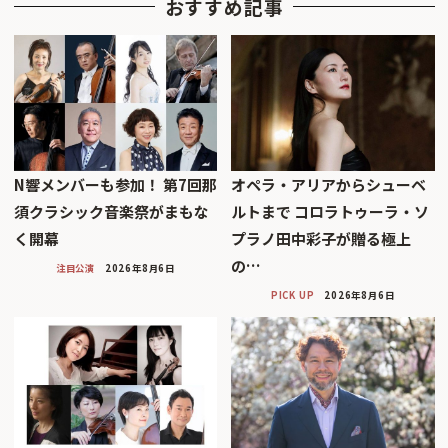
おすすめ記事
N響メンバーも参加！ 第7回那
オペラ・アリアからシューベ
須クラシック音楽祭がまもな
ルトまで コロラトゥーラ・ソ
く開幕
プラノ田中彩子が贈る極上
の…
注目公演
2026年8月6日
PICK UP
2026年8月6日