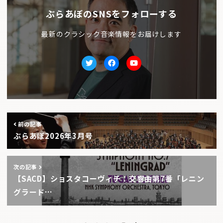
ぶらあぼのSNSをフォローする
最新のクラシック音楽情報をお届けします
Twitter
facebook
Youtube
前の記事
ぶらあぼ2026年3月号
次の記事
【SACD】ショスタコーヴィチ：交響曲第7番「レニン
グラード…