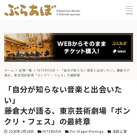
MENU
ホーム
記事一覧
INTERVIEW
「自分が知らない音楽と出会いたい」
――藤倉大が
語る、東京芸術劇場「ボンクリ・フェス」の最終章
「自分が知らない音楽と出会いた
い」
――藤倉大が語る、東京芸術劇場「ボン
クリ・フェス」の最終章
投稿日
カテゴリー
カテゴリー
カテゴリー
2026年2月18日
INTERVIEW
Pre-Stage=Prestige
注目公演