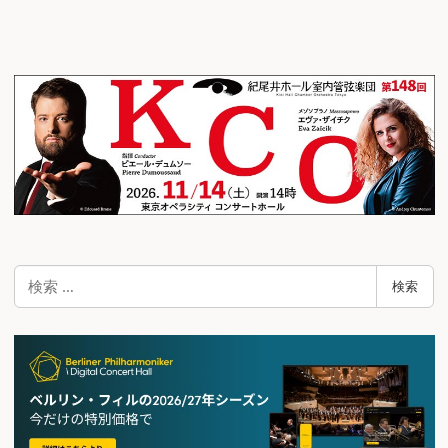
ナ
ビ
ゲ
ー
シ
ョ
ン
検
検索
索