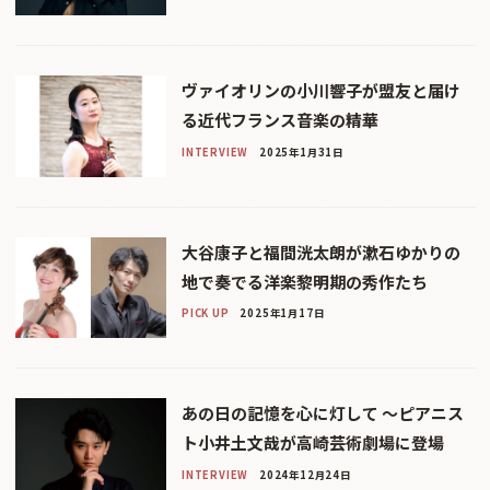
ヴァイオリンの小川響子が盟友と届け
る近代フランス音楽の精華
INTERVIEW
2025年1月31日
大谷康子と福間洸太朗が漱石ゆかりの
地で奏でる洋楽黎明期の秀作たち
PICK UP
2025年1月17日
あの日の記憶を心に灯して 〜ピアニス
ト小井土文哉が高崎芸術劇場に登場
INTERVIEW
2024年12月24日