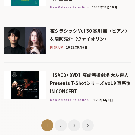
New Release Selection
2023年11月29日
夜クラシック Vol.30 實川 風（ピアノ）
& 周防亮介（ヴァイオリン）
PICK UP
2023年9月6日
【SACD+DVD】高崎芸術劇場 大友直人
Presents T-Shotシリーズ vol.9 東亮汰
IN CONCERT
New Release Selection
2023年6月8日
投
1
2
3
稿