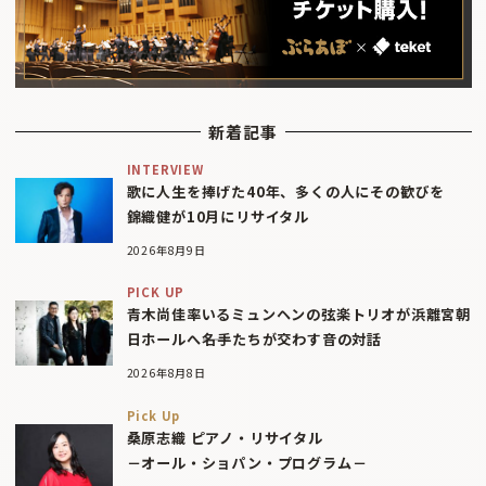
新着記事
INTERVIEW
歌に人生を捧げた40年、多くの人にその歓びを
錦織健が10月にリサイタル
2026年8月9日
PICK UP
青木尚佳率いるミュンヘンの弦楽トリオが浜離宮朝
日ホールへ――名手たちが交わす音の対話
2026年8月8日
Pick Up
桑原志織 ピアノ・リサイタル
－オール・ショパン・プログラム－