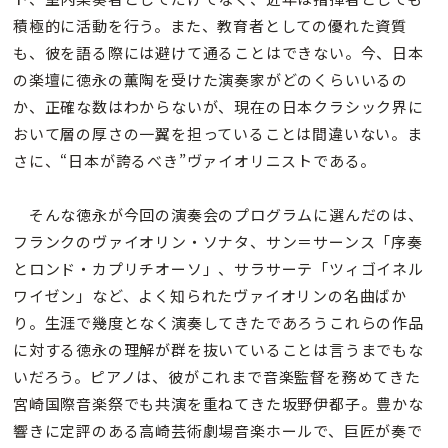
積極的に活動を行う。また、教育者としての優れた資質
も、彼を語る際には避けて通ることはできない。今、日本
の楽壇に徳永の薫陶を受けた演奏家がどのくらいいるの
か、正確な数はわからないが、現在の日本クラシック界に
おいて層の厚さの一翼を担っていることは間違いない。ま
さに、“日本が誇るべき”ヴァイオリニストである。
そんな徳永が今回の演奏会のプログラムに選んだのは、
フランクのヴァイオリン・ソナタ、サン＝サーンス「序奏
とロンド・カプリチオーソ」、サラサーテ「ツィゴイネル
ワイゼン」など、よく知られたヴァイオリンの名曲ばか
り。生涯で幾度となく演奏してきたであろうこれらの作品
に対する徳永の理解が群を抜いていることは言うまでもな
いだろう。ピアノは、彼がこれまで音楽監督を務めてきた
宮崎国際音楽祭でも共演を重ねてきた坂野伊都子。豊かな
響きに定評のある高崎芸術劇場音楽ホールで、巨匠が奏で