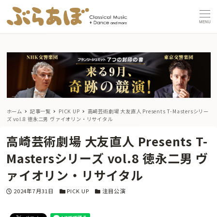
MENU
ホーム
記事一覧
PICK UP
高崎芸術劇場 大友直人 Presents T-Mastersシリー
ズ vol.8 徳永二男 ヴァイオリン・リサイタル
高崎芸術劇場 大友直人 Presents T-
Mastersシリーズ vol.8 徳永二男 ヴ
ァイオリン・リサイタル
投稿日
カテゴリー
カテゴリー
2024年7月31日
PICK UP
注目公演