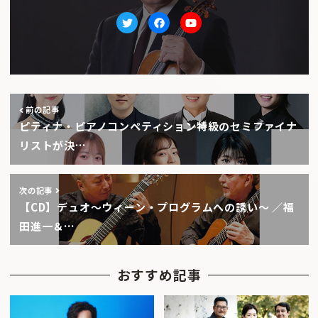
Twitter
facebook
Youtube
前の記事
ピティナ・ピアノコンペティション特級のセミファイナ
リストが決…
次の記事
【CD】デュオ〜ウィーン・プログラムへの誘い〜 ／福
田進一＆…
おすすめ記事