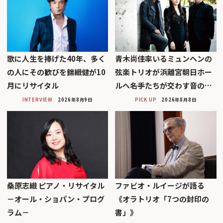
歌に人生を捧げた40年、多く
青木尚佳率いるミュンヘンの
の人にその歓びを錦織健が10
弦楽トリオが浜離宮朝日ホー
月にリサイタル
ルへ――名手たちが交わす音の…
INTERVIEW
2026年8月9日
PICK UP
2026年8月8日
桑原志織 ピアノ・リサイタル
ファビオ・ルイージが語る
－オール・ショパン・プログ
《オラトリオ「7つの封印の
ラム－
書」》