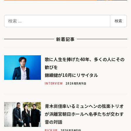
検
検索
索
新着記事
歌に人生を捧げた40年、多くの人にその
歓びを
錦織健が10月にリサイタル
INTERVIEW
2026年8月9日
青木尚佳率いるミュンヘンの弦楽トリオ
が浜離宮朝日ホールへ――名手たちが交わす
音の対話
PICK UP
2026年8月8日