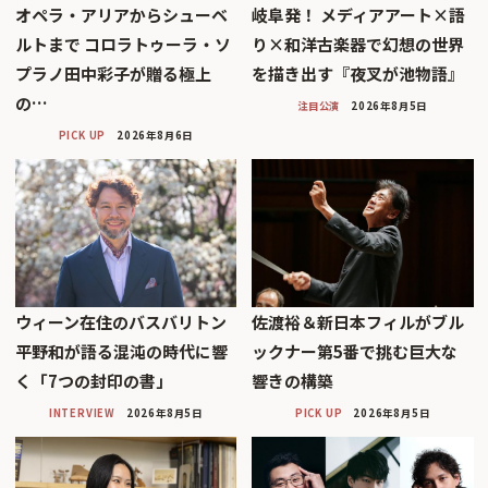
オペラ・アリアからシューベ
岐阜発！ メディアアート×語
ルトまで コロラトゥーラ・ソ
り×和洋古楽器で幻想の世界
プラノ田中彩子が贈る極上
を描き出す『夜叉が池物語』
の…
注目公演
2026年8月5日
PICK UP
2026年8月6日
ウィーン在住のバスバリトン
佐渡裕＆新日本フィルがブル
平野和が語る混沌の時代に響
ックナー第5番で挑む巨大な
く「7つの封印の書」
響きの構築
INTERVIEW
2026年8月5日
PICK UP
2026年8月5日