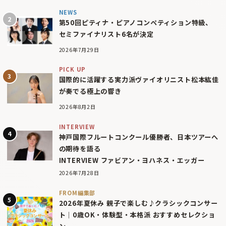
NEWS
第50回ピティナ・ピアノコンペティション特級、
セミファイナリスト6名が決定
2026年7月29日
PICK UP
国際的に活躍する実力派ヴァイオリニスト松本紘佳
が奏でる極上の響き
2026年8月2日
INTERVIEW
神戸国際フルートコンクール優勝者、日本ツアーへ
の期待を語る
INTERVIEW ファビアン・ヨハネス・エッガー
2026年7月28日
FROM編集部
2026年夏休み 親子で楽しむ♪クラシックコンサー
ト｜0歳OK・体験型・本格派 おすすめセレクショ