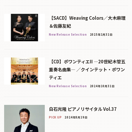
【SACD】Weaving Colors／大木麻理
＆佐藤友紀
New Release Selection
2025年1月31日
【CD】ポワンティエII ―20世紀木管五
重奏名曲集― ／クインテット・ポワン
ティエ
New Release Selection
2024年10月31日
白石光隆 ピアノリサイタル Vol.37
PICK UP
2024年8月19日