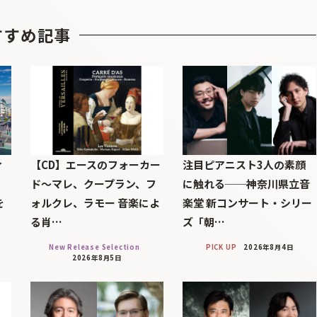
すすめ記事
ィ
【CD】エースのフォーカー
注目ピアニスト3人の素顔
」
ド～マレ、クープラン、フ
に触れる──神奈川県立音
を
ォルクレ、ラモー 音楽によ
楽堂 新コンサート・シリー
る肖…
ズ「朝…
New Release Selection
PICK UP
2026年8月4日
2026年8月5日