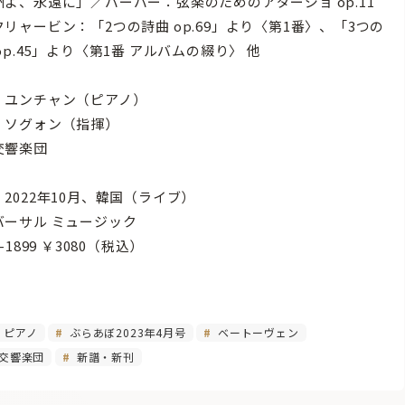
州よ、永遠に」／バーバー：弦楽のためのアダージョ op.11
リャービン：「2つの詩曲 op.69」より〈第1番〉、「3つの
op.45」より〈第1番 アルバムの綴り〉 他
・ユンチャン（ピアノ）
・ソグォン（指揮）
交響楽団
2022年10月、韓国（ライブ）
バーサル ミュージック
G-1899 ￥3080（税込）
ピアノ
ぶらあぼ2023年4月号
ベートーヴェン
交響楽団
新譜・新刊