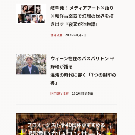
岐阜発！ メディアアート×語り
×和洋古楽器で幻想の世界を描
き出す『夜叉が池物語』
注目公演
2026年8月5日
ウィーン在住のバスバリトン 平
野和が語る
混沌の時代に響く「7つの封印の
書」
INTERVIEW
2026年8月5日