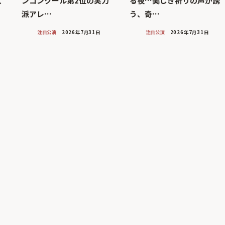
く
ンコンクール第2位の実力
る夜…美しき祈りの声が誘
派アレ…
う、奇…
注目公演
2026年7月31日
注目公演
2026年7月31日