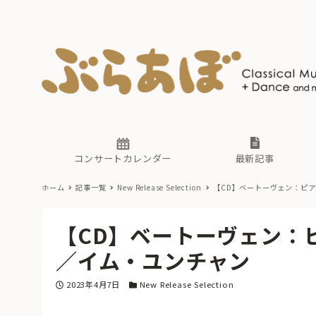
ニュース
ヤマハホ
番組一覧
東京・関
ぶらあぼ
現場のプ
古楽とそ
無料ライ
あ
か
過去の連
コンサートカレンダー
最新記事
ホーム
記事一覧
New Release Selection
【CD】ベートーヴェン：ピ
ニュース
ヤマハホ
番組一覧
東京・関
ぶらあぼ
【CD】ベートーヴェン：
現場のプ
古楽とそ
無料ライ
あ
か
／イム・ユンチャン
過去の連
投稿日
カテゴリー
2023年4月7日
New Release Selection