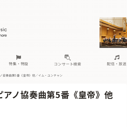
ール
（毎月更新）
東
電子版（無料・月刊）
トピックス
関西
フェスタサマーミューザKAWASAKI 2026
北海道・東北
注目公演
配布場所
インタビュー
中部
定期購読
中国・四国
CD新譜
N響＆東響 《7つ
九州・沖縄
書籍近刊
ロが推す！間違いないオーケストラコンサート
過去の特集
の先と
ブ配信スケジュール
さ
オーケストラの楽屋から
た
な
有料ライブ配信スケジュール
は
ま
や
海の向こうの音楽家
ら
わ
Aからの
載
特集・特設
配信・放送
コンサート検索
アノ協奏曲第5番《皇帝》他／イム・ユンチャン
ール
（毎月更新）
東
電子版（無料・月刊）
トピックス
関西
フェスタサマーミューザKAWASAKI 2026
北海道・東北
注目公演
配布場所
インタビュー
中部
定期購読
中国・四国
CD新譜
N響＆東響 《7つ
九州・沖縄
書籍近刊
ピアノ協奏曲第5番《皇帝》他
ロが推す！間違いないオーケストラコンサート
過去の特集
の先と
ブ配信スケジュール
さ
オーケストラの楽屋から
た
な
有料ライブ配信スケジュール
は
ま
や
海の向こうの音楽家
ら
わ
Aからの
載