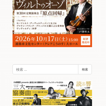
検
検索
索