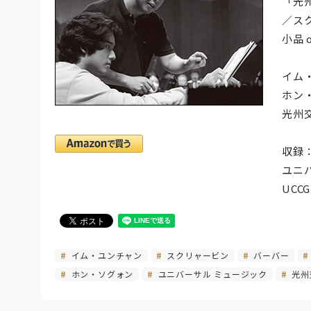
「光
／スク
小品 
イム
ホン
光州
収録：
ユニ
UCC
イム・ユンチャン
スクリャービン
バーバー
ホン・ソグォン
ユニバーサル ミュージック
光州