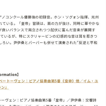
アノコンクール優勝後の初録音。ホン・ソグォン指揮、光州
れている。「皇帝」冒頭は、肩の力が抜け、同時に華やかな
が良いバランスで両立されつつ起伏に富んだ音楽が展開す
れているが、特にスクリャービンの幻惑的な音は耳を惹きつ
しろい。尹伊桑とバーバーも併せて演奏された“反逆と平和
ormation】
『ベートーヴェン：ピアノ協奏曲第5番《皇帝》他／イム・ユ
ャン』
トーヴェン：ピアノ協奏曲第5番「皇帝」／尹伊桑：交響詩