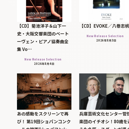
【CD】菊池洋子＆山下一
【CD】EVOKE／八巻志
史・大阪交響楽団のベート
New Release Selection
ーヴェン・ピアノ協奏曲全
2026年8月3日
集 Vo…
New Release Selection
2026年8月4日
あの感動をスクリーンで再
兵庫芸術文化センター管
び！ 第19回ショパンコンク
楽団のイチオシ！80歳を