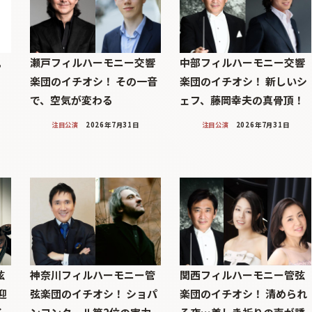
帆
瀬戸フィルハーモニー交響
中部フィルハーモニー交響
楽団のイチオシ！ その一音
楽団のイチオシ！ 新しいシ
で、空気が変わる
ェフ、藤岡幸夫の真骨頂！
注目公演
2026年7月31日
注目公演
2026年7月31日
弦
神奈川フィルハーモニー管
関西フィルハーモニー管弦
迎
弦楽団のイチオシ！ ショパ
楽団のイチオシ！ 清められ