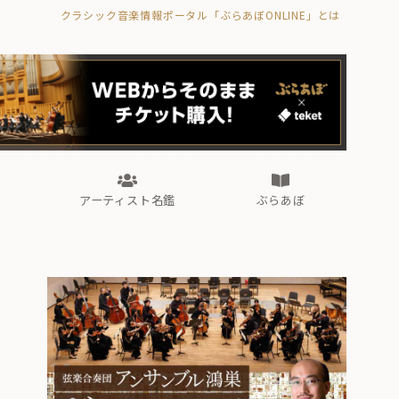
クラシック音楽情報ポータル「ぶらあぼONLINE」とは
の封印の書》
海外公演
FROM編集部
眺望
ぶらあぼブラス！
フォルテピアノ・オデッセイ
アーティスト名鑑
ぶらあぼ
の封印の書》
海外公演
FROM編集部
眺望
ぶらあぼブラス！
フォルテピアノ・オデッセイ