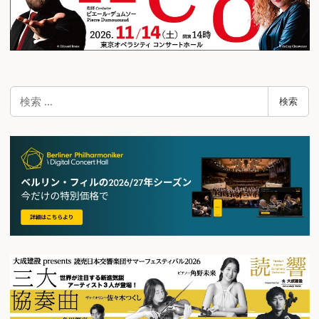
検
検索
索