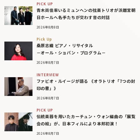
PICK UP
青木尚佳率いるミュンヘンの弦楽トリオが浜離宮朝
日ホールへ――名手たちが交わす音の対話
2026年8月8日
Pick Up
桑原志織 ピアノ・リサイタル
－オール・ショパン・プログラム－
2026年8月7日
INTERVIEW
ファビオ・ルイージが語る 《オラトリオ「7つの封
印の書」》
2026年8月7日
PICK UP
伝統楽器を用いたカーチュン・ウォン編曲の「展覧
会の絵」が、日本フィルにより本邦初演！
2026年8月7日