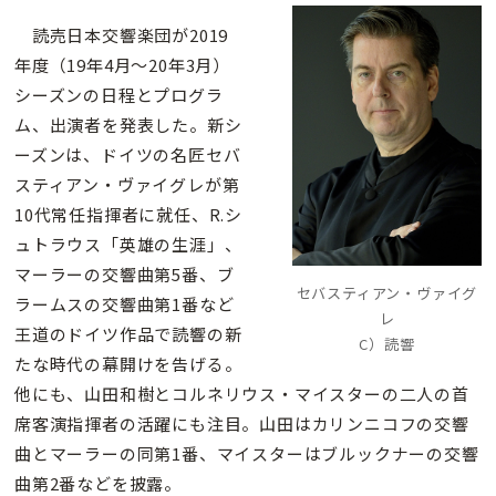
読売日本交響楽団が2019
年度（19年4月〜20年3月）
シーズンの日程とプログラ
ム、出演者を発表した。新シ
ーズンは、ドイツの名匠セバ
スティアン・ヴァイグレが第
10代常任指揮者に就任、R.シ
ュトラウス「英雄の生涯」、
マーラーの交響曲第5番、ブ
セバスティアン・ヴァイグ
ラームスの交響曲第1番など
レ
王道のドイツ作品で読響の新
C）読響
たな時代の幕開けを告げる。
他にも、山田和樹とコルネリウス・マイスターの二人の首
席客演指揮者の活躍にも注目。山田はカリンニコフの交響
曲とマーラーの同第1番、マイスターはブルックナーの交響
曲第2番などを披露。