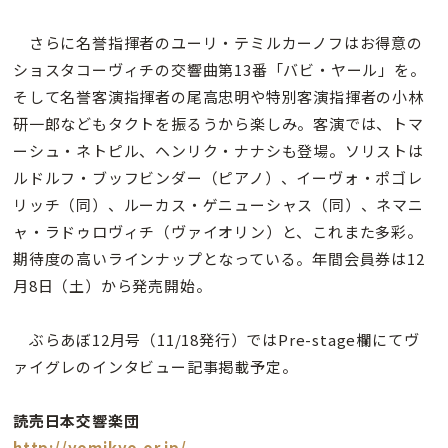
さらに名誉指揮者のユーリ・テミルカーノフはお得意の
ショスタコーヴィチの交響曲第13番「バビ・ヤール」を。
そして名誉客演指揮者の尾高忠明や特別客演指揮者の小林
研一郎などもタクトを振るうから楽しみ。客演では、トマ
ーシュ・ネトピル、ヘンリク・ナナシも登場。ソリストは
ルドルフ・ブッフビンダー（ピアノ）、イーヴォ・ポゴレ
リッチ（同）、ルーカス・ゲニューシャス（同）、ネマニ
ャ・ラドゥロヴィチ（ヴァイオリン）と、これまた多彩。
期待度の高いラインナップとなっている。年間会員券は12
月8日（土）から発売開始。
ぶらあぼ12月号（11/18発行）ではPre-stage欄にてヴ
ァイグレのインタビュー記事掲載予定。
読売日本交響楽団
http://yomikyo.or.jp/