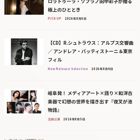
ロラトゥーラ・ソプラノ田中彩子が贈る
極上のひととき
PICK UP
2026年8月6日
【CD】R.シュトラウス：アルプス交響曲
／ アンドレア・バッティストーニ＆東京
フィル
New Release Selection
2026年8月6日
岐阜発！ メディアアート×語り×和洋古
楽器で幻想の世界を描き出す『夜叉が池
物語』
注目公演
2026年8月5日