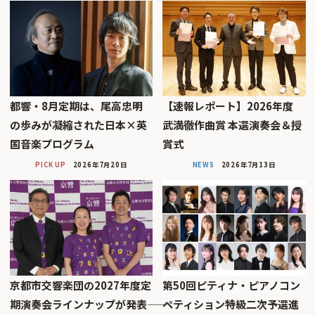
都響・8月定期は、尾高忠明
【速報レポート】2026年度
の歩みが凝縮された日本×英
武満徹作曲賞 本選演奏会＆授
国音楽プログラム
賞式
PICK UP
2026年7月20日
NEWS
2026年7月13日
京都市交響楽団の2027年度定
第50回ピティナ・ピアノコン
期演奏会ラインナップが発表――
ペティション特級二次予選進