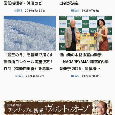
常任指揮者・沖澤のど…
出者が決定
NEWS
2026年7月10日
NEWS
2026年7月9日
「蔵王の冬」を音楽で描く――山
流山発の本格派室内楽祭
響作曲コンクール実施決定！
「NAGAREYAMA 国際室内楽
作品（弦楽四重奏）を募集…
音楽祭 2026」開催概…
NEWS
2026年7月6日
NEWS
2026年7月3日