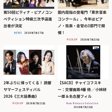
第50回ピティナ・ピアノコン
国内屈指の登竜門「東京音楽
ペティション特級三次予選進
コンクール」、今年はピア
出者が決定
ノ・弦楽・金管の3部門で開
催！
NEWS
2026年7月27日
PICK UP
2026年7月23日
2年ぶりに帰ってくる！ 読響
【SACD】チャイコフスキ
サマーフェスティバル
ー：交響曲第4番 他 ／小林研
2026《三大協奏曲》
一郎＆名古屋フィル
PICK UP
2026年7月22日
New Release Selection
2026年7月21日