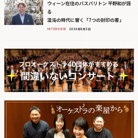
ウィーン在住のバスバリトン 平野和が語
る
混沌の時代に響く「7つの封印の書」
INTERVIEW
2026年8月5日