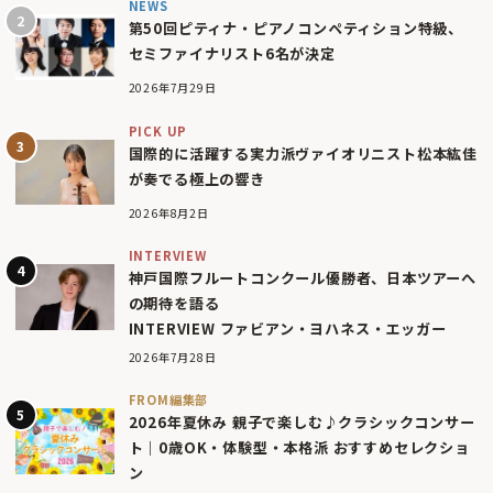
NEWS
第50回ピティナ・ピアノコンペティション特級、
セミファイナリスト6名が決定
2026年7月29日
PICK UP
国際的に活躍する実力派ヴァイオリニスト松本紘佳
が奏でる極上の響き
2026年8月2日
INTERVIEW
神戸国際フルートコンクール優勝者、日本ツアーへ
の期待を語る
INTERVIEW ファビアン・ヨハネス・エッガー
2026年7月28日
FROM編集部
2026年夏休み 親子で楽しむ♪クラシックコンサー
ト｜0歳OK・体験型・本格派 おすすめセレクショ
ン