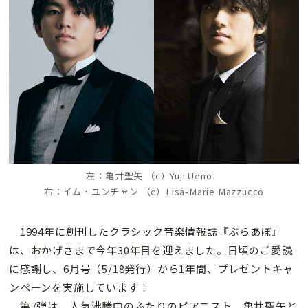
左：亀井聖矢 （c）Yuji Ueno
右：イム・ユンチャン （c）Lisa-Marie Mazzucco
1994年に創刊したクラシック音楽情報誌『ぶらあぼ』
は、おかげさまで今年30年目を迎えました。日頃のご愛読
に感謝し、6月号（5/18発行）から1年間、プレゼントキャ
ンペーンを実施しています！
第7弾は、人気沸騰中のふたりのピアニスト、亀井聖矢と