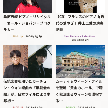
桑原志織 ピアノ・リサイタル
【CD】フランスのピアノ曲 近
－オール・ショパン・プログ
代の華やぎⅠ 井上二葉の演奏
ラム－
記録
Pick Up
2026年8月7日
New Release Selection
2026年8月7日
伝統楽器を用いたカーチュ
ムーティ＆ウィーン・フィル
ン・ウォン編曲の「展覧会の
を聖地「黄金のホール」で聴
絵」が、日本フィルにより本
く秋深まるウィーンを満喫す
邦初…
る…
PICK UP
2026年8月7日
TOPICS
2026年8月5日