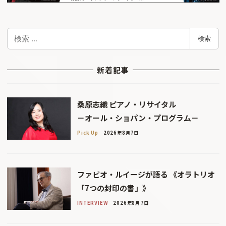
検
検索
索
新着記事
桑原志織 ピアノ・リサイタル
－オール・ショパン・プログラム－
Pick Up
2026年8月7日
ファビオ・ルイージが語る 《オラトリオ
「7つの封印の書」》
INTERVIEW
2026年8月7日