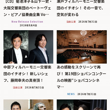
【CD】菊池洋子＆山下一史・
瀬戸フィルハーモニー交響楽
大阪交響楽団のベートーヴェ
団のイチオシ！ その一音で、
ン・ピアノ協奏曲全集 Vo…
空気が変わる
New Release Selection
注目公演
2026年7月31日
2026年8月4日
中部フィルハーモニー交響楽
あの感動をスクリーンで再
団のイチオシ！ 新しいシェ
び！ 第19回ショパンコンクー
フ、藤岡幸夫の真骨頂！
ルの映画“ショパコンシネ
マ…
注目公演
2026年7月31日
NEWS
2026年7月31日