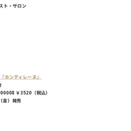
ティスト・サロン
CD『カンティレーヌ』
音舎
L00008 ￥3520（税込）
0（金）発売