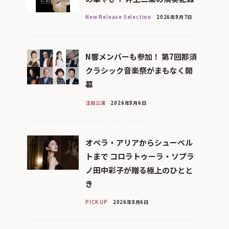
New Release Selection
2026年8月7日
N響メンバーも参加！ 第7回那須
クラシック音楽祭がまもなく開
幕
注目公演
2026年8月6日
オペラ・アリアからシューベル
トまで コロラトゥーラ・ソプラ
ノ田中彩子が贈る極上のひとと
き
PICK UP
2026年8月6日