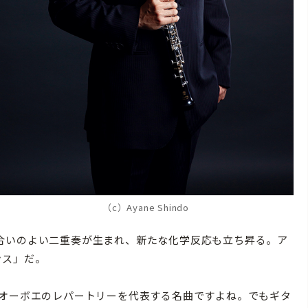
（c）Ayane Shindo
合いのよい二重奏が生まれ、新たな化学反応も立ち昇る。ア
ンス」だ。
オーボエのレパートリーを代表する名曲ですよね。でもギタ