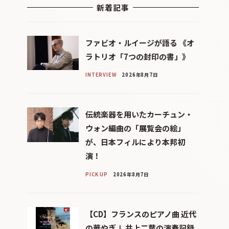
新着記事
ファビオ・ルイージが語る 《オ
ラトリオ「7つの封印の書」》
INTERVIEW
2026年8月7日
伝統楽器を用いたカーチュン・
ウォン編曲の「展覧会の絵」
が、日本フィルにより本邦初
演！
PICK UP
2026年8月7日
【CD】フランスのピアノ曲 近代
の華やぎⅠ 井上二葉の演奏記録