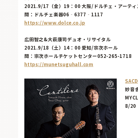
2021.9/17（金）19：00 大阪/ドルチェ・アー
問：ドルチェ楽器06‐6377‐1117
https://www.dolce.co.jp
広田智之&大萩康司デュオ・リサイタル
2021.9/18（土）14：00 愛知/宗次ホール
問：宗次ホールチケットセンター052-265-1718
https://munetsuguhall.com
SA
妙
MYC
8/2