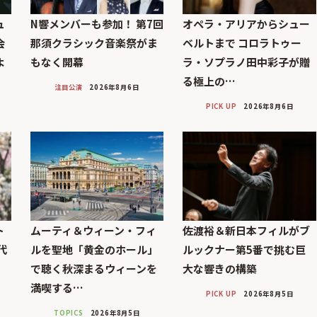
ュ
N響メンバーも参加！ 第7回
オペラ・アリアからシュー
会
那須クラシック音楽祭がま
ベルトまで コロラトゥー
よ
もなく開幕
ラ・ソプラノ田中彩子が贈
る極上の…
注目公演
2026年8月6日
PICK UP
2026年8月6日
ト
ムーティ＆ウィーン・フィ
佐渡裕＆新日本フィルがブ
代
ルを聖地「黄金のホール」
ルックナー第5番で挑む巨
」
で聴く秋深まるウィーンを
大な響きの構築
満喫する…
PICK UP
2026年8月5日
TOPICS
2026年8月5日