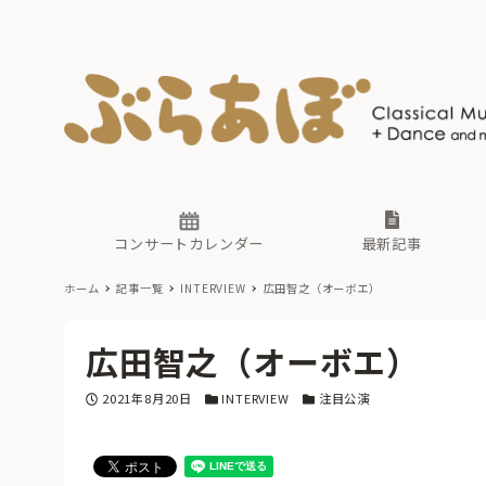
ニュース
ヤマハホ
番組一覧
東京・関
ぶらあぼ
現場のプ
古楽とそ
無料ライ
あ
か
過去の連
コンサートカレンダー
最新記事
ホーム
記事一覧
INTERVIEW
広田智之（オーボエ）
ニュース
ヤマハホ
番組一覧
東京・関
ぶらあぼ
広田智之（オーボエ）
現場のプ
古楽とそ
無料ライ
あ
か
投稿日
カテゴリー
カテゴリー
2021年8月20日
INTERVIEW
注目公演
過去の連