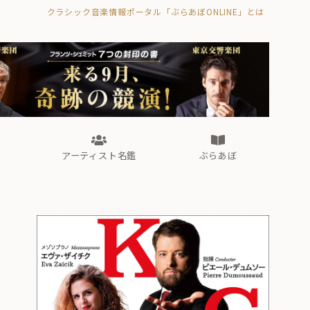
クラシック音楽情報ポータル「ぶらあぼONLINE」とは
の封印の書》
海外公演
FROM編集部
眺望
ぶらあぼブラス！
フォルテピアノ・オデッセイ
アーティスト名鑑
ぶらあぼ
の封印の書》
海外公演
FROM編集部
眺望
ぶらあぼブラス！
フォルテピアノ・オデッセイ