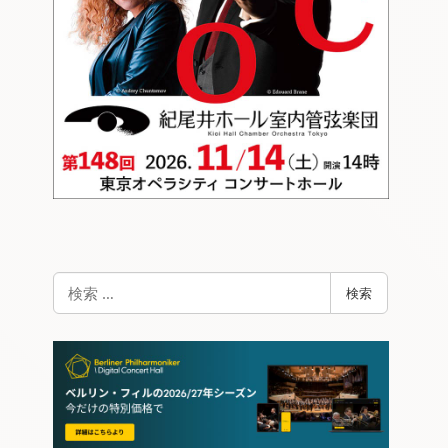
検
検索
索