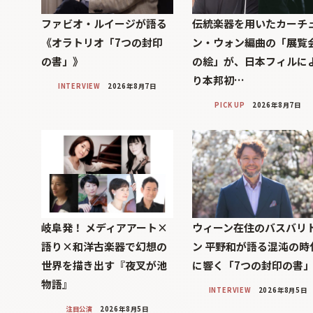
ファビオ・ルイージが語る
伝統楽器を用いたカーチ
《オラトリオ「7つの封印
ン・ウォン編曲の「展覧
の書」》
の絵」が、日本フィルに
り本邦初…
INTERVIEW
2026年8月7日
PICK UP
2026年8月7日
岐阜発！ メディアアート×
ウィーン在住のバスバリ
語り×和洋古楽器で幻想の
ン 平野和が語る混沌の時
世界を描き出す『夜叉が池
に響く「7つの封印の書
物語』
INTERVIEW
2026年8月5日
注目公演
2026年8月5日