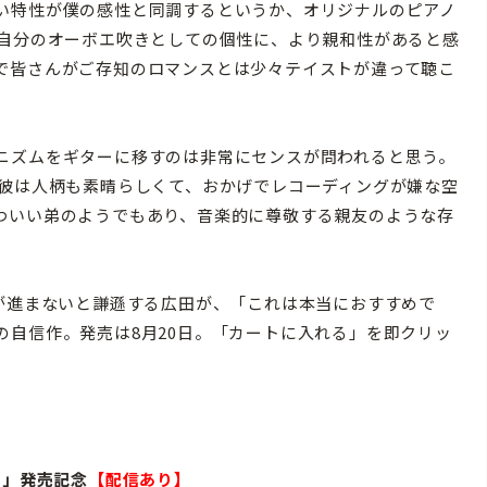
い特性が僕の感性と同調するというか、オリジナルのピアノ
 自分のオーボエ吹きとしての個性に、より親和性があると感
で皆さんがご存知のロマンスとは少々テイストが違って聴こ
ニズムをギターに移すのは非常にセンスが問われると思う。
彼は人柄も素晴らしくて、おかげでレコーディングが嫌な空
わいい弟のようでもあり、音楽的に尊敬する親友のような存
が進まないと謙遜する広田が、「これは本当におすすめで
の自信作。発売は8月20日。「カートに入れる」を即クリッ
ヌ」発売記念
【配信あり】