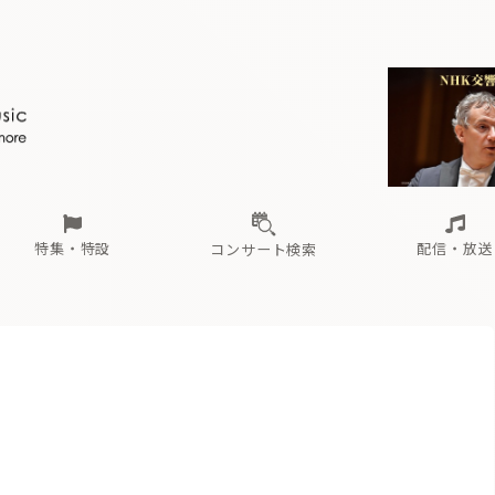
ール
（毎月更新）
東
電子版（無料・月刊）
トピックス
関西
フェスタサマーミューザKAWASAKI 2026
北海道・東北
注目公演
配布場所
インタビュー
中部
定期購読
中国・四国
CD新譜
N響＆東響 《7つ
九州・沖縄
書籍近刊
ロが推す！間違いないオーケストラコンサート
過去の特集
の先と
ブ配信スケジュール
さ
オーケストラの楽屋から
た
な
有料ライブ配信スケジュール
は
ま
や
海の向こうの音楽家
ら
わ
Aからの
載
特集・特設
配信・放送
コンサート検索
ール
（毎月更新）
東
電子版（無料・月刊）
トピックス
関西
フェスタサマーミューザKAWASAKI 2026
北海道・東北
注目公演
配布場所
インタビュー
中部
定期購読
中国・四国
CD新譜
N響＆東響 《7つ
九州・沖縄
書籍近刊
ロが推す！間違いないオーケストラコンサート
過去の特集
の先と
ブ配信スケジュール
さ
オーケストラの楽屋から
た
な
有料ライブ配信スケジュール
は
ま
や
海の向こうの音楽家
ら
わ
Aからの
載