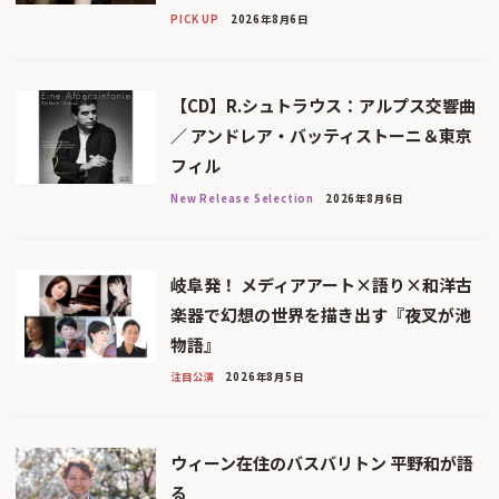
PICK UP
2026年8月6日
【CD】R.シュトラウス：アルプス交響曲
／ アンドレア・バッティストーニ＆東京
フィル
New Release Selection
2026年8月6日
岐阜発！ メディアアート×語り×和洋古
楽器で幻想の世界を描き出す『夜叉が池
物語』
注目公演
2026年8月5日
ウィーン在住のバスバリトン 平野和が語
る