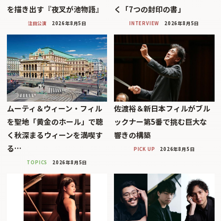
を描き出す『夜叉が池物語』
く「7つの封印の書」
注目公演
2026年8月5日
INTERVIEW
2026年8月5日
ムーティ＆ウィーン・フィル
佐渡裕＆新日本フィルがブル
を聖地「黄金のホール」で聴
ックナー第5番で挑む巨大な
く秋深まるウィーンを満喫す
響きの構築
る…
PICK UP
2026年8月5日
TOPICS
2026年8月5日