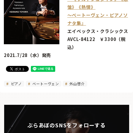
愴》《熱情》
〜ベートーヴェン・ピアノソ
ナタ集』
エイベックス・クラシックス
AVCL-84122 ￥3300（税
込）
2021.7/28（水）発売
ピアノ
ベートーヴェン
外山啓介
ぶらあぼのSNSをフォローする