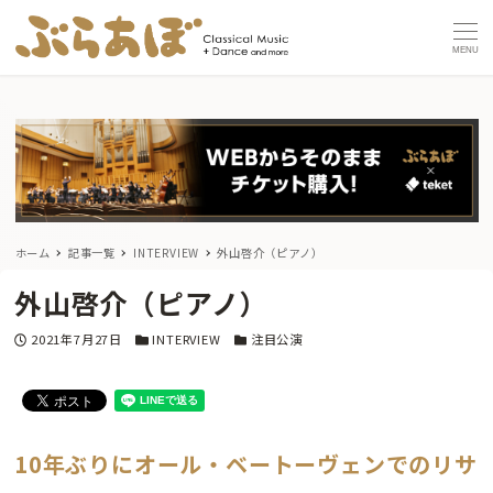
MENU
ホーム
記事一覧
INTERVIEW
外山啓介（ピアノ）
外山啓介（ピアノ）
投稿日
カテゴリー
カテゴリー
2021年7月27日
INTERVIEW
注目公演
10年ぶりにオール・ベートーヴェンでのリサ