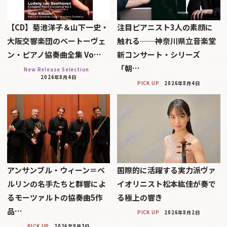
【CD】菊池洋子＆山下一史・
注目ピアニスト3人の素顔に
大阪交響楽団のベートーヴェ
触れる──神奈川県立音楽堂
ン・ピアノ協奏曲全集 Vo…
新コンサート・シリーズ
「朝…
New Release Selection
2026年8月4日
PICK UP
2026年8月4日
アンサンブル・ウィーン＝ベ
国際的に活躍する実力派ヴァ
ルリンの名手たちと群響によ
イオリニスト松本紘佳が奏で
るモーツァルトの協奏曲5作
る極上の響き
品…
PICK UP
2026年8月2日
PICK UP
2026年8月3日