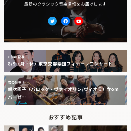
最新のクラシック音楽情報をお届けします
Twitter
facebook
Youtube
前の記事
8/9（月・休）東京交響楽団フィナーレコンサート
次の記事
朝吹園子（バロック・ヴァイオリン/ヴィオラ）from
バーゼ…
おすすめ記事