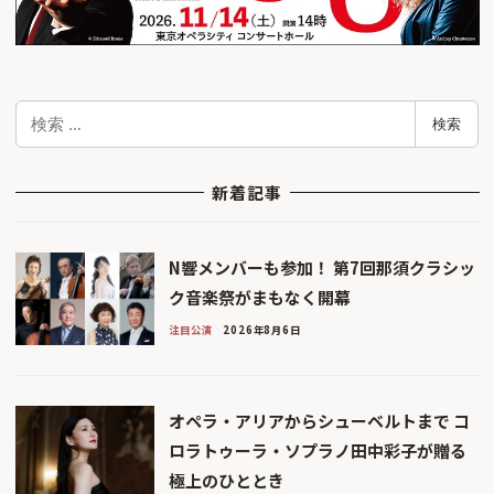
検
検索
索
新着記事
N響メンバーも参加！ 第7回那須クラシッ
ク音楽祭がまもなく開幕
注目公演
2026年8月6日
オペラ・アリアからシューベルトまで コ
ロラトゥーラ・ソプラノ田中彩子が贈る
極上のひととき