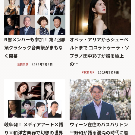
N響メンバーも参加！ 第7回那
オペラ・アリアからシューベ
須クラシック音楽祭がまもな
ルトまで コロラトゥーラ・ソ
く開幕
プラノ田中彩子が贈る極上
の…
注目公演
2026年8月6日
PICK UP
2026年8月6日
岐阜発！ メディアアート×語
ウィーン在住のバスバリトン
り×和洋古楽器で幻想の世界
平野和が語る混沌の時代に響