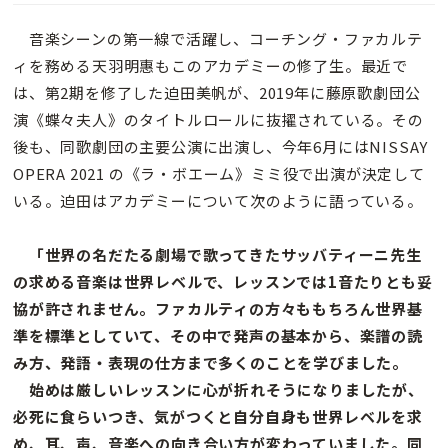
音楽シーンの第一線で活躍し、コーチング・ファカルテ
ィを務める天羽明惠もこのアカデミーの修了生。最近で
は、第2期を修了した迫田美帆が、2019年に藤原歌劇団公
演《蝶々夫人》のタイトルロールに抜擢されている。その
後も、同歌劇団の主要公演に出演し、今年6月にはNISSAY
OPERA 2021 の《ラ・ボエーム》ミミ役で出演が決定して
いる。迫田はアカデミーについて次のように語っている。
「世界の名だたる劇場で歌ってきたサッバティーニ先生
の求める音楽は世界レベルで、レッスンでは1音たりとも妥
協が許されません。ファカルティの方々ももちろん世界基
準を標準としていて、その中で発声の基本から、楽譜の読
み方、発語・表現の仕方まで多くのことを学びました。
始めは厳しいレッスンに心が折れそうになりましたが、
必死に食らいつき、気がつくと自分自身も世界レベルを求
め、耳、声、音楽への向き合い方が変わっていました。同