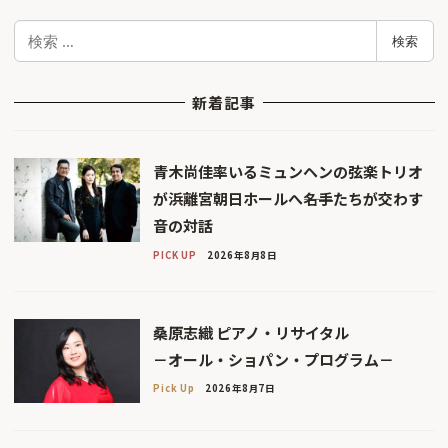
検
検索
索
新着記事
青木尚佳率いるミュンヘンの弦楽トリオ
が浜離宮朝日ホールへ――名手たちが交わす
音の対話
PICK UP
2026年8月8日
桑原志織 ピアノ・リサイタル
－オール・ショパン・プログラム－
Pick Up
2026年8月7日