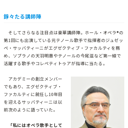
錚々たる講師陣
そしてさらなる注目点は豪華講師陣。ホール・オペラ®の
第1回にも出演している元テノール歌手で指揮者のジュゼッ
ペ・サッバティーニがエグゼクティブ・ファカルティを務
め、ソプラノの天羽明惠やテノールの今尾滋など第一線で
活躍する歌手やコレペティトゥアが指導に当たる。
アカデミーの創立メンバー
でもあり、エグゼクティブ・
ファカルティに就任し10年目
を迎えるサッバティーニは以
前次のように語っていた。
「私にはオペラ歌手として