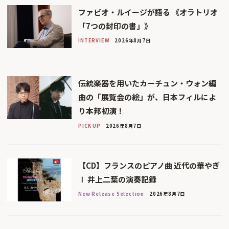
ファビオ・ルイージが語る 《オラトリオ
「7つの封印の書」》
INTERVIEW
2026年8月7日
伝統楽器を用いたカーチュン・ウォン編
曲の「展覧会の絵」が、日本フィルによ
り本邦初演！
PICK UP
2026年8月7日
【CD】フランスのピアノ曲 近代の華やぎ
Ⅰ 井上二葉の演奏記録
New Release Selection
2026年8月7日