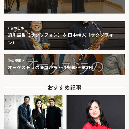
前の記事
須川展也（サクソフォン）＆ 田中靖人（サクソフォ
ン）
次の記事
オーケストラの楽屋から 〜N響編〜 第3回
おすすめ記事