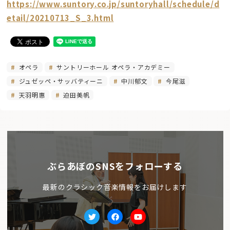
https://www.suntory.co.jp/suntoryhall/schedule/d
etail/20210713_S_3.html
オペラ
サントリーホール オペラ・アカデミー
ジュゼッペ・サッバティーニ
中川郁文
今尾滋
天羽明惠
迫田美帆
ぶらあぼのSNSをフォローする
最新のクラシック音楽情報をお届けします
Twitter
facebook
Youtube