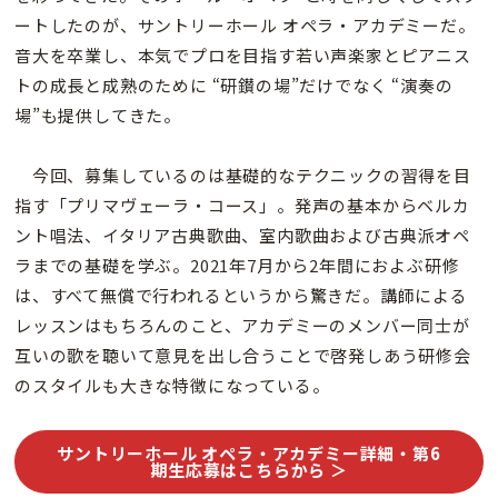
ートしたのが、サントリーホール オペラ・アカデミーだ。
音大を卒業し、本気でプロを目指す若い声楽家とピアニス
トの成長と成熟のために “研鑚の場”だけでなく “演奏の
場”も提供してきた。
今回、募集しているのは基礎的なテクニックの習得を目
指す「プリマヴェーラ・コース」。発声の基本からベルカ
ント唱法、イタリア古典歌曲、室内歌曲および古典派オペ
ラまでの基礎を学ぶ。2021年7月から2年間におよぶ研修
は、すべて無償で行われるというから驚きだ。講師による
レッスンはもちろんのこと、アカデミーのメンバー同士が
互いの歌を聴いて意見を出し合うことで啓発しあう研修会
のスタイルも大きな特徴になっている。
サントリーホール オペラ・アカデミー詳細・第6
期生応募はこちらから ＞