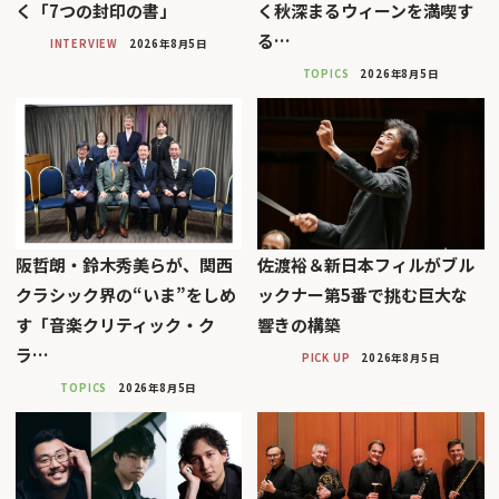
く「7つの封印の書」
く秋深まるウィーンを満喫す
る…
INTERVIEW
2026年8月5日
TOPICS
2026年8月5日
阪哲朗・鈴木秀美らが、関西
佐渡裕＆新日本フィルがブル
クラシック界の“いま”をしめ
ックナー第5番で挑む巨大な
す「音楽クリティック・ク
響きの構築
ラ…
PICK UP
2026年8月5日
TOPICS
2026年8月5日