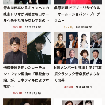
青木尚佳率いるミュンヘンの
桑原志織 ピアノ・リサイタル
弦楽トリオが浜離宮朝日ホー
－オール・ショパン・プログ
ルへ――名手たちが交わす音の…
ラム－
PICK UP
2026年8月8日
Pick Up
2026年8月7日
伝統楽器を用いたカーチュ
N響メンバーも参加！ 第7回那
ン・ウォン編曲の「展覧会の
須クラシック音楽祭がまもな
絵」が、日本フィルにより本
く開幕
邦初…
注目公演
2026年8月6日
PICK UP
2026年8月7日