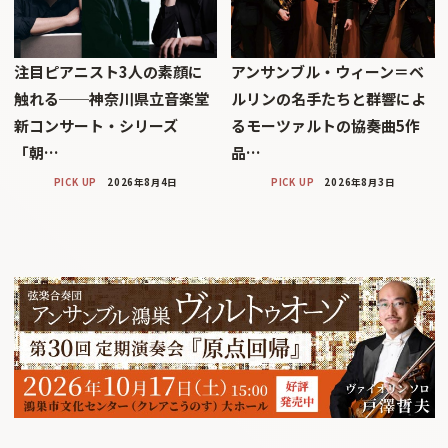
注目ピアニスト3人の素顔に
アンサンブル・ウィーン＝ベ
触れる──神奈川県立音楽堂
ルリンの名手たちと群響によ
新コンサート・シリーズ
るモーツァルトの協奏曲5作
「朝…
品…
PICK UP
2026年8月4日
PICK UP
2026年8月3日