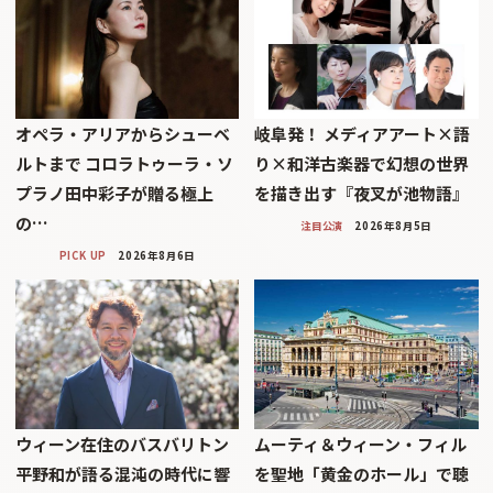
オペラ・アリアからシューベ
岐阜発！ メディアアート×語
ルトまで コロラトゥーラ・ソ
り×和洋古楽器で幻想の世界
プラノ田中彩子が贈る極上
を描き出す『夜叉が池物語』
の…
注目公演
2026年8月5日
PICK UP
2026年8月6日
ウィーン在住のバスバリトン
ムーティ＆ウィーン・フィル
平野和が語る混沌の時代に響
を聖地「黄金のホール」で聴