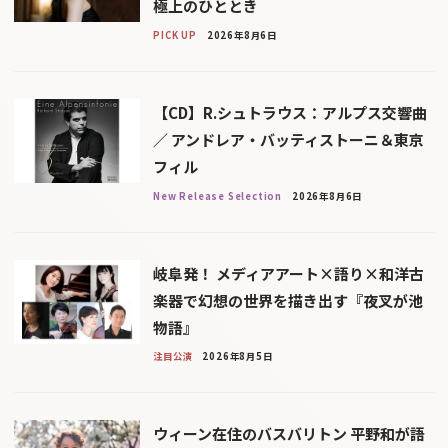
極上のひととき
PICK UP
2026年8月6日
【CD】R.シュトラウス：アルプス交響曲
／ アンドレア・バッティストーニ＆東京
フィル
New Release Selection
2026年8月6日
岐阜発！ メディアアート×語り×和洋古
楽器で幻想の世界を描き出す『夜叉が池
物語』
注目公演
2026年8月5日
ウィーン在住のバスバリトン 平野和が語