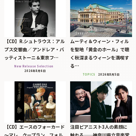
【CD】R.シュトラウス：アル
ムーティ＆ウィーン・フィル
プス交響曲／ アンドレア・バ
を聖地「黄金のホール」で聴
ッティストーニ＆東京フ…
く秋深まるウィーンを満喫す
る…
New Release Selection
2026年8月6日
TOPICS
2026年8月5日
【CD】エースのフォーカード
注目ピアニスト3人の素顔に
～マレ、クープラン、フォル
触れる──神奈川県立音楽堂