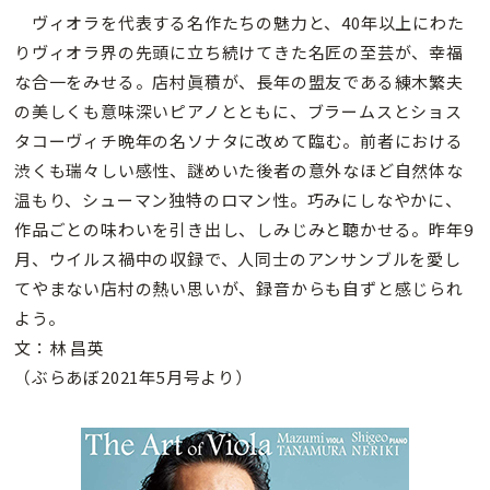
ヴィオラを代表する名作たちの魅力と、40年以上にわた
りヴィオラ界の先頭に立ち続けてきた名匠の至芸が、幸福
な合一をみせる。店村眞積が、長年の盟友である練木繁夫
の美しくも意味深いピアノとともに、ブラームスとショス
タコーヴィチ晩年の名ソナタに改めて臨む。前者における
渋くも瑞々しい感性、謎めいた後者の意外なほど自然体な
温もり、シューマン独特のロマン性。巧みにしなやかに、
作品ごとの味わいを引き出し、しみじみと聴かせる。昨年9
月、ウイルス禍中の収録で、人同士のアンサンブルを愛し
てやまない店村の熱い思いが、録音からも自ずと感じられ
よう。
文：林 昌英
（ぶらあぼ2021年5月号より）