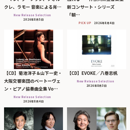
クレ、ラモー 音楽による肖…
新コンサート・シリーズ
「朝…
New Release Selection
2026年8月5日
PICK UP
2026年8月4日
【CD】菊池洋子＆山下一史・
【CD】EVOKE／八巻志帆
大阪交響楽団のベートーヴェ
New Release Selection
2026年8月3日
ン・ピアノ協奏曲全集 Vo…
New Release Selection
2026年8月4日