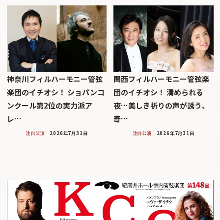
神奈川フィルハーモニー管弦
関西フィルハーモニー管弦楽
楽団のイチオシ！ ショパンコ
団のイチオシ！ 清められる
ンクール第2位の実力派ア
夜…美しき祈りの声が誘う、
レ…
奇…
注目公演
2026年7月31日
注目公演
2026年7月31日