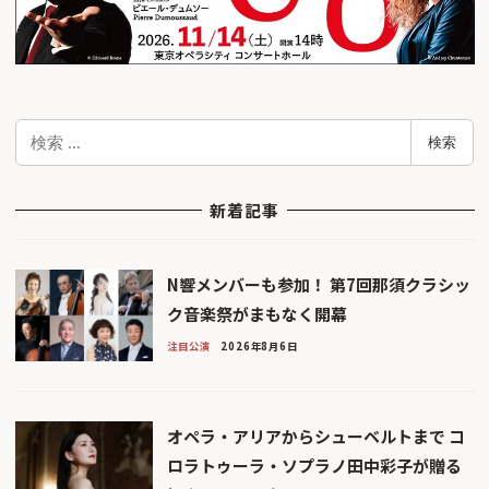
検
検索
索
新着記事
N響メンバーも参加！ 第7回那須クラシッ
ク音楽祭がまもなく開幕
注目公演
2026年8月6日
オペラ・アリアからシューベルトまで コ
ロラトゥーラ・ソプラノ田中彩子が贈る