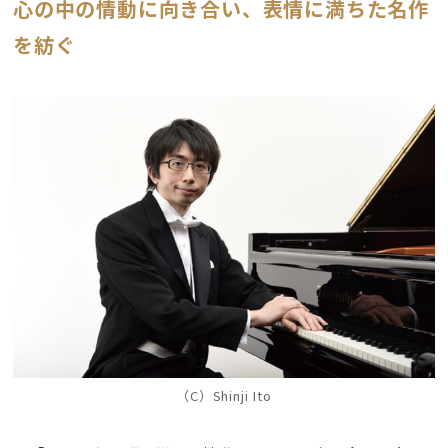
心の中の情動に向き合い、表情に満ちた名作
を紡ぐ
（C）Shinji Ito