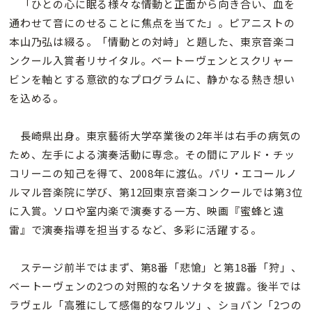
「ひとの心に眠る様々な情動と正面から向き合い、血を
通わせて音にのせることに焦点を当てた」。ピアニストの
本山乃弘は綴る。「情動との対峙」と題した、東京音楽コ
ンクール入賞者リサイタル。ベートーヴェンとスクリャー
ビンを軸とする意欲的なプログラムに、静かなる熱き想い
を込める。
長崎県出身。東京藝術大学卒業後の2年半は右手の病気の
ため、左手による演奏活動に専念。その間にアルド・チッ
コリーニの知己を得て、2008年に渡仏。パリ・エコールノ
ルマル音楽院に学び、第12回東京音楽コンクールでは第3位
に入賞。ソロや室内楽で演奏する一方、映画『蜜蜂と遠
雷』で演奏指導を担当するなど、多彩に活躍する。
ステージ前半ではまず、第8番「悲愴」と第18番「狩」、
ベートーヴェンの2つの対照的な名ソナタを披露。後半では
ラヴェル「高雅にして感傷的なワルツ」、ショパン「2つの