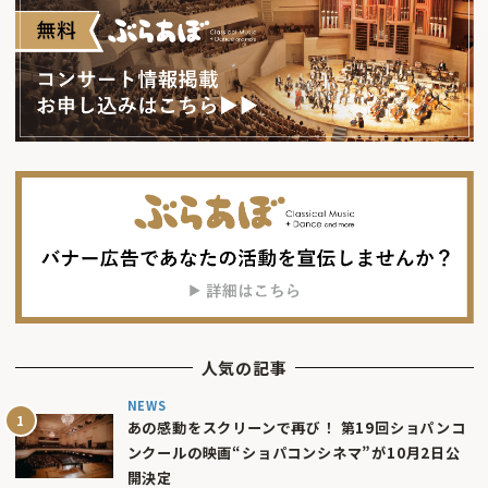
人気の記事
NEWS
あの感動をスクリーンで再び！ 第19回ショパンコ
ンクールの映画“ショパコンシネマ”が10月2日公
開決定