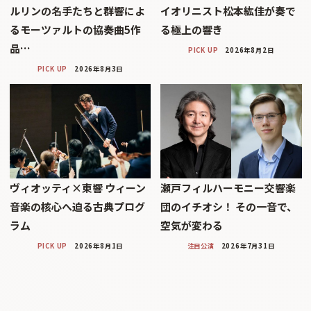
ルリンの名手たちと群響によ
イオリニスト松本紘佳が奏で
るモーツァルトの協奏曲5作
る極上の響き
品…
PICK UP
2026年8月2日
PICK UP
2026年8月3日
ヴィオッティ×東響 ウィーン
瀬戸フィルハーモニー交響楽
音楽の核心へ迫る古典プログ
団のイチオシ！ その一音で、
ラム
空気が変わる
PICK UP
2026年8月1日
注目公演
2026年7月31日