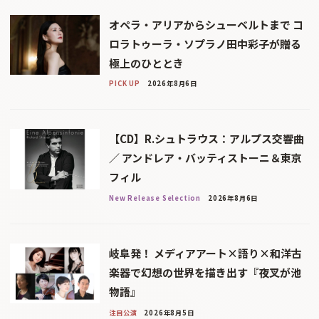
オペラ・アリアからシューベルトまで コ
ロラトゥーラ・ソプラノ田中彩子が贈る
極上のひととき
PICK UP
2026年8月6日
【CD】R.シュトラウス：アルプス交響曲
／ アンドレア・バッティストーニ＆東京
フィル
New Release Selection
2026年8月6日
岐阜発！ メディアアート×語り×和洋古
楽器で幻想の世界を描き出す『夜叉が池
物語』
注目公演
2026年8月5日