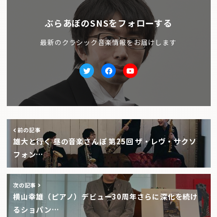
ぶらあぼのSNSをフォローする
最新のクラシック音楽情報をお届けします
Twitter
facebook
Youtube
前の記事
雄大と行く 昼の音楽さんぽ 第25回 ザ・レヴ・サクソ
フォン…
次の記事
横山幸雄（ピアノ）デビュー30周年さらに深化を続け
るショパン…