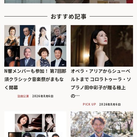
おすすめ記事
N響メンバーも参加！ 第7回那
オペラ・アリアからシューベ
須クラシック音楽祭がまもな
ルトまで コロラトゥーラ・ソ
く開幕
プラノ田中彩子が贈る極上
の…
注目公演
2026年8月6日
PICK UP
2026年8月6日