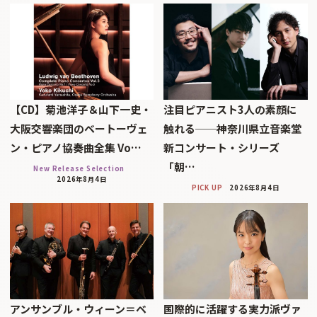
【CD】菊池洋子＆山下一史・
注目ピアニスト3人の素顔に
大阪交響楽団のベートーヴェ
触れる──神奈川県立音楽堂
ン・ピアノ協奏曲全集 Vo…
新コンサート・シリーズ
「朝…
New Release Selection
2026年8月4日
PICK UP
2026年8月4日
アンサンブル・ウィーン＝ベ
国際的に活躍する実力派ヴァ