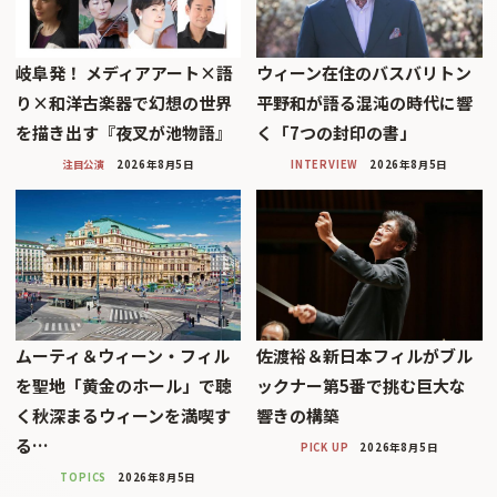
岐阜発！ メディアアート×語
ウィーン在住のバスバリトン
り×和洋古楽器で幻想の世界
平野和が語る混沌の時代に響
を描き出す『夜叉が池物語』
く「7つの封印の書」
注目公演
2026年8月5日
INTERVIEW
2026年8月5日
ムーティ＆ウィーン・フィル
佐渡裕＆新日本フィルがブル
を聖地「黄金のホール」で聴
ックナー第5番で挑む巨大な
く秋深まるウィーンを満喫す
響きの構築
る…
PICK UP
2026年8月5日
TOPICS
2026年8月5日