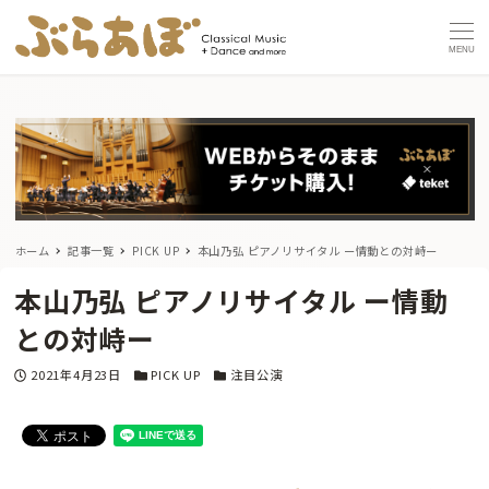
MENU
ホーム
記事一覧
PICK UP
本山乃弘 ピアノリサイタル ー情動との対峙ー
本山乃弘 ピアノリサイタル ー情動
との対峙ー
投稿日
カテゴリー
カテゴリー
2021年4月23日
PICK UP
注目公演