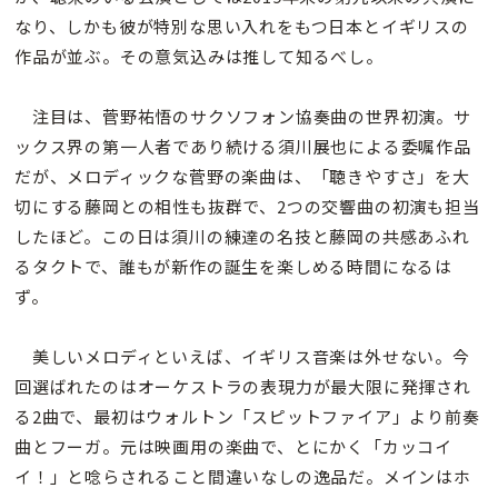
なり、しかも彼が特別な思い入れをもつ日本とイギリスの
作品が並ぶ。その意気込みは推して知るべし。
注目は、菅野祐悟のサクソフォン協奏曲の世界初演。サ
ックス界の第一人者であり続ける須川展也による委嘱作品
だが、メロディックな菅野の楽曲は、「聴きやすさ」を大
切にする藤岡との相性も抜群で、2つの交響曲の初演も担当
したほど。この日は須川の練達の名技と藤岡の共感あふれ
るタクトで、誰もが新作の誕生を楽しめる時間になるは
ず。
美しいメロディといえば、イギリス音楽は外せない。今
回選ばれたのはオーケストラの表現力が最大限に発揮され
る2曲で、最初はウォルトン「スピットファイア」より前奏
曲とフーガ。元は映画用の楽曲で、とにかく「カッコイ
イ！」と唸らされること間違いなしの逸品だ。メインはホ