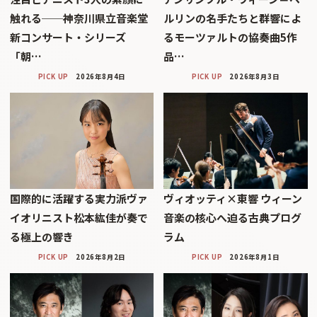
触れる──神奈川県立音楽堂
ルリンの名手たちと群響によ
新コンサート・シリーズ
るモーツァルトの協奏曲5作
「朝…
品…
PICK UP
2026年8月4日
PICK UP
2026年8月3日
国際的に活躍する実力派ヴァ
ヴィオッティ×東響 ウィーン
イオリニスト松本紘佳が奏で
音楽の核心へ迫る古典プログ
る極上の響き
ラム
PICK UP
2026年8月2日
PICK UP
2026年8月1日