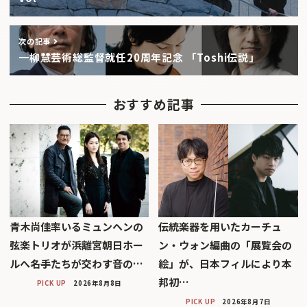
次の記事
一柳慧芸術総監督就任20周年記念 「Toshi伝説」
おすすめ記事
青木尚佳率いるミュンヘンの
伝統楽器を用いたカーチュ
弦楽トリオが浜離宮朝日ホー
ン・ウォン編曲の「展覧会の
ルへ――名手たちが交わす音の…
絵」が、日本フィルにより本
邦初…
PICK UP
2026年8月8日
PICK UP
2026年8月7日