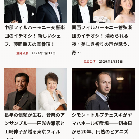
中部フィルハーモニー交響楽
関西フィルハーモニー管弦楽
団のイチオシ！ 新しいシェ
団のイチオシ！ 清められる
フ、藤岡幸夫の真骨頂！
夜…美しき祈りの声が誘う、
奇…
注目公演
2026年7月31日
注目公演
2026年7月31日
長年の信頼が生む、音楽のア
シモン・トルプチェスキがヤ
ンサンブル──円光寺雅彦と
マハホール初登場──初来日
山崎伸子が贈る東京フィル
から20年、円熟のピアニズ