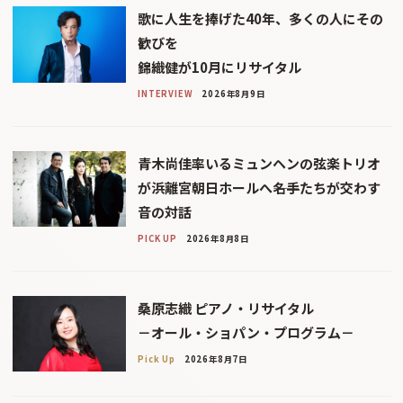
歌に人生を捧げた40年、多くの人にその
歓びを
錦織健が10月にリサイタル
INTERVIEW
2026年8月9日
青木尚佳率いるミュンヘンの弦楽トリオ
が浜離宮朝日ホールへ――名手たちが交わす
音の対話
PICK UP
2026年8月8日
桑原志織 ピアノ・リサイタル
－オール・ショパン・プログラム－
Pick Up
2026年8月7日