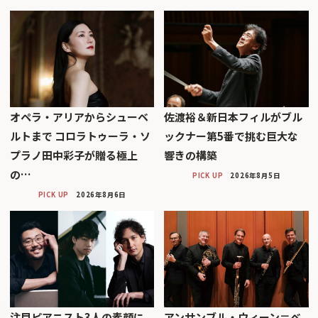
オペラ・アリアからシューベ
佐渡裕＆新日本フィルがブル
ルトまで コロラトゥーラ・ソ
ックナー第5番で挑む巨大な
プラノ田中彩子が贈る極上
響きの構築
の…
PICK UP
2026年8月5日
PICK UP
2026年8月6日
注目ピアニスト3人の素顔に
アンサンブル・ウィーン＝ベ