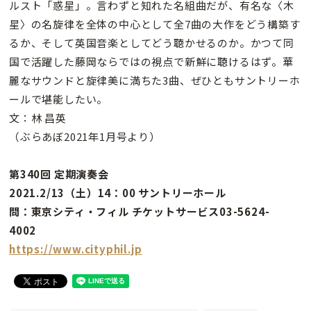
ルスト「惑星」。言わずと知れた名組曲だが、有名な〈木
星〉の名旋律を全体の中心として全7曲の大作をどう構築す
るか、そして英国音楽としてどう聴かせるのか。かつて同
国で活躍した藤岡ならではの視点で新鮮に聴けるはず。華
麗なサウンドと旋律美に満ちた3曲、ぜひともサントリーホ
ールで堪能したい。
文：林 昌英
（ぶらあぼ2021年1月号より）
第340回 定期演奏会
2021.2/13（土）14：00 サントリーホール
問：東京シティ・フィル チケットサービス03-5624-
4002
https://www.cityphil.jp