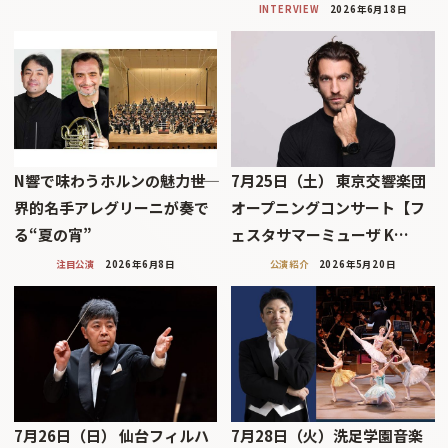
INTERVIEW
2026年6月18日
N響で味わうホルンの魅力――世
7月25日（土） 東京交響楽団
界的名手アレグリーニが奏で
オープニングコンサート【フ
る“夏の宵”
ェスタサマーミューザ K…
注目公演
2026年6月8日
公演紹介
2026年5月20日
7月26日（日） 仙台フィルハ
7月28日（火）洗足学園音楽