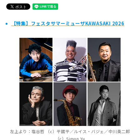
【特集】フェスタサマーミューザKAWASAKI 2026
左上より：塩谷哲 （c）平舘平／ルイス・バジェ／
中川英二郎
（c）Simon Yu