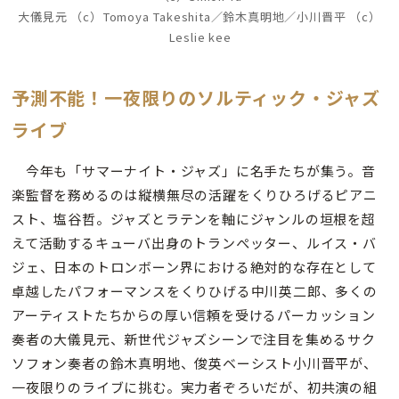
大儀見元 （c）Tomoya Takeshita／鈴木真明地／小川晋平 （c）
Leslie kee
予測不能！一夜限りのソルティック・ジャズ
ライブ
今年も「サマーナイト・ジャズ」に名手たちが集う。音
楽監督を務めるのは縦横無尽の活躍をくりひろげるピアニ
スト、塩谷哲。ジャズとラテンを軸にジャンルの垣根を超
えて活動するキューバ出身のトランぺッター、ルイス・バ
ジェ、日本のトロンボーン界における絶対的な存在として
卓越したパフォーマンスをくりひげる中川英二郎、多くの
アーティストたちからの厚い信頼を受けるパーカッション
奏者の大儀見元、新世代ジャズシーンで注目を集めるサク
ソフォン奏者の鈴木真明地、俊英ベーシスト小川晋平が、
一夜限りのライブに挑む。実力者ぞろいだが、初共演の組