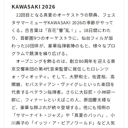
KAWASAKI 2026
22回目となる真夏のオーケストラの祭典、フェス
タサマーミューザKAWASAKI 2026の季節がやって
くる。合言葉は「百花“響”乱！」。18日間にわた
り、首都圏9つのオーケストラに、仙台フィルが加
わった10団体が、豪華指揮者陣のもと、様々なプロ
グラムで競演を繰り広げる。
オープニングを飾るのは、創立80周年を迎える東
京交響楽団の第4代音楽監督に就任したロレンツ
ォ・ヴィオッティ。そして、大野和士、佐渡裕、高
関健、セバスティアン・ヴァイグレといった楽団を
代表するベテラン指揮者。さらに大巨匠・小林研一
郎に、フィナーレといえばこの人、原田慶太楼な
ど、豪華な顔ぶれが続々登場する。他にも恒例の
「サマーナイト・ジャズ」や「真夏のバッハ」、小
川典子の「イッツ・ア・ピアノワールド」など人気