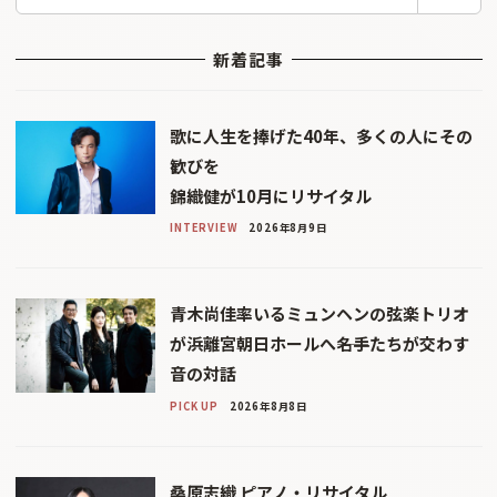
索
新着記事
歌に人生を捧げた40年、多くの人にその
歓びを
錦織健が10月にリサイタル
INTERVIEW
2026年8月9日
青木尚佳率いるミュンヘンの弦楽トリオ
が浜離宮朝日ホールへ――名手たちが交わす
音の対話
PICK UP
2026年8月8日
桑原志織 ピアノ・リサイタル