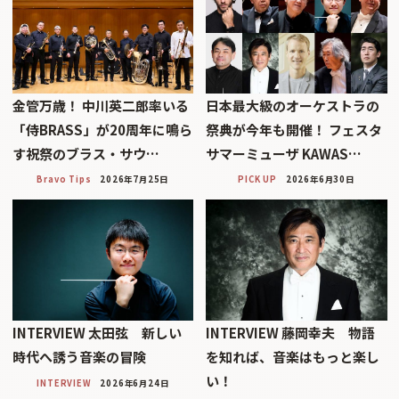
金管万歳！ 中川英二郎率いる
日本最大級のオーケストラの
「侍BRASS」が20周年に鳴ら
祭典が今年も開催！ フェスタ
す祝祭のブラス・サウ…
サマーミューザ KAWAS…
Bravo Tips
2026年7月25日
PICK UP
2026年6月30日
INTERVIEW 太田弦 新しい
INTERVIEW 藤岡幸夫 物語
時代へ誘う音楽の冒険
を知れば、音楽はもっと楽し
い！
INTERVIEW
2026年6月24日