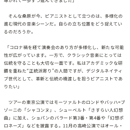
導かれて一歩ずつ進んできました」
そんな桑原が今、ピアニストとして立つのは、多様化の
進む現代の音楽シーンだ。自らの立ち位置をどう捉えてい
るのだろうか。
「コロナ禍を経て演奏会のあり方が多様化し、新たな可能
性が広がっています。一方で、クラシック音楽にとっては
伝統を守ることも大切な一面です。私はアカデミックな研
鑽を重ねた“正統派寄り”の人間ですが、デジタルネイティ
ブ世代として、革新と伝統の橋渡しを担うピアニストであ
りたい」
ツアーの東京公演ではモーツァルトのロンドやバッハ=ブ
ゾーニの「シャコンヌ」、シューベルト「さすらい人幻想
曲」に加え、ショパンのバラード第3番・第4番や「幻想ポ
ロネーズ」などを披露する。11月の高崎公演ではオール・