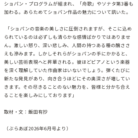
ショパン・プログラムが組まれ、「舟歌」やソナタ第3番も
加わる。あらためてショパン作品の魅力について訊いた。
「ショパンの音楽の美しさに圧倒されますが、そこに込め
られているのは必ずしも清らかな感情ばかりではありませ
ん。激しい怒り、深い悲しみ、人間の持つある種の醜ささ
えも滲みます。しかしそれらがショパンの手にかかると、
美しい芸術表現へと昇華される。彼ほどピアノという楽器
を深く理解していた作曲家はいないでしょう。弾くたびに
新たな発見があり、向き合うほどにその奥深さが増してい
きます。その尽きることのない魅力を、皆様と分かち合え
ることを楽しみにしております」
取材・文：飯田有抄
（ぶらあぼ2026年6月号より）