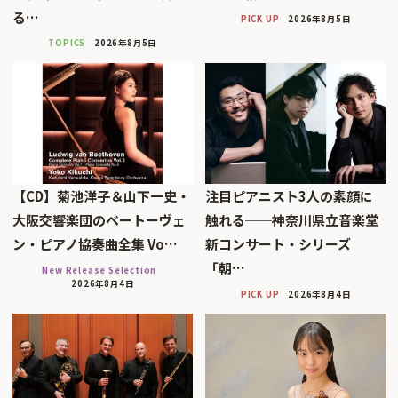
る…
PICK UP
2026年8月5日
TOPICS
2026年8月5日
【CD】菊池洋子＆山下一史・
注目ピアニスト3人の素顔に
大阪交響楽団のベートーヴェ
触れる──神奈川県立音楽堂
ン・ピアノ協奏曲全集 Vo…
新コンサート・シリーズ
「朝…
New Release Selection
2026年8月4日
PICK UP
2026年8月4日