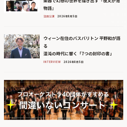
楽器で幻想の世界を描き出す『夜叉が池
物語』
注目公演
2026年8月5日
ウィーン在住のバスバリトン 平野和が語
る
混沌の時代に響く「7つの封印の書」
INTERVIEW
2026年8月5日