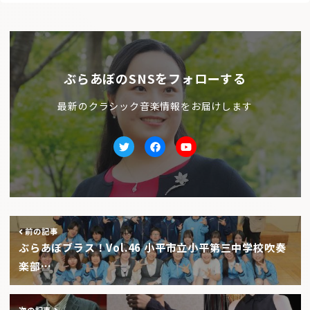
ぶらあぼのSNSをフォローする
最新のクラシック音楽情報をお届けします
Twitter
facebook
Youtube
前の記事
ぶらあぼブラス！Vol.46 小平市立小平第三中学校吹奏
楽部…
次の記事