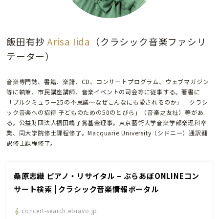
飯田有抄
Arisa Iida
（クラシック音楽ファシリ
テーター）
音楽専門誌、書籍、楽譜、CD、コンサートプログラム、ウェブマガジン
等に執筆、市民講座講師、音楽イベントの司会等に従事する。著書に
「ブルクミュラー25の不思議〜なぜこんなにも愛されるのか」「クラシ
ック音楽への招待 子どものための50のとびら」（音楽之友社）等があ
る。公益財団法人福田靖子賞基金理事。東京藝術大学音楽学部楽理科卒
業、同大学院修士課程修了。Macquarie University（シドニー）通訳翻
訳修士課程修了。
桑原志織 ピアノ・リサイタル – ぶらあぼONLINEコン
サート検索 | クラシック音楽情報ポータル
concert-search.ebravo.jp