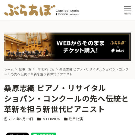
MENU
ホーム
記事一覧
INTERVIEW
桑原志織 ピアノ・リサイタル
ショパン・コンク
ールの先へ―――伝統と革新を担う新世代ピアニスト
桑原志織 ピアノ・リサイタル
ショパン・コンクールの先へ―――伝統と
革新を担う新世代ピアニスト
投稿日
カテゴリー
カテゴリー
2026年5月19日
INTERVIEW
注目公演