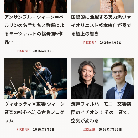
アンサンブル・ウィーン＝ベ
国際的に活躍する実力派ヴァ
ルリンの名手たちと群響によ
イオリニスト松本紘佳が奏で
るモーツァルトの協奏曲5作
る極上の響き
品…
PICK UP
2026年8月2日
PICK UP
2026年8月3日
ヴィオッティ×東響 ウィーン
瀬戸フィルハーモニー交響楽
音楽の核心へ迫る古典プログ
団のイチオシ！ その一音で、
ラム
空気が変わる
PICK UP
2026年8月1日
注目公演
2026年7月31日