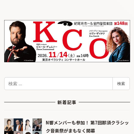
検
検索
索
新着記事
N響メンバーも参加！ 第7回那須クラシッ
ク音楽祭がまもなく開幕