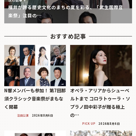
福井が誇る歴史文化のまちの夏を彩る、「武生国際音
楽祭」注目の…
おすすめ記事
N響メンバーも参加！ 第7回那
オペラ・アリアからシューベ
須クラシック音楽祭がまもな
ルトまで コロラトゥーラ・ソ
く開幕
プラノ田中彩子が贈る極上
の…
注目公演
2026年8月6日
PICK UP
2026年8月6日