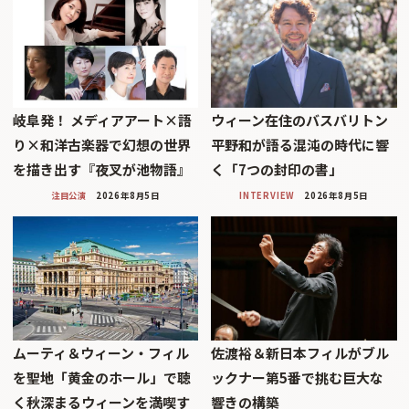
岐阜発！ メディアアート×語
ウィーン在住のバスバリトン
り×和洋古楽器で幻想の世界
平野和が語る混沌の時代に響
を描き出す『夜叉が池物語』
く「7つの封印の書」
注目公演
2026年8月5日
INTERVIEW
2026年8月5日
ムーティ＆ウィーン・フィル
佐渡裕＆新日本フィルがブル
を聖地「黄金のホール」で聴
ックナー第5番で挑む巨大な
く秋深まるウィーンを満喫す
響きの構築