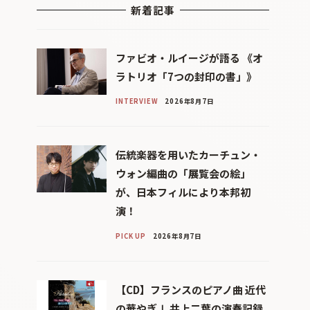
新着記事
ファビオ・ルイージが語る 《オ
ラトリオ「7つの封印の書」》
INTERVIEW
2026年8月7日
伝統楽器を用いたカーチュン・
ウォン編曲の「展覧会の絵」
が、日本フィルにより本邦初
演！
PICK UP
2026年8月7日
【CD】フランスのピアノ曲 近代
の華やぎⅠ 井上二葉の演奏記録