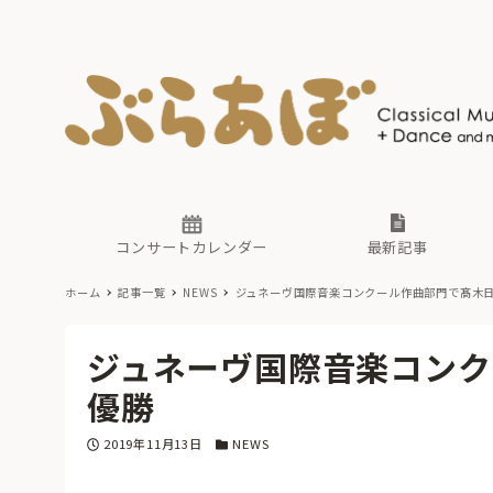
ニュース
ヤマハホ
番組一覧
東京・関
ぶらあぼ
現場のプ
古楽とそ
無料ライ
あ
か
過去の連
コンサートカレンダー
最新記事
ホーム
記事一覧
NEWS
ジュネーヴ国際音楽コンクール作曲部門で髙木
ニュース
ヤマハホ
番組一覧
東京・関
ぶらあぼ
ジュネーヴ国際音楽コンク
現場のプ
古楽とそ
無料ライ
あ
か
優勝
過去の連
投稿日
カテゴリー
2019年11月13日
NEWS