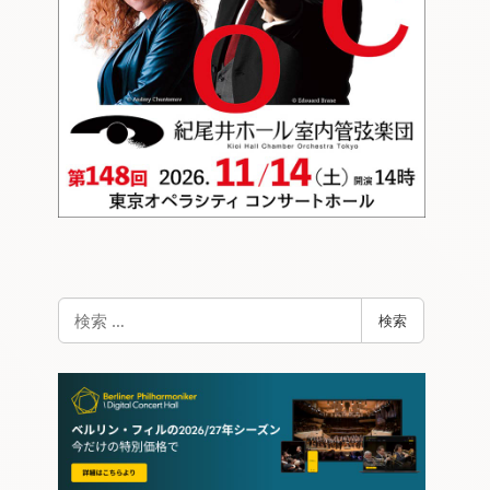
検
検索
索