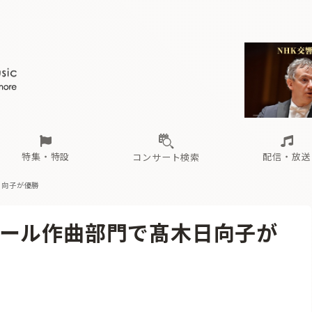
ール
（毎月更新）
東
電子版（無料・月刊）
トピックス
関西
フェスタサマーミューザKAWASAKI 2026
北海道・東北
注目公演
配布場所
インタビュー
中部
定期購読
中国・四国
CD新譜
N響＆東響 《7つ
九州・沖縄
書籍近刊
ロが推す！間違いないオーケストラコンサート
過去の特集
の先と
ブ配信スケジュール
さ
オーケストラの楽屋から
た
な
有料ライブ配信スケジュール
は
ま
や
海の向こうの音楽家
ら
わ
Aからの
載
特集・特設
配信・放送
コンサート検索
日向子が優勝
ール
（毎月更新）
東
電子版（無料・月刊）
トピックス
関西
フェスタサマーミューザKAWASAKI 2026
北海道・東北
注目公演
配布場所
インタビュー
中部
定期購読
中国・四国
CD新譜
N響＆東響 《7つ
九州・沖縄
書籍近刊
ール作曲部門で髙木日向子が
ロが推す！間違いないオーケストラコンサート
過去の特集
の先と
ブ配信スケジュール
さ
オーケストラの楽屋から
た
な
有料ライブ配信スケジュール
は
ま
や
海の向こうの音楽家
ら
わ
Aからの
載