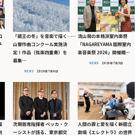
コ
「蔵王の冬」を音楽で描く――
流山発の本格派室内楽祭
予
山響作曲コンクール実施決
「NAGAREYAMA 国際室内
定！作品（弦楽四重奏）を
楽音楽祭 2026」開催概…
募集…
NEWS
2026年7月3日
NEWS
2026年7月6日
描
次期首席指揮者 ペッカ・ク
人間の罪と愛を描く――新国立
劇
ーシストが語る、東京都交
劇場《エレクトラ》の世界