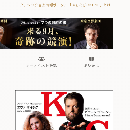
クラシック音楽情報ポータル「ぶらあぼONLINE」とは
の封印の書》
海外公演
FROM編集部
眺望
ぶらあぼブラス！
フォルテピアノ・オデッセイ
アーティスト名鑑
ぶらあぼ
の封印の書》
海外公演
FROM編集部
眺望
ぶらあぼブラス！
フォルテピアノ・オデッセイ