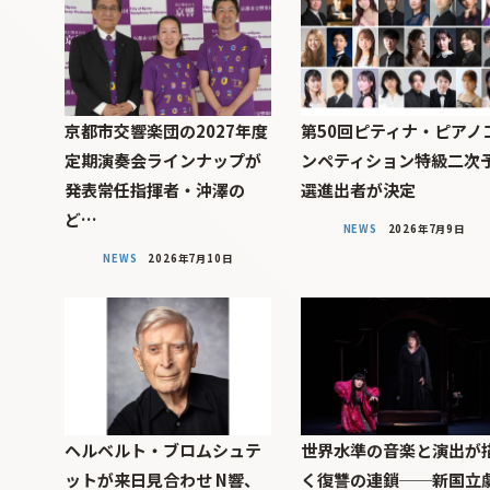
京都市交響楽団の2027年度
第50回ピティナ・ピアノ
定期演奏会ラインナップが
ンペティション特級二次
発表――常任指揮者・沖澤の
選進出者が決定
ど…
NEWS
2026年7月9日
NEWS
2026年7月10日
ヘルベルト・ブロムシュテ
世界水準の音楽と演出が
ットが来日見合わせ N響、
く復讐の連鎖──新国立