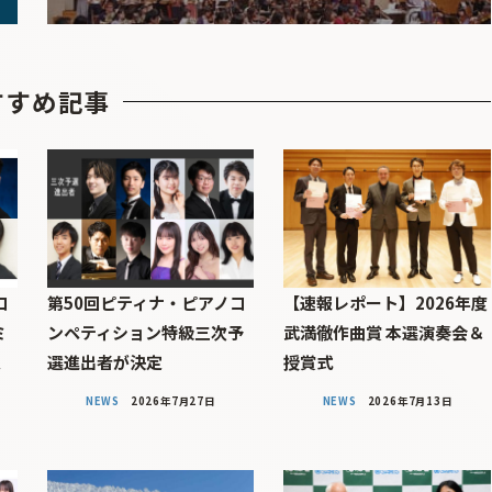
すすめ記事
コ
第50回ピティナ・ピアノコ
【速報レポート】2026年度
ミ
ンペティション特級三次予
武満徹作曲賞 本選演奏会＆
定
選進出者が決定
授賞式
NEWS
2026年7月27日
NEWS
2026年7月13日