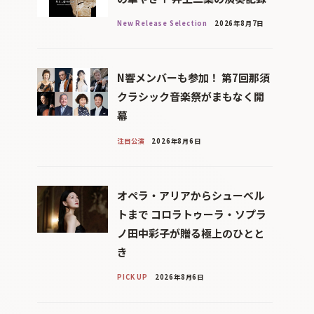
New Release Selection
2026年8月7日
N響メンバーも参加！ 第7回那須
クラシック音楽祭がまもなく開
幕
注目公演
2026年8月6日
オペラ・アリアからシューベル
トまで コロラトゥーラ・ソプラ
ノ田中彩子が贈る極上のひとと
き
PICK UP
2026年8月6日