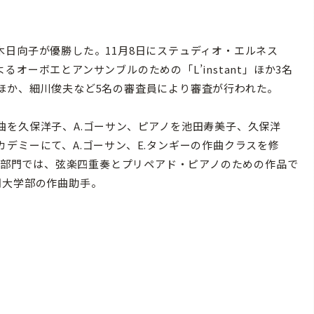
日向子が優勝した。11月8日にステュディオ・エルネス
オーボエとアンサンブルのための「L’instant」ほか3名
ほか、細川俊夫など5名の審査員により審査が行われた。
を久保洋子、A.ゴーサン、ピアノを池田寿美子、久保洋
デミーにて、A.ゴーサン、E.タンギーの作曲クラスを修
作曲部門では、弦楽四重奏とプリペアド・ピアノのための作品で
期大学部の作曲助手。